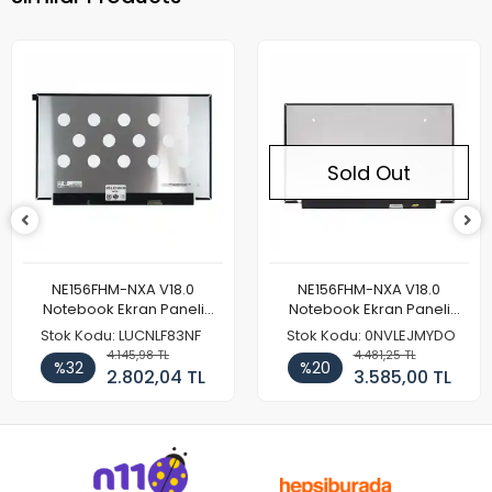
Sold Out
So
M-NXA V18.0
NE156FHM-NXA V18.0
Monster T
 Ekran Paneli
Notebook Ekran Paneli
Notebook Ek
144Hz
165Hz
HD
: LUCNLF83NF
Stok Kodu: 0NVLEJMYDO
%26
4.145,98 TL
4.481,25 TL
%20
2.802,04 TL
3.585,00 TL