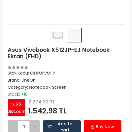
Asus Vivobook X512JP-EJ Notebook
Ekran (FHD)
Stok Kodu: CIHPUPVMFY
Brand:
LineOn
Category:
Notebook Screen
Stock: +18
2.274,32 TL
%32
1.542,98 TL
Discount
Add to
Buy Now
cart