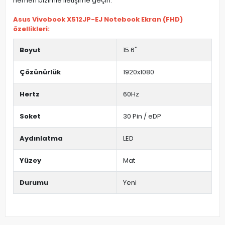
hemen bizimle iletişime geçin.
Asus Vivobook X512JP-EJ Notebook Ekran (FHD)
özellikleri:
Boyut
15.6''
Çözünürlük
1920x1080
Hertz
60Hz
Soket
30 Pin / eDP
Aydınlatma
LED
Yüzey
Mat
Durumu
Yeni