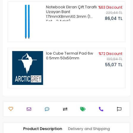
Notebook Ekran Çift Taraflı
%63 Discount
Uzayan Bant
229,44 TL
171mmX8mmX0.3mm (1
86,04 TL
Set - 2 Adet)
Ice Cube Termal Pad 6w
%72 Discount
0.5mm 50x50mm
199,84 TL
55,07 TL
Product Description
Delivery and Shipping