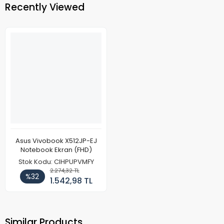
Recently Viewed
Asus Vivobook X512JP-EJ
Notebook Ekran (FHD)
Stok Kodu: CIHPUPVMFY
2.274,32 TL
%32
1.542,98 TL
Similar Products