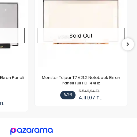
Sold Out
Ekran Paneli
Monster Tulpar T7 V21.2 Notebook Ekran
Paneli Full HD 144Hz
5.549,94 TL
%26
4.111,07 TL
TL