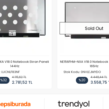
Sold Out
A V18.0 Notebook Ekran Paneli
NE156FHM-NXA V18.0 Notebook 
144Hz
165Hz
: LUCNLF83NF
Stok Kodu: 0NVLEJMYDO
4.115,62 TL
4.448,44 TL
%32
%20
2.781,52 TL
3.558,75 