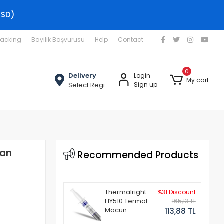
USD)
racking
Bayilik Başvurusu
Help
Contact
0
Delivery
Login
My cart
Select Region
Sign up
ran
Recommended Products
Thermalright
%31 Discount
HY510 Termal
165,13 TL
Macun
113,88 TL