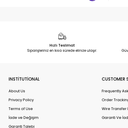
Hızlı Teslimat
Siparişleriniz en kısa sürede elinize ulaşır.
Güv
INSTİTUTİONAL
CUSTOMER S
About Us
Frequently As
Privacy Policy
Order Trackin
Terms of Use
Wire Transfer 
İade ve Değişim
Garanti Ve İad
Garanti Talebi