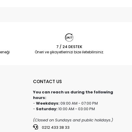
7 / 24 DESTEK
eneği
Öneri ve şikayetlerinizi bize iletebilirsiniz.
CONTACT US
You can reach us during the following
hours:
-
Weekdays:
09:00 AM - 07:00 PM
-
Saturday:
10:00 AM - 03:00 PM
(Closed on Sundays and public holidays.)
0212 433 38 33