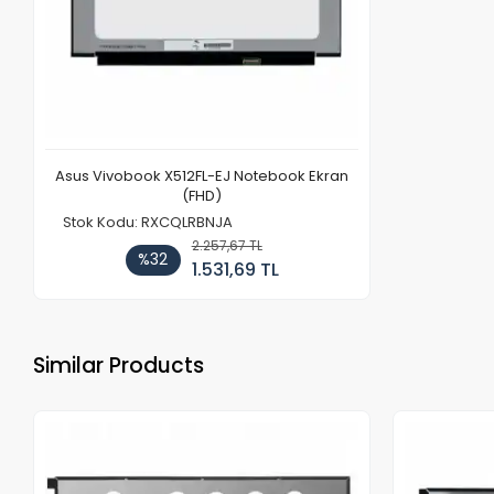
Asus Vivobook X512FL-EJ Notebook Ekran
(FHD)
Stok Kodu: RXCQLRBNJA
2.257,67 TL
%32
1.531,69 TL
Similar Products
Out of stock