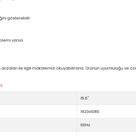
ini gösterebilir:
blemi varsa
arızaları ile ilgili makalemizi okuyabilirsiniz. Ürünün uyumluluğu ve ö
i:
15.6''
1920x1080
60Hz