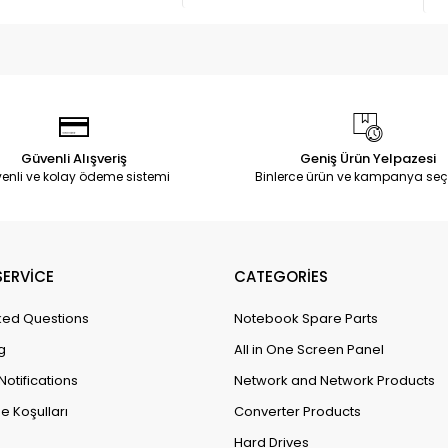
Güvenli Alışveriş
Geniş Ürün Yelpazesi
enli ve kolay ödeme sistemi
Binlerce ürün ve kampanya seç
ERVİCE
CATEGORİES
ked Questions
Notebook Spare Parts
g
All in One Screen Panel
Notifications
Network and Network Products
e Koşulları
Converter Products
Hard Drives