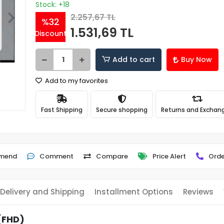
Stock: +18
2.257,67 TL
%32
1.531,69 TL
Discount
Add to cart
Buy Now
Add to my favorites
Fast Shipping
Secure shopping
Returns and Exchan
mend
Comment
Compare
Price Alert
Orde
Delivery and Shipping
Installment Options
Reviews
(FHD)