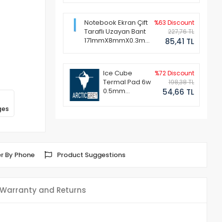
Notebook Ekran Çift
%63 Discount
Taraflı Uzayan Bant
227,76 TL
171mmX8mmX0.3mm
85,41 TL
(1 Set - 2 Adet)
Ice Cube
%72 Discount
Termal Pad 6w
198,38 TL
0.5mm
54,66 TL
50x50mm
ges
r By Phone
Product Suggestions
Warranty and Returns