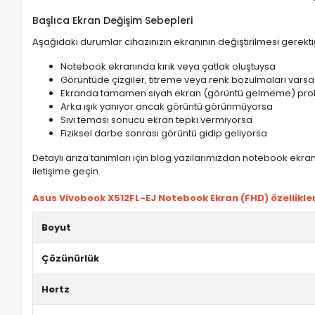
Başlıca Ekran Değişim Sebepleri
Aşağıdaki durumlar cihazınızın ekranının değiştirilmesi gerektiğ
Notebook ekranında kırık veya çatlak oluştuysa
Görüntüde çizgiler, titreme veya renk bozulmaları varsa
Ekranda tamamen siyah ekran (görüntü gelmeme) pro
Arka ışık yanıyor ancak görüntü görünmüyorsa
Sıvı teması sonucu ekran tepki vermiyorsa
Fiziksel darbe sonrası görüntü gidip geliyorsa
Detaylı arıza tanımları için blog yazılarımızdan notebook ekran 
iletişime geçin.
Asus Vivobook X512FL-EJ Notebook Ekran (FHD) özellikler
Boyut
Çözünürlük
Hertz