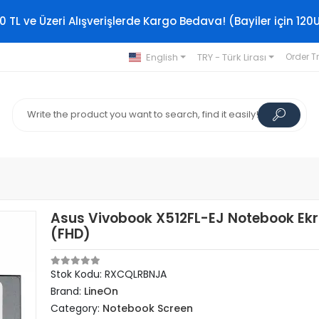
0 TL ve Üzeri Alışverişlerde Kargo Bedava! (Bayiler için 120
English
TRY - Türk Lirası
Order T
Asus Vivobook X512FL-EJ Notebook Ek
(FHD)
Stok Kodu: RXCQLRBNJA
Brand:
LineOn
Category:
Notebook Screen