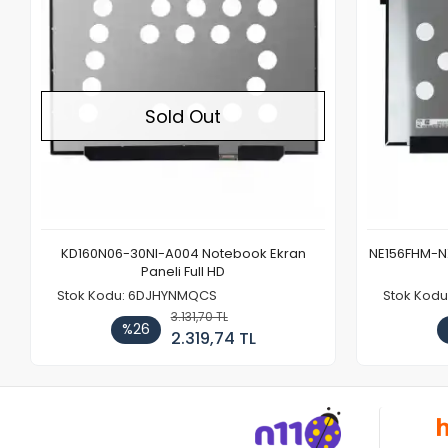
Sold Out
KD160N06-30NI-A004 Notebook Ekran
NE156FHM-NX
Paneli Full HD
Stok Kodu: 6DJHYNMQCS
Stok Kodu
3.131,70 TL
%26
2.319,74 TL