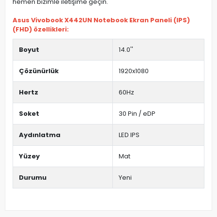
hemen bizimle iletişime geçin.
Asus Vivobook X442UN Notebook Ekran Paneli (IPS)
(FHD) özellikleri:
Boyut
14.0''
Çözünürlük
1920x1080
Hertz
60Hz
Soket
30 Pin / eDP
Aydınlatma
LED IPS
Yüzey
Mat
Durumu
Yeni