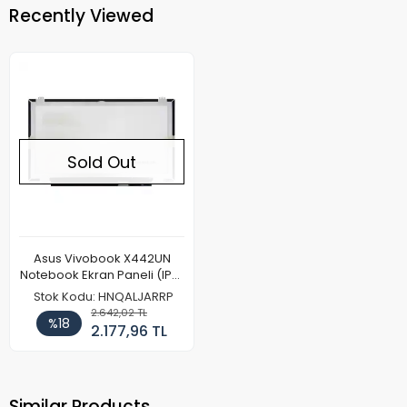
Recently Viewed
Sold Out
Asus Vivobook X442UN
Notebook Ekran Paneli (IPS)
(FHD)
Stok Kodu: HNQALJARRP
2.642,02 TL
%18
2.177,96 TL
Similar Products