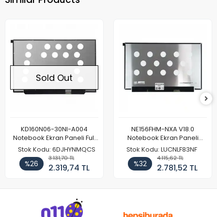
Sold Out
KD160N06-30NI-A004
NE156FHM-NXA V18.0
Notebook Ekran Paneli Full
Notebook Ekran Paneli
HD
144Hz
Stok Kodu: 6DJHYNMQCS
Stok Kodu: LUCNLF83NF
3.131,70 TL
4.115,62 TL
%26
%32
2.319,74 TL
2.781,52 TL