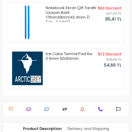
Notebook Ekran Çift Taraflı
%63 Discount
Uzayan Bant
227,76 TL
171mmX8mmX0.3mm (1
85,41 TL
Set - 2 Adet)
Ice Cube Termal Pad 6w
%72 Discount
0.5mm 50x50mm
198,38 TL
54,66 TL
Product Description
Delivery and Shipping