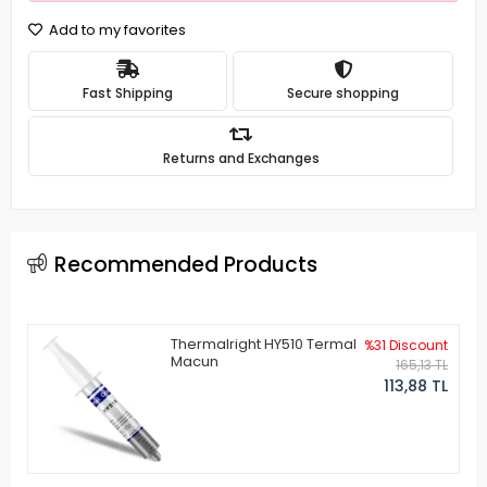
Add to my favorites
Fast Shipping
Secure shopping
Returns and Exchanges
Recommended Products
Thermalright HY510 Termal
%31 Discount
Macun
165,13 TL
113,88 TL