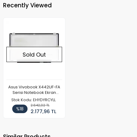
Recently Viewed
Sold Out
Asus Vivobook X442UF-FA
Serisi Notebook Ekran
Paneli (IPS)(FHD)
Stok Kodu: EHYDYRCYLL
2.642,02 TL
%18
2.177,96 TL
Similar Products