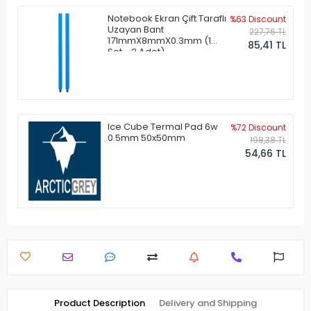
Notebook Ekran Çift Taraflı
%63 Discount
Uzayan Bant
227,76 TL
171mmX8mmX0.3mm (1
85,41 TL
Set - 2 Adet)
Ice Cube Termal Pad 6w
%72 Discount
0.5mm 50x50mm
198,38 TL
54,66 TL
Product Description
Delivery and Shipping