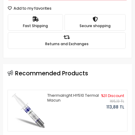
Add to my favorites
Fast Shipping
Secure shopping
Returns and Exchanges
Recommended Products
Thermalright HY510 Termal
%31 Discount
Macun
165,13 TL
113,88 TL