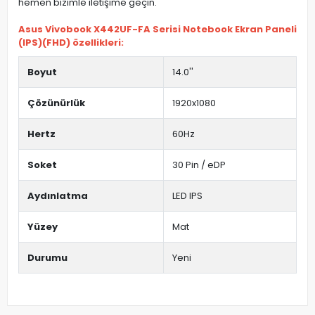
hemen bizimle iletişime geçin.
Asus Vivobook X442UF-FA Serisi Notebook Ekran Paneli
(IPS)(FHD) özellikleri:
Boyut
14.0''
Çözünürlük
1920x1080
Hertz
60Hz
Soket
30 Pin / eDP
Aydınlatma
LED IPS
Yüzey
Mat
Durumu
Yeni