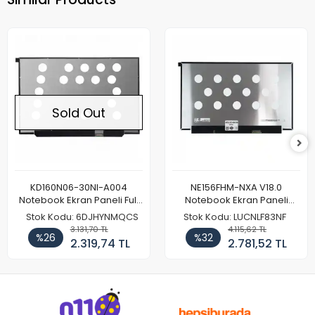
Sold Out
KD160N06-30NI-A004
NE156FHM-NXA V18.0
Notebook Ekran Paneli Full
Notebook Ekran Paneli
HD
144Hz
Stok Kodu: 6DJHYNMQCS
Stok Kodu: LUCNLF83NF
3.131,70 TL
4.115,62 TL
%26
%32
2.319,74 TL
2.781,52 TL