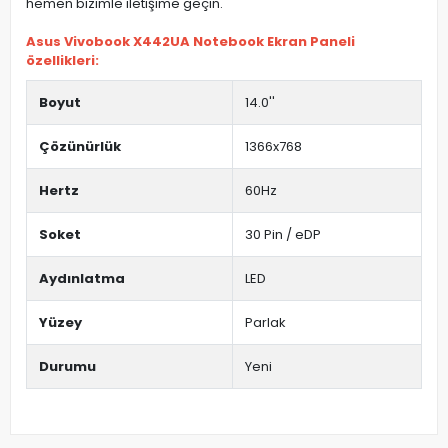
hemen bizimle iletişime geçin.
Asus Vivobook X442UA Notebook Ekran Paneli
özellikleri:
Boyut
14.0''
Çözünürlük
1366x768
Hertz
60Hz
Soket
30 Pin / eDP
Aydınlatma
LED
Yüzey
Parlak
Durumu
Yeni