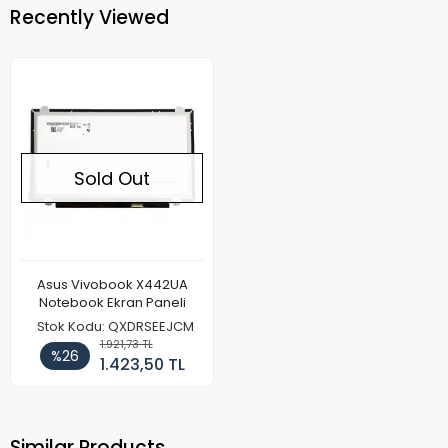
Recently Viewed
Sold Out
Asus Vivobook X442UA
Notebook Ekran Paneli
Stok Kodu: QXDRSEEJCM
1.921,73 TL
%26
1.423,50 TL
Similar Products