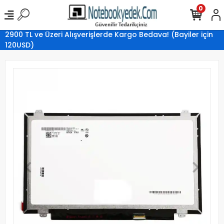
0
2900 TL ve Üzeri Alışverişlerde Kargo Bedava! (Bayiler için
120USD)