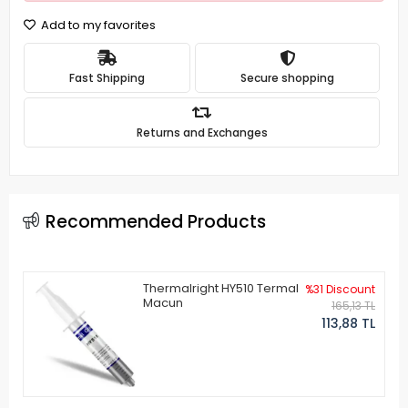
Add to my favorites
Fast Shipping
Secure shopping
Returns and Exchanges
Recommended Products
Thermalright HY510 Termal
%31 Discount
Macun
165,13 TL
113,88 TL