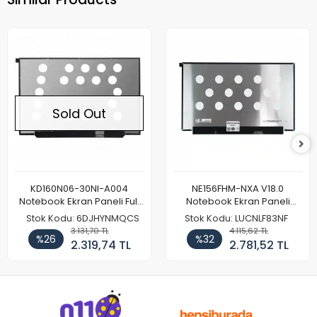
Sold Out
KD160N06-30NI-A004
NE156FHM-NXA V18.0
Notebook Ekran Paneli Full
Notebook Ekran Paneli
HD
144Hz
Stok Kodu: 6DJHYNMQCS
Stok Kodu: LUCNLF83NF
3.131,70 TL
4.115,62 TL
%26
%32
2.319,74 TL
2.781,52 TL