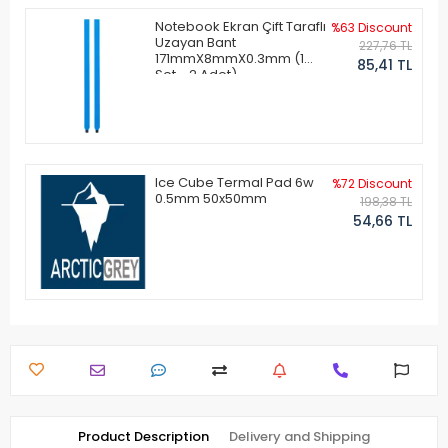
Notebook Ekran Çift Taraflı
%63 Discount
Uzayan Bant
227,76 TL
171mmX8mmX0.3mm (1
85,41 TL
Set - 2 Adet)
Ice Cube Termal Pad 6w
%72 Discount
0.5mm 50x50mm
198,38 TL
54,66 TL
Product Description
Delivery and Shipping