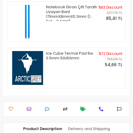
Notebook Ekran Çift Taraflı
%63 Discount
Uzayan Bant
227,76 TL
171mmX8mmX0.3mm (1
85,41 TL
Set - 2 Adet)
Ice Cube Termal Pad 6w
%72 Discount
0.5mm 50x50mm
198,38 TL
54,66 TL
Product Description
Delivery and Shipping