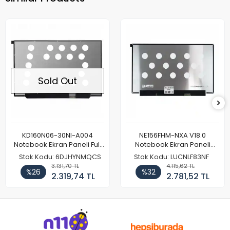
Sold Out
KD160N06-30NI-A004
NE156FHM-NXA V18.0
Notebook Ekran Paneli Full
Notebook Ekran Paneli
HD
144Hz
Stok Kodu: 6DJHYNMQCS
Stok Kodu: LUCNLF83NF
3.131,70 TL
4.115,62 TL
%26
%32
2.319,74 TL
2.781,52 TL