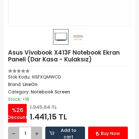
Asus Vivobook X413F Notebook Ekran
Paneli (Dar Kasa - Kulaksız)
Stok Kodu: XISFXQMWCD
Brand:
LineOn
Category:
Notebook Screen
Stock: +18
1.945,64 TL
%26
1.441,15 TL
Discount
Add to
Buy Now
cart