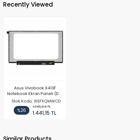
Recently Viewed
Asus Vivobook X413F
Notebook Ekran Paneli (Dar
Kasa - Kulaksız)
Stok Kodu: XISFXQMWCD
1.945,64 TL
%26
1.441,15 TL
Similar Products