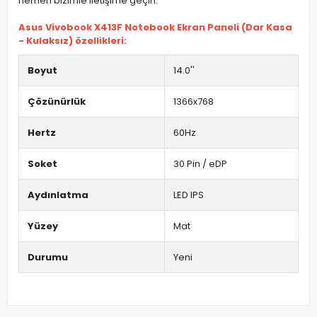
hemen bizimle iletişime geçin.
Asus Vivobook X413F Notebook Ekran Paneli (Dar Kasa
- Kulaksız) özellikleri:
Boyut
14.0''
Çözünürlük
1366x768
Hertz
60Hz
Soket
30 Pin / eDP
Aydınlatma
LED IPS
Yüzey
Mat
Durumu
Yeni