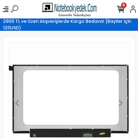
0
2900 TL ve Üzeri Alışverişlerde Kargo Bedava! (Bayiler için
120USD)