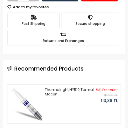
Add to my favorites
Fast Shipping
Secure shopping
Returns and Exchanges
Recommended Products
Thermalright HY510 Termal
%31 Discount
Macun
165,13 TL
113,88 TL