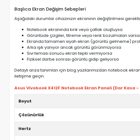
Başlıca Ekran Değişim Sebepleri
Aşağıdaki durumlar cihazınızın ekranının değiştirilmesi gerektiğ
Notebook ekranında kırık veya çatlak oluştuysa
Görüntüde çizgiler, titreme veya renk bozulmaları varsa
Ekranda tamamen siyah ekran (görüntü gelmeme) pro
Arka ışık yanıyor ancak görüntü görünmüyorsa
Sıvı teması sonucu ekran tepki vermiyorsa
Fiziksel darbe sonrası görüntü gidip geliyorsa
Detaylı arıza tanımları için blog yazılarımızdan notebook ekran 
iletişime geçin.
Asus Vivobook X412F Notebook Ekran Paneli (Dar Kasa - Ku
Boyut
Çözünürlük
Hertz