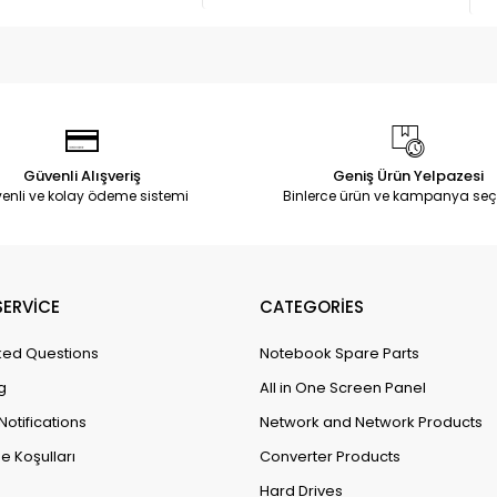
Güvenli Alışveriş
Geniş Ürün Yelpazesi
enli ve kolay ödeme sistemi
Binlerce ürün ve kampanya seç
ERVİCE
CATEGORİES
ked Questions
Notebook Spare Parts
g
All in One Screen Panel
Notifications
Network and Network Products
e Koşulları
Converter Products
Hard Drives