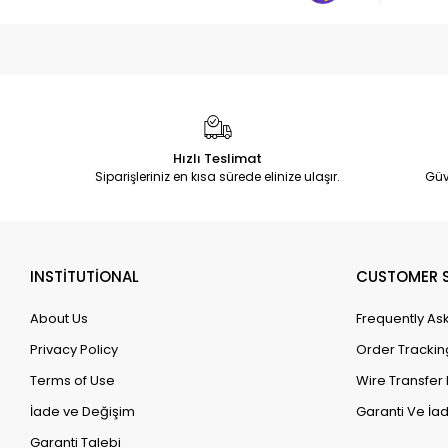
Hızlı Teslimat
Siparişleriniz en kısa sürede elinize ulaşır.
Güv
INSTİTUTİONAL
CUSTOMER S
About Us
Frequently As
Privacy Policy
Order Trackin
Terms of Use
Wire Transfer 
İade ve Değişim
Garanti Ve İad
Garanti Talebi