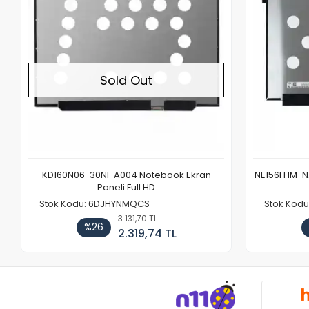
Sold Out
KD160N06-30NI-A004 Notebook Ekran
NE156FHM-NX
Paneli Full HD
Stok Kodu: 6DJHYNMQCS
Stok Kodu
3.131,70 TL
%26
2.319,74 TL