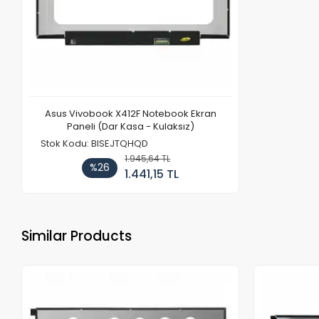
Asus Vivobook X412F Notebook Ekran
Paneli (Dar Kasa - Kulaksız)
Stok Kodu: BISEJTQHQD
1.945,64 TL
%26
1.441,15 TL
Similar Products
Out of stock