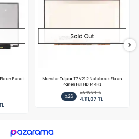
Sold Out
Ekran Paneli
Monster Tulpar T7 V21.2 Notebook Ekran
Paneli Full HD 144Hz
5.549,94 TL
%26
4.111,07 TL
TL