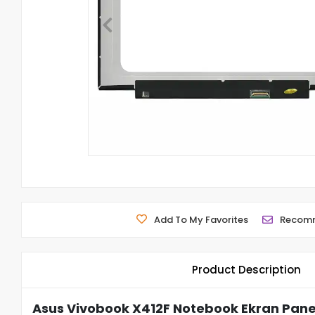
Add To My Favorites
Recom
Product Description
Asus Vivobook X412F Notebook Ekran Panel