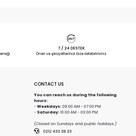
7 / 24 DESTEK
eneği
Öneri ve şikayetlerinizi bize iletebilirsiniz.
CONTACT US
You can reach us during the following
hours:
-
Weekdays:
09:00 AM - 07:00 PM
-
Saturday:
10:00 AM - 03:00 PM
(Closed on Sundays and public holidays.)
0212 433 38 33