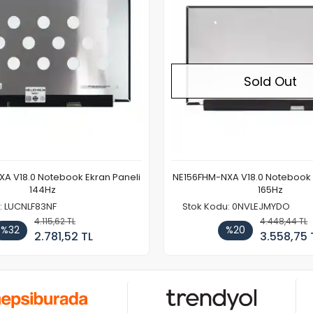
Sold Out
A V18.0 Notebook Ekran Paneli
NE156FHM-NXA V18.0 Notebook 
144Hz
165Hz
: LUCNLF83NF
Stok Kodu: 0NVLEJMYDO
4.115,62 TL
4.448,44 TL
%32
%20
2.781,52 TL
3.558,75 