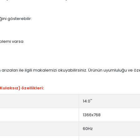
ini gösterebilir:
blemi varsa
arızaları ile ilgili makalemizi okuyabilirsiniz. Ürünün uyumluluğu ve ö
laksız) özellikleri:
14.0''
1366x768
60Hz