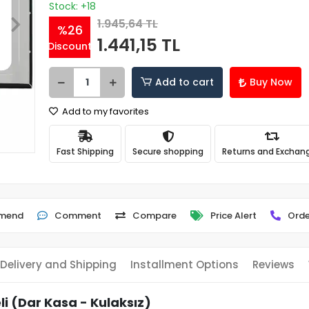
Stock: +18
1.945,64 TL
%26
1.441,15 TL
Discount
Add to cart
Buy Now
Add to my favorites
Fast Shipping
Secure shopping
Returns and Exchan
mend
Comment
Compare
Price Alert
Orde
Delivery and Shipping
Installment Options
Reviews
i (Dar Kasa - Kulaksız)