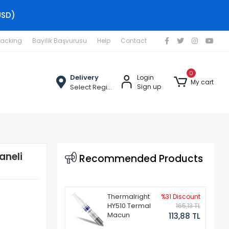
USD)
racking
Bayilik Başvurusu
Help
Contact
0
Delivery
Login
My cart
Select Region
Sign up
aneli
Recommended Products
Thermalright
%31 Discount
HY510 Termal
165,13 TL
Macun
113,88 TL