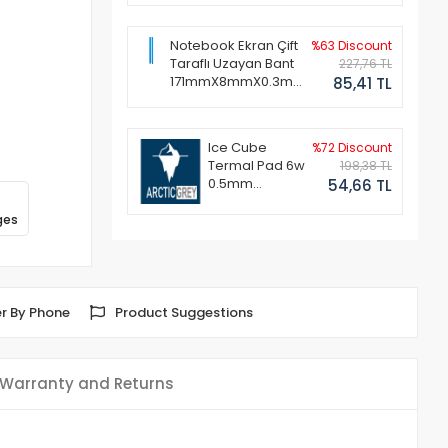
Notebook Ekran Çift
%63 Discount
Taraflı Uzayan Bant
227,76 TL
171mmX8mmX0.3mm
85,41 TL
(1 Set - 2 Adet)
Ice Cube
%72 Discount
Termal Pad 6w
198,38 TL
0.5mm
54,66 TL
50x50mm
ges
r By Phone
Product Suggestions
Warranty and Returns