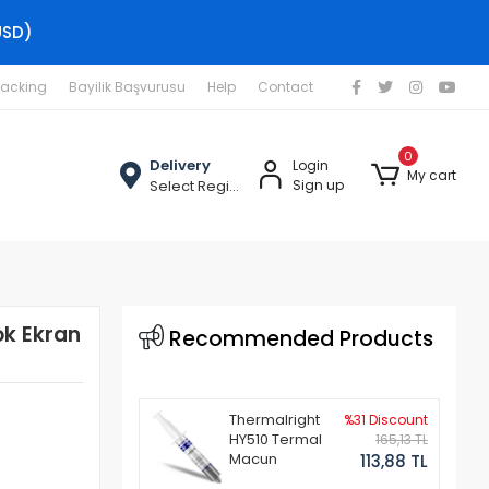
USD)
racking
Bayilik Başvurusu
Help
Contact
0
Delivery
Login
My cart
Select Region
Sign up
ok Ekran
Recommended Products
Thermalright
%31 Discount
HY510 Termal
165,13 TL
Macun
113,88 TL