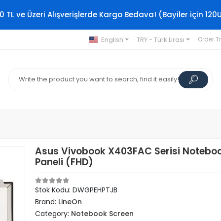
0 TL ve Üzeri Alışverişlerde Kargo Bedava! (Bayiler için 120
English
TRY - Türk Lirası
Order T
Asus Vivobook X403FAC Serisi Notebo
Paneli (FHD)
Stok Kodu: DWGPEHPTJB
Brand:
LineOn
Category:
Notebook Screen