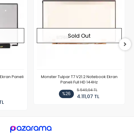
Sold Out
Ekran Paneli
Monster Tulpar T7 V21.2 Notebook Ekran
Paneli Full HD 144Hz
5.549,94 TL
%26
4.111,07 TL
TL