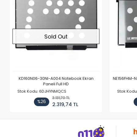
Sold Out
KD160N06-30NI-A004 Notebook Ekran
NE156FHM-NX
Paneli Full HD
Stok Kodu: 6DJHYNMQCS
Stok Kodu
3.131,70 TL
%26
2.319,74 TL