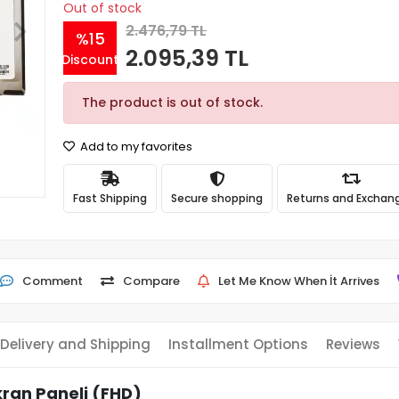
Out of stock
2.476,79 TL
%15
2.095,39 TL
Discount
The product is out of stock.
Add to my favorites
Fast Shipping
Secure shopping
Returns and Exchan
Comment
Compare
Let Me Know When İt Arrives
Delivery and Shipping
Installment Options
Reviews
ran Paneli (FHD)