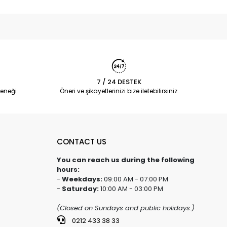
7 / 24 DESTEK
eneği
Öneri ve şikayetlerinizi bize iletebilirsiniz.
CONTACT US
You can reach us during the following
hours:
-
Weekdays:
09:00 AM - 07:00 PM
-
Saturday:
10:00 AM - 03:00 PM
(Closed on Sundays and public holidays.)
0212 433 38 33