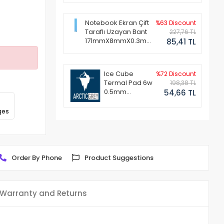
Notebook Ekran Çift
%63 Discount
Taraflı Uzayan Bant
227,76 TL
171mmX8mmX0.3mm
85,41 TL
(1 Set - 2 Adet)
Ice Cube
%72 Discount
Termal Pad 6w
198,38 TL
0.5mm
54,66 TL
50x50mm
ges
Order By Phone
Product Suggestions
Warranty and Returns