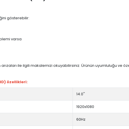
ini gösterebilir:
blemi varsa
arızaları ile ilgili makalemizi okuyabilirsiniz. Ürünün uyumluluğu ve ö
) özellikleri:
14.0''
1920x1080
60Hz