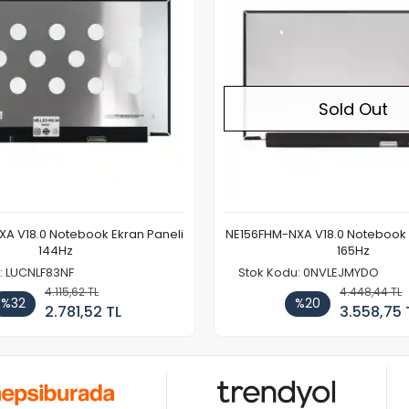
Sold Out
A V18.0 Notebook Ekran Paneli
NE156FHM-NXA V18.0 Notebook 
144Hz
165Hz
: LUCNLF83NF
Stok Kodu: 0NVLEJMYDO
4.115,62 TL
4.448,44 TL
%32
%20
2.781,52 TL
3.558,75 