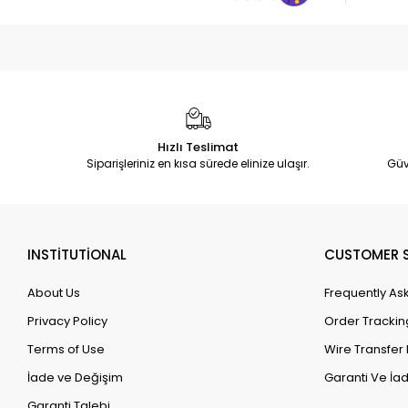
Hızlı Teslimat
Siparişleriniz en kısa sürede elinize ulaşır.
Güv
INSTİTUTİONAL
CUSTOMER S
About Us
Frequently As
Privacy Policy
Order Trackin
Terms of Use
Wire Transfer 
İade ve Değişim
Garanti Ve İad
Garanti Talebi