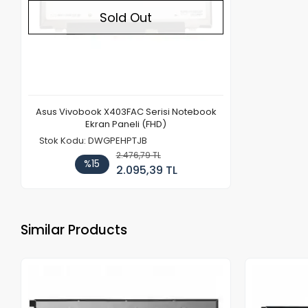
Sold Out
Asus Vivobook X403FAC Serisi Notebook
Ekran Paneli (FHD)
Stok Kodu: DWGPEHPTJB
2.476,79 TL
%15
2.095,39 TL
Similar Products
Out of stock