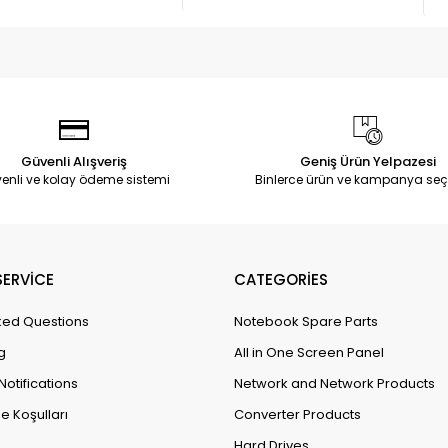
Güvenli Alışveriş
Geniş Ürün Yelpazesi
enli ve kolay ödeme sistemi
Binlerce ürün ve kampanya seç
ERVİCE
CATEGORİES
ked Questions
Notebook Spare Parts
g
All in One Screen Panel
Notifications
Network and Network Products
e Koşulları
Converter Products
Hard Drives