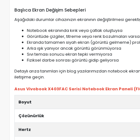
Başlıca Ekran Değişim Sebepleri
Aşağıdaki durumlar cihazınızın ekranının değiştirilmesi gerektiğ
Notebook ekranında kırık veya çatlak oluştuysa
Görüntüde çizgiler, titreme veya renk bozulmaları varsa
Ekranda tamamen siyah ekran (görüntü gelmeme) pro
Arka ışık yanıyor ancak görüntü görünmüyorsa
Sıvı teması sonucu ekran tepki vermiyorsa
Fiziksel darbe sonrası görüntü gidip geliyorsa
Detaylı arıza tanımları için blog yazılarımızdan notebook ekran 
iletişime geçin.
Asus Vivobook X403FAC Serisi Notebook Ekran Paneli (FHD
Boyut
Çözünürlük
Hertz