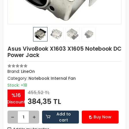
Asus VivoBook X1603 X1605 Notebook DC
Power Jack
Brand:
LineOn
Category:
Notebook Internal Fan
Stock: +18
455,52 TL
%16
384,35 TL
Discount
Add to
Buy Now
cart