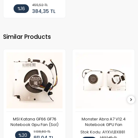
455,52 TL
%16
384,35 TL
Similar Products
MSI Katana GF66 GF76
Monster Abra A7 V12.4
Notebook Gpu Fan (Sol)
Notebook GPU Fan
1.138,80 TL
Stok Kodu: AYXVLBX881
%20
911,04 TL
1.837,45 TL