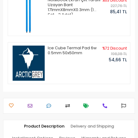
%63 Discount
Uzayan Bant
227,76 TL
171mmX8mmX0.3mm (1
85,41 TL
Set - 2 Adet)
Ice Cube Termal Pad 6w
%72 Discount
0.5mm 50x50mm
198,38 TL
54,66 TL
Product Description
Delivery and Shipping