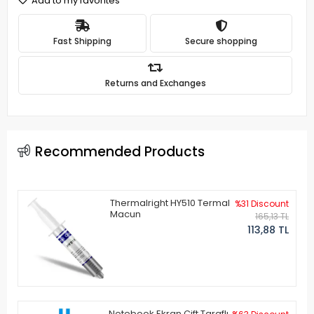
Add to my favorites
Fast Shipping
Secure shopping
Returns and Exchanges
Recommended Products
Thermalright HY510 Termal
%31 Discount
Macun
165,13 TL
113,88 TL
Notebook Ekran Çift Taraflı