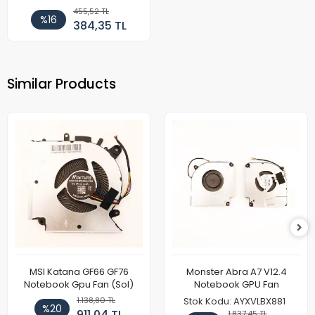
455,52 TL
%16
384,35 TL
Similar Products
MSI Katana GF66 GF76
Monster Abra A7 V12.4
Notebook Gpu Fan (Sol)
Notebook GPU Fan
1.138,80 TL
Stok Kodu: AYXVLBX881
%20
911,04 TL
1.837,45 TL