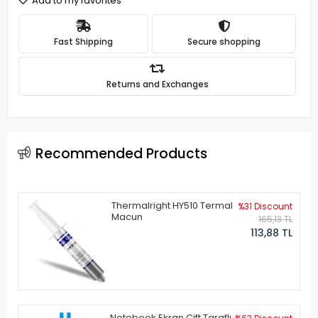
Add to my favorites
Fast Shipping
Secure shopping
Returns and Exchanges
Recommended Products
Thermalright HY510 Termal
%31 Discount
Macun
165,13 TL
113,88 TL
Notebook Ekran Çift Taraflı