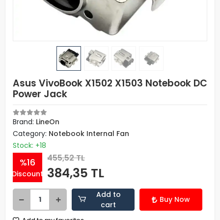
Asus VivoBook X1502 X1503 Notebook DC
Power Jack
Brand:
LineOn
Category:
Notebook Internal Fan
Stock: +18
455,52 TL
%16
384,35 TL
Discount
Add to
Buy Now
cart