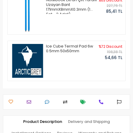
%63 Discount
Uzayan Bant
227,76 TL
171mmX8mmX0.3mm (1
85,41 TL
Set - 2 Adet)
Ice Cube Termal Pad 6w
%72 Discount
0.5mm 50x50mm
198,38 TL
54,66 TL
Product Description
Delivery and Shipping