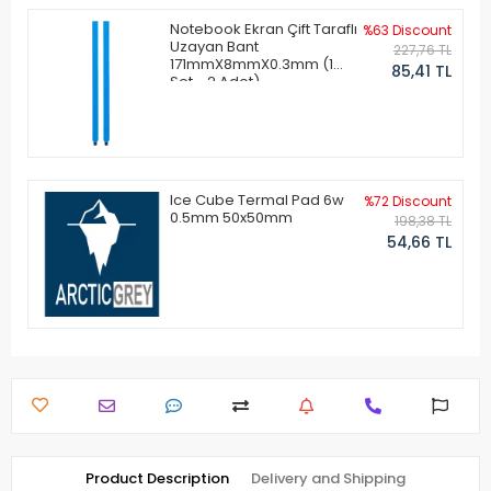
Notebook Ekran Çift Taraflı
%63 Discount
Uzayan Bant
227,76 TL
171mmX8mmX0.3mm (1
85,41 TL
Set - 2 Adet)
Ice Cube Termal Pad 6w
%72 Discount
0.5mm 50x50mm
198,38 TL
54,66 TL
Product Description
Delivery and Shipping