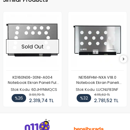
Sold Out
KD160N06-30NI-A004
NE156FHM-NXA V18.0
Notebook Ekran Paneli Full
Notebook Ekran Paneli
HD
144Hz
Stok Kodu: 6DJHYNMQCS
Stok Kodu: LUCNLF83NF
3.131,70 TL
4.115,62 TL
%26
%32
2.319,74 TL
2.781,52 TL