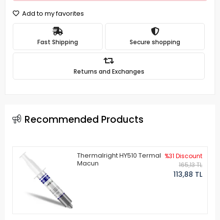
Add to my favorites
Fast Shipping
Secure shopping
Returns and Exchanges
Recommended Products
Thermalright HY510 Termal
%31 Discount
Macun
165,13 TL
113,88 TL