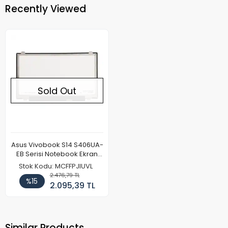
Recently Viewed
Sold Out
Asus Vivobook S14 S406UA-
EB Serisi Notebook Ekran
Paneli (FHD)
Stok Kodu: MCFFPJIUVL
2.476,79 TL
%15
2.095,39 TL
Similar Products