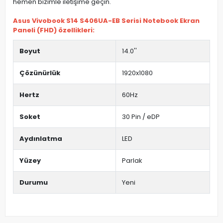
hemen bizimle iletişime geçin.
Asus Vivobook S14 S406UA-EB Serisi Notebook Ekran
Paneli (FHD) özellikleri:
Boyut
14.0''
Çözünürlük
1920x1080
Hertz
60Hz
Soket
30 Pin / eDP
Aydınlatma
LED
Yüzey
Parlak
Durumu
Yeni