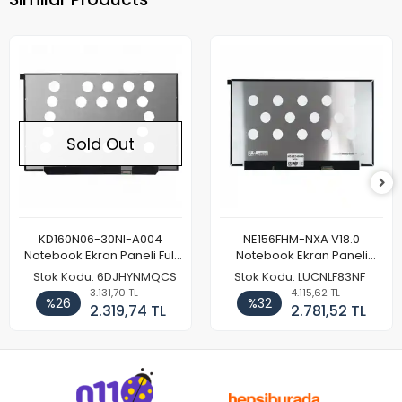
Sold Out
KD160N06-30NI-A004
NE156FHM-NXA V18.0
Notebook Ekran Paneli Full
Notebook Ekran Paneli
HD
144Hz
Stok Kodu: 6DJHYNMQCS
Stok Kodu: LUCNLF83NF
3.131,70 TL
4.115,62 TL
%26
%32
2.319,74 TL
2.781,52 TL