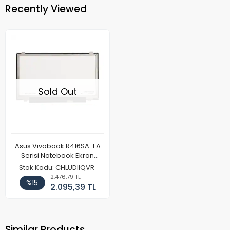
Recently Viewed
Sold Out
Asus Vivobook R416SA-FA
Serisi Notebook Ekran
Paneli (FHD)
Stok Kodu: CHLUDIIQVR
2.476,79 TL
%15
2.095,39 TL
Similar Products