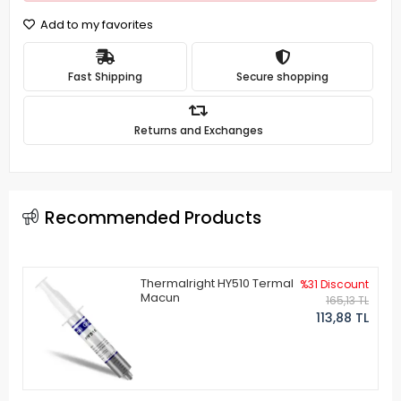
Add to my favorites
Fast Shipping
Secure shopping
Returns and Exchanges
Recommended Products
Thermalright HY510 Termal
%31 Discount
Macun
165,13 TL
113,88 TL