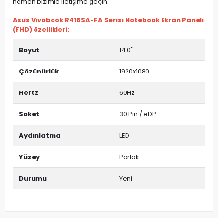
hemen bizimle iletişime geçin.
Asus Vivobook R416SA-FA Serisi Notebook Ekran Paneli
(FHD) özellikleri:
Boyut
14.0''
Çözünürlük
1920x1080
Hertz
60Hz
Soket
30 Pin / eDP
Aydınlatma
LED
Yüzey
Parlak
Durumu
Yeni