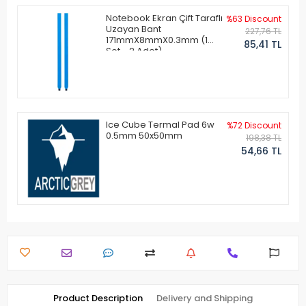
Notebook Ekran Çift Taraflı
%63 Discount
Uzayan Bant
227,76 TL
171mmX8mmX0.3mm (1
85,41 TL
Set - 2 Adet)
Ice Cube Termal Pad 6w
%72 Discount
0.5mm 50x50mm
198,38 TL
54,66 TL
Product Description
Delivery and Shipping