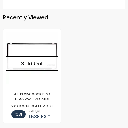
Recently Viewed
Sold Out
Asus Vivobook PRO
N552VW-FW Serisi
Notebook Ekran Paneli (IPS)
Stok Kodu: BGEEUVTSZE
2.314,61 TL
%31
1.588,63 TL