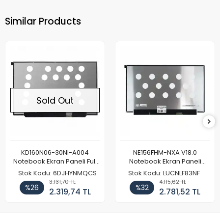
Similar Products
Sold Out
KD160N06-30NI-A004
NE156FHM-NXA V18.0
Notebook Ekran Paneli Full
Notebook Ekran Paneli
HD
144Hz
Stok Kodu: 6DJHYNMQCS
Stok Kodu: LUCNLF83NF
3.131,70 TL
4.115,62 TL
%26
%32
2.319,74 TL
2.781,52 TL