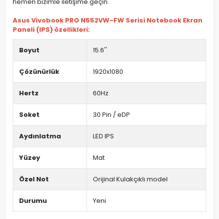
hemen bizimle iletişime geçin.
Asus Vivobook PRO N552VW-FW Serisi Notebook Ekran
Paneli (IPS) özellikleri:
Boyut
15.6''
Çözünürlük
1920x1080
Hertz
60Hz
Soket
30 Pin / eDP
Aydınlatma
LED IPS
Yüzey
Mat
Özel Not
Orijinal Kulakçıklı model
Durumu
Yeni