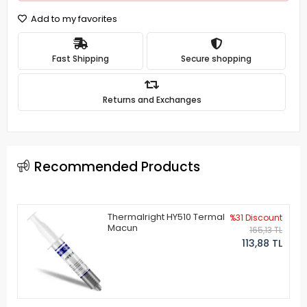
Add to my favorites
Fast Shipping
Secure shopping
Returns and Exchanges
Recommended Products
Thermalright HY510 Termal
%31 Discount
Macun
165,13 TL
113,88 TL