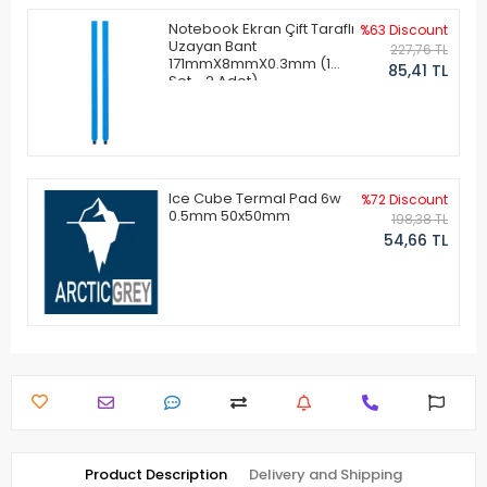
Notebook Ekran Çift Taraflı
%63 Discount
Uzayan Bant
227,76 TL
171mmX8mmX0.3mm (1
85,41 TL
Set - 2 Adet)
Ice Cube Termal Pad 6w
%72 Discount
0.5mm 50x50mm
198,38 TL
54,66 TL
Product Description
Delivery and Shipping