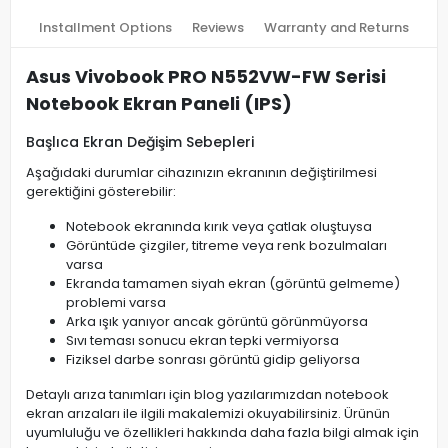
Installment Options
Reviews
Warranty and Returns
Asus Vivobook PRO N552VW-FW Serisi
Notebook Ekran Paneli (IPS)
Başlıca Ekran Değişim Sebepleri
Aşağıdaki durumlar cihazınızın ekranının değiştirilmesi
gerektiğini gösterebilir:
Notebook ekranında kırık veya çatlak oluştuysa
Görüntüde çizgiler, titreme veya renk bozulmaları
varsa
Ekranda tamamen siyah ekran (görüntü gelmeme)
problemi varsa
Arka ışık yanıyor ancak görüntü görünmüyorsa
Sıvı teması sonucu ekran tepki vermiyorsa
Fiziksel darbe sonrası görüntü gidip geliyorsa
Detaylı arıza tanımları için blog yazılarımızdan notebook
ekran arızaları ile ilgili makalemizi okuyabilirsiniz. Ürünün
uyumluluğu ve özellikleri hakkında daha fazla bilgi almak için