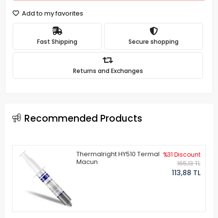
Add to my favorites
Fast Shipping
Secure shopping
Returns and Exchanges
Recommended Products
Thermalright HY510 Termal
%31 Discount
Macun
165,13 TL
113,88 TL