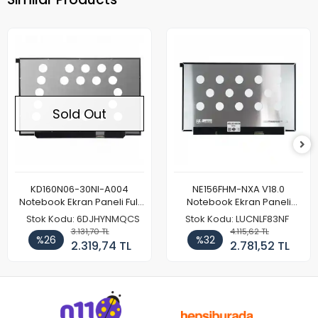
Sold Out
KD160N06-30NI-A004
NE156FHM-NXA V18.0
Notebook Ekran Paneli Full
Notebook Ekran Paneli
HD
144Hz
Stok Kodu: 6DJHYNMQCS
Stok Kodu: LUCNLF83NF
3.131,70 TL
4.115,62 TL
%26
%32
2.319,74 TL
2.781,52 TL