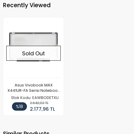
Recently Viewed
Sold Out
Asus Vivobook MAX
X441UR-FA Serisi Notebook
Ekran Paneli (IPS)(FHD)
Stok Kodu: EAWBODETXU
2.642,02 TL
%18
2.177,96 TL
Similar Products