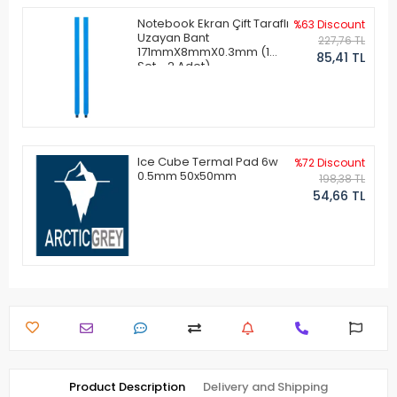
Notebook Ekran Çift Taraflı
%63 Discount
Uzayan Bant
227,76 TL
171mmX8mmX0.3mm (1
85,41 TL
Set - 2 Adet)
Ice Cube Termal Pad 6w
%72 Discount
0.5mm 50x50mm
198,38 TL
54,66 TL
Product Description
Delivery and Shipping