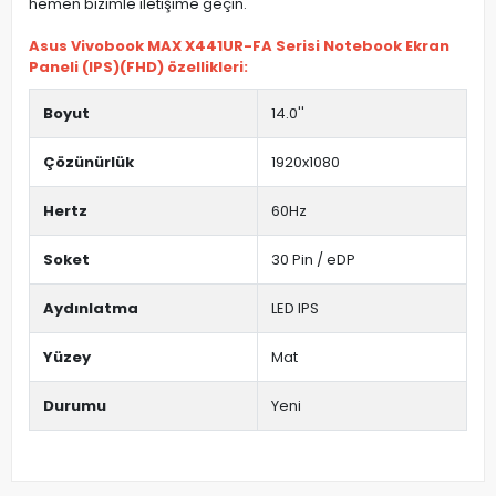
hemen bizimle iletişime geçin.
Asus Vivobook MAX X441UR-FA Serisi Notebook Ekran
Paneli (IPS)(FHD) özellikleri:
Boyut
14.0''
Çözünürlük
1920x1080
Hertz
60Hz
Soket
30 Pin / eDP
Aydınlatma
LED IPS
Yüzey
Mat
Durumu
Yeni