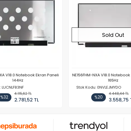
Sold Out
A V18.0 Notebook Ekran Paneli
NE156FHM-NXA V18.0 Notebook 
144Hz
165Hz
: LUCNLF83NF
Stok Kodu: 0NVLEJMYDO
4.115,62 TL
4.448,44 TL
%32
%20
2.781,52 TL
3.558,75 