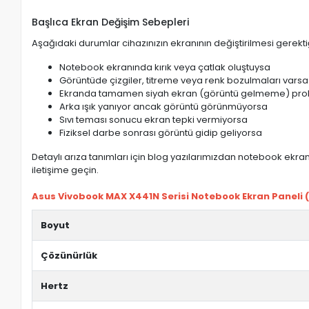
Başlıca Ekran Değişim Sebepleri
Aşağıdaki durumlar cihazınızın ekranının değiştirilmesi gerektiğ
Notebook ekranında kırık veya çatlak oluştuysa
Görüntüde çizgiler, titreme veya renk bozulmaları varsa
Ekranda tamamen siyah ekran (görüntü gelmeme) pro
Arka ışık yanıyor ancak görüntü görünmüyorsa
Sıvı teması sonucu ekran tepki vermiyorsa
Fiziksel darbe sonrası görüntü gidip geliyorsa
Detaylı arıza tanımları için blog yazılarımızdan notebook ekran 
iletişime geçin.
Asus Vivobook MAX X441N Serisi Notebook Ekran Paneli (I
Boyut
Çözünürlük
Hertz