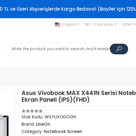
0 TL ve Üzeri Alışverişlerde Kargo Bedava! (Bayiler için 120
English
TRY - Türk Lirası
Order T
Asus Vivobook MAX X441N Serisi Note
Ekran Paneli (IPS)(FHD)
Stok Kodu: WXYUXODOGH
Brand:
LineOn
Category:
Notebook Screen