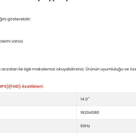
ini gösterebilir:
blemi varsa
arızaları ile ilgili makalemizi okuyabilirsiniz. Ürünün uyumluluğu ve ö
PS)(FHD) özellikleri:
14.0''
1920x1080
60Hz