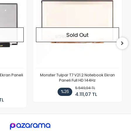
Sold Out
Ekran Paneli
Monster Tulpar T7 V21.2 Notebook Ekran
Paneli Full HD 144Hz
5.549,94 TL
%26
4.111,07 TL
TL