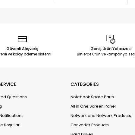
Güvenli Alışveriş
Geniş Ürün Yelpazesi
enli ve kolay ödeme sistemi
Binlerce ürün ve kampanya seç
ERVİCE
CATEGORİES
ked Questions
Notebook Spare Parts
g
All in One Screen Panel
Notifications
Network and Network Products
e Koşulları
Converter Products
Hard Drives