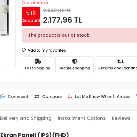
Out of stock
2.642,02 TL
%18
2.177,96 TL
Discount
The product is out of stock.
Add to my favorites
Fast Shipping
Secure shopping
Returns and Exchan
Comment
Compare
Let Me Know When İt Arrives
Delivery and Shipping
Installment Options
Reviews
Ekran Paneli (IPS)(FHD)