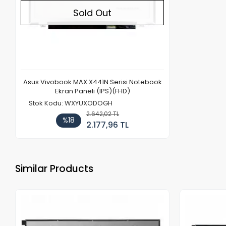
Sold Out
Asus Vivobook MAX X441N Serisi Notebook
Ekran Paneli (IPS)(FHD)
Stok Kodu: WXYUXODOGH
2.642,02 TL
%18
2.177,96 TL
Similar Products
Out of stock