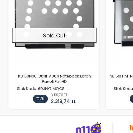
Sold Out
KD160N06-30NI-A004 Notebook Ekran
NE156FHM-NX
Paneli Full HD
Stok Kodu: 6DJHYNMQCS
Stok Kodu
3.131,70 TL
%26
2.319,74 TL