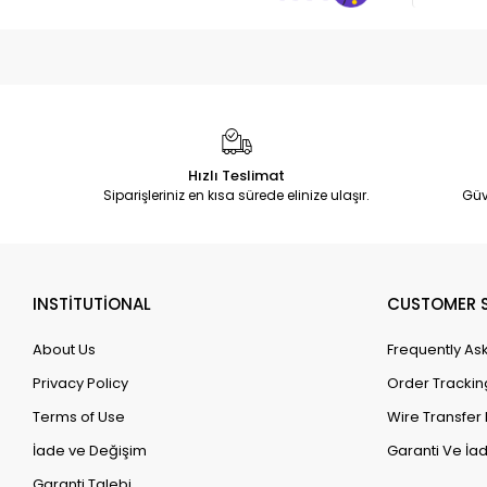
Hızlı Teslimat
Siparişleriniz en kısa sürede elinize ulaşır.
Güv
INSTİTUTİONAL
CUSTOMER S
About Us
Frequently As
Privacy Policy
Order Trackin
Terms of Use
Wire Transfer 
İade ve Değişim
Garanti Ve İad
Garanti Talebi