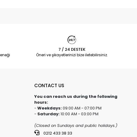
7 / 24 DESTEK
eneği
Öneri ve şikayetlerinizi bize iletebilirsiniz.
CONTACT US
You can reach us during the following
hours:
-
Weekdays:
09:00 AM - 07:00 PM
-
Saturday:
10:00 AM - 03:00 PM
(Closed on Sundays and public holidays.)
0212 433 38 33