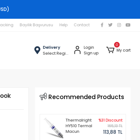
USD)
racking
Bayilik Başvurusu
Help
Contact
0
Delivery
Login
My cart
Select Region
Sign up
book
Recommended Products
Thermalright
%31 Discount
HY510 Termal
165,13 TL
Macun
113,88 TL