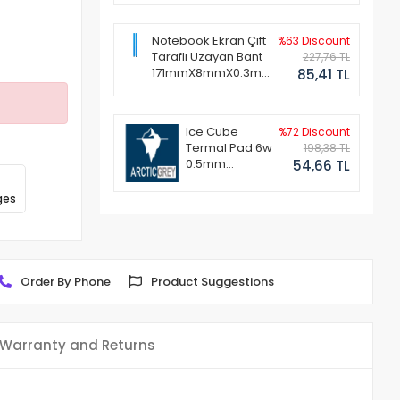
Notebook Ekran Çift
%63 Discount
Taraflı Uzayan Bant
227,76 TL
171mmX8mmX0.3mm
85,41 TL
(1 Set - 2 Adet)
Ice Cube
%72 Discount
Termal Pad 6w
198,38 TL
0.5mm
54,66 TL
50x50mm
ges
Order By Phone
Product Suggestions
Warranty and Returns