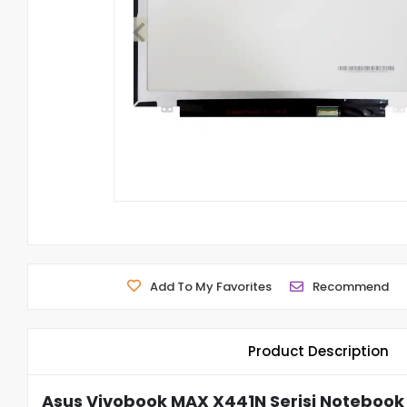
Add To My Favorites
Recommend
Product Description
Asus Vivobook MAX X441N Serisi Notebook 