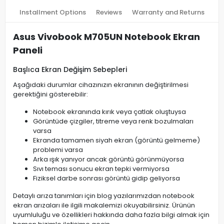
Installment Options
Reviews
Warranty and Returns
Asus Vivobook M705UN Notebook Ekran
Paneli
Başlıca Ekran Değişim Sebepleri
Aşağıdaki durumlar cihazınızın ekranının değiştirilmesi
gerektiğini gösterebilir:
Notebook ekranında kırık veya çatlak oluştuysa
Görüntüde çizgiler, titreme veya renk bozulmaları
varsa
Ekranda tamamen siyah ekran (görüntü gelmeme)
problemi varsa
Arka ışık yanıyor ancak görüntü görünmüyorsa
Sıvı teması sonucu ekran tepki vermiyorsa
Fiziksel darbe sonrası görüntü gidip geliyorsa
Detaylı arıza tanımları için blog yazılarımızdan notebook
ekran arızaları ile ilgili makalemizi okuyabilirsiniz. Ürünün
uyumluluğu ve özellikleri hakkında daha fazla bilgi almak için