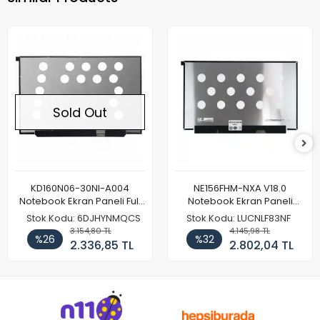
Sold Out
KD160N06-30NI-A004
NE156FHM-NXA V18.0
Notebook Ekran Paneli Full
Notebook Ekran Paneli
HD
144Hz
Stok Kodu: 6DJHYNMQCS
Stok Kodu: LUCNLF83NF
3.154,80 TL
4.145,98 TL
%26
%32
2.336,85 TL
2.802,04 TL