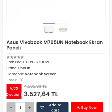
Asus Vivobook M705UN Notebook Ekran
Paneli
Stok Kodu: TTPGJRZDCW
Brand:
LineOn
Category:
Notebook Screen
Stock: +18
4.585,93 TL
%23
3.527,64 TL
Discount
Add to
Buy Now
cart