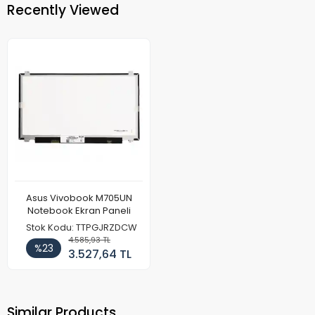
Recently Viewed
Asus Vivobook M705UN
Notebook Ekran Paneli
Stok Kodu: TTPGJRZDCW
4.585,93 TL
%23
3.527,64 TL
Similar Products