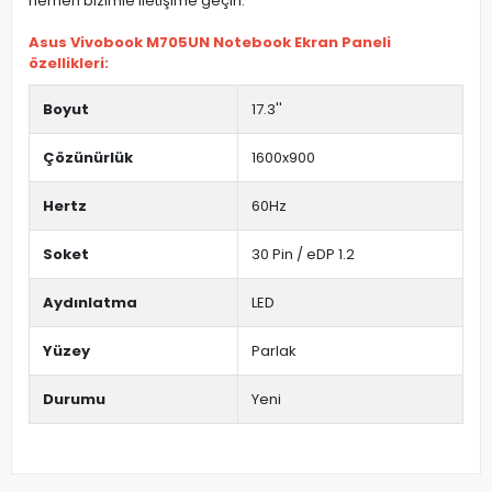
hemen bizimle iletişime geçin.
Asus Vivobook M705UN Notebook Ekran Paneli
özellikleri:
Boyut
17.3''
Çözünürlük
1600x900
Hertz
60Hz
Soket
30 Pin / eDP 1.2
Aydınlatma
LED
Yüzey
Parlak
Durumu
Yeni