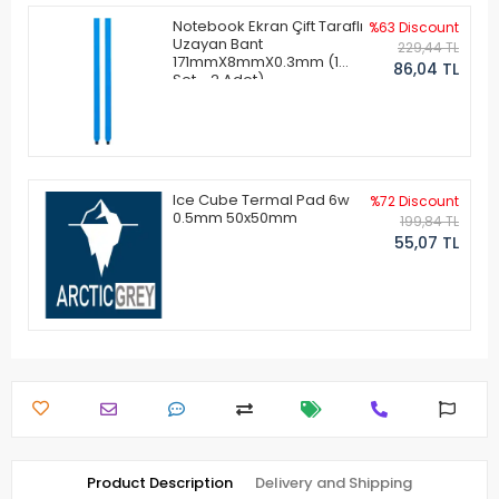
Notebook Ekran Çift Taraflı
%63 Discount
Uzayan Bant
229,44 TL
171mmX8mmX0.3mm (1
86,04 TL
Set - 2 Adet)
Ice Cube Termal Pad 6w
%72 Discount
0.5mm 50x50mm
199,84 TL
55,07 TL
Product Description
Delivery and Shipping