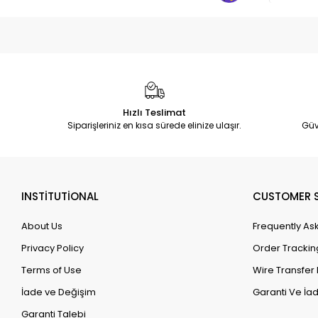
Hızlı Teslimat
Siparişleriniz en kısa sürede elinize ulaşır.
Güv
INSTİTUTİONAL
CUSTOMER S
About Us
Frequently As
Privacy Policy
Order Trackin
Terms of Use
Wire Transfer 
İade ve Değişim
Garanti Ve İad
Garanti Talebi