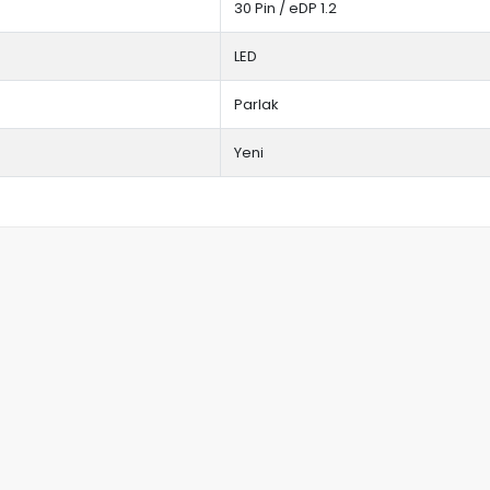
30 Pin / eDP 1.2
LED
Parlak
Yeni