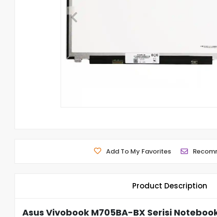
Add To My Favorites
Recom
Product Description
Asus Vivobook M705BA-BX Serisi Notebook