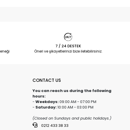
7 / 24 DESTEK
eneği
Öneri ve şikayetlerinizi bize iletebilirsiniz.
CONTACT US
You can reach us during the following
hours:
-
Weekdays:
09:00 AM - 07:00 PM
-
Saturday:
10:00 AM - 03:00 PM
(Closed on Sundays and public holidays.)
0212 433 38 33