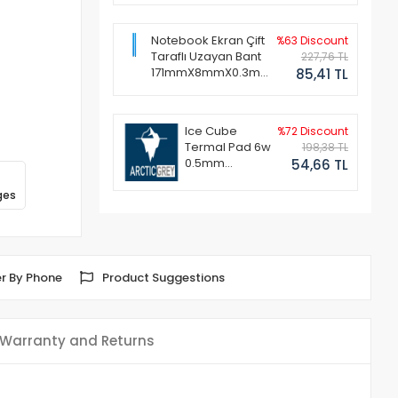
Notebook Ekran Çift
%63 Discount
Taraflı Uzayan Bant
227,76 TL
171mmX8mmX0.3mm
85,41 TL
(1 Set - 2 Adet)
Ice Cube
%72 Discount
Termal Pad 6w
198,38 TL
0.5mm
54,66 TL
50x50mm
ges
r By Phone
Product Suggestions
Warranty and Returns