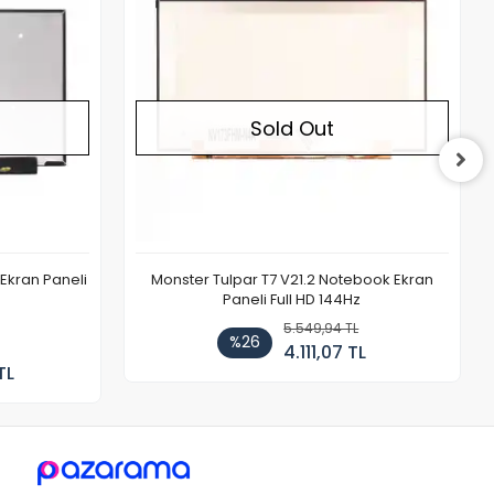
Sold Out
Ekran Paneli
Monster Tulpar T7 V21.2 Notebook Ekran
Paneli Full HD 144Hz
5.549,94 TL
%26
4.111,07 TL
TL