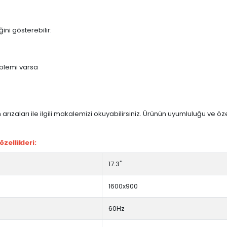
ini gösterebilir:
blemi varsa
arızaları ile ilgili makalemizi okuyabilirsiniz. Ürünün uyumluluğu ve ö
ellikleri:
17.3''
1600x900
60Hz