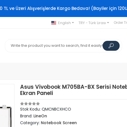
0 TL ve Üzeri Alışverişlerde Kargo Bedava! (Bayiler için 120
English
TRY - Türk Lirası
Order T
Asus Vivobook M705BA-BX Serisi Note
Ekran Paneli
Stok Kodu: QMCNBCXHCO
Brand:
LineOn
Category:
Notebook Screen