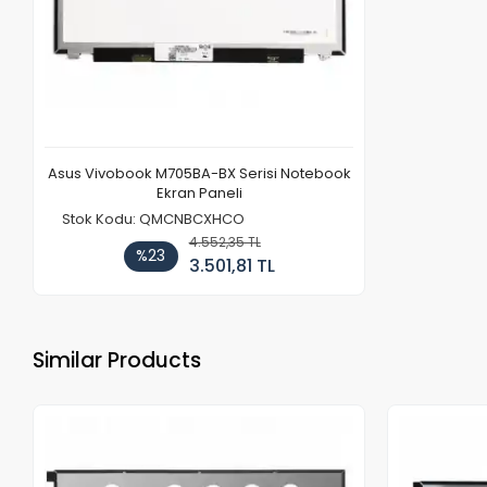
Asus Vivobook M705BA-BX Serisi Notebook
Ekran Paneli
Stok Kodu: QMCNBCXHCO
4.552,35 TL
%23
3.501,81 TL
Similar Products
Out of stock