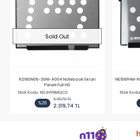
Sold Out
KD160N06-30NI-A004 Notebook Ekran
NE156FHM-NX
Paneli Full HD
Stok Kodu: 6DJHYNMQCS
Stok Kodu
3.131,70 TL
%26
2.319,74 TL