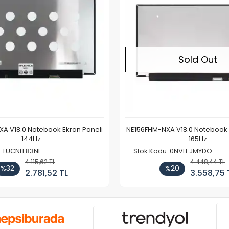
Sold Out
A V18.0 Notebook Ekran Paneli
NE156FHM-NXA V18.0 Notebook 
144Hz
165Hz
: LUCNLF83NF
Stok Kodu: 0NVLEJMYDO
4.115,62 TL
4.448,44 TL
%32
%20
2.781,52 TL
3.558,75 