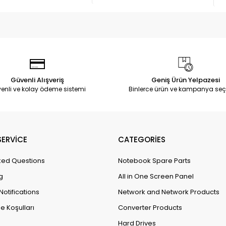
Güvenli Alışveriş
Geniş Ürün Yelpazesi
enli ve kolay ödeme sistemi
Binlerce ürün ve kampanya seç
ERVİCE
CATEGORİES
ked Questions
Notebook Spare Parts
g
All in One Screen Panel
Notifications
Network and Network Products
e Koşulları
Converter Products
Hard Drives