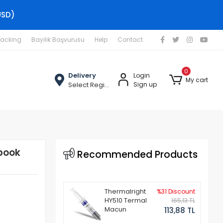
USD)
racking
Bayilik Başvurusu
Help
Contact
0
Delivery
Login
My cart
Select Region
Sign up
book
Recommended Products
Thermalright
%31 Discount
HY510 Termal
165,13 TL
Macun
113,88 TL