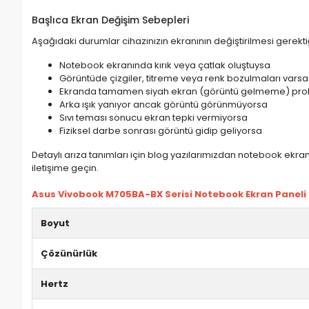
Başlıca Ekran Değişim Sebepleri
Aşağıdaki durumlar cihazınızın ekranının değiştirilmesi gerektiğ
Notebook ekranında kırık veya çatlak oluştuysa
Görüntüde çizgiler, titreme veya renk bozulmaları varsa
Ekranda tamamen siyah ekran (görüntü gelmeme) pro
Arka ışık yanıyor ancak görüntü görünmüyorsa
Sıvı teması sonucu ekran tepki vermiyorsa
Fiziksel darbe sonrası görüntü gidip geliyorsa
Detaylı arıza tanımları için blog yazılarımızdan notebook ekran 
iletişime geçin.
Asus Vivobook M705BA-BX Serisi Notebook Ekran Paneli öz
Boyut
Çözünürlük
Hertz