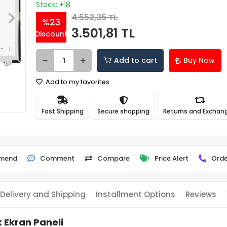
Stock: +18
4.552,35 TL
%23
3.501,81 TL
Discount
Add to cart
Buy Now
Add to my favorites
Fast Shipping
Secure shopping
Returns and Exchan
mend
Comment
Compare
Price Alert
Orde
Delivery and Shipping
Installment Options
Reviews
 Ekran Paneli