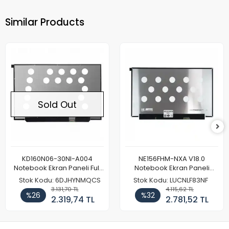
Similar Products
Sold Out
KD160N06-30NI-A004
NE156FHM-NXA V18.0
Notebook Ekran Paneli Full
Notebook Ekran Paneli
HD
144Hz
Stok Kodu: 6DJHYNMQCS
Stok Kodu: LUCNLF83NF
3.131,70 TL
4.115,62 TL
%26
%32
2.319,74 TL
2.781,52 TL