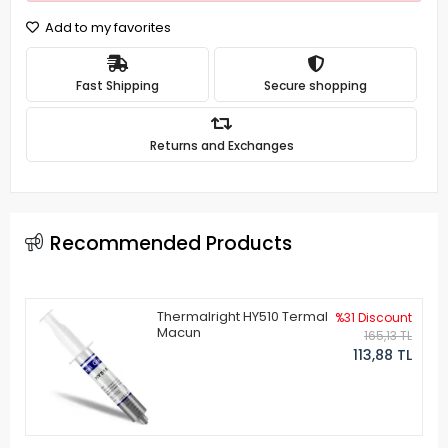
Add to my favorites
Fast Shipping
Secure shopping
Returns and Exchanges
Recommended Products
Thermalright HY510 Termal
%31 Discount
Macun
165,13 TL
113,88 TL