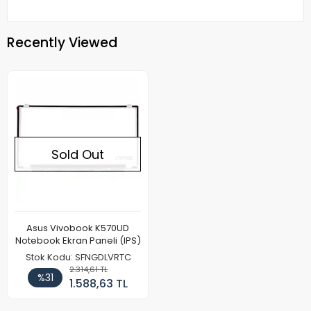
Recently Viewed
Sold Out
Asus Vivobook K570UD
Notebook Ekran Paneli (IPS)
Stok Kodu: SFNGDLVRTC
2.314,61 TL
%31
1.588,63 TL