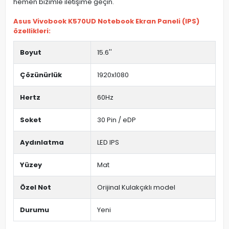
hemen bizimle iletişime geçin.
Asus Vivobook K570UD Notebook Ekran Paneli (IPS)
özellikleri:
Boyut
15.6''
Çözünürlük
1920x1080
Hertz
60Hz
Soket
30 Pin / eDP
Aydınlatma
LED IPS
Yüzey
Mat
Özel Not
Orijinal Kulakçıklı model
Durumu
Yeni