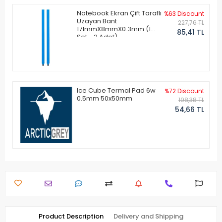
Notebook Ekran Çift Taraflı
%63 Discount
Uzayan Bant
227,76 TL
171mmX8mmX0.3mm (1
85,41 TL
Set - 2 Adet)
Ice Cube Termal Pad 6w
%72 Discount
0.5mm 50x50mm
198,38 TL
54,66 TL
Product Description
Delivery and Shipping