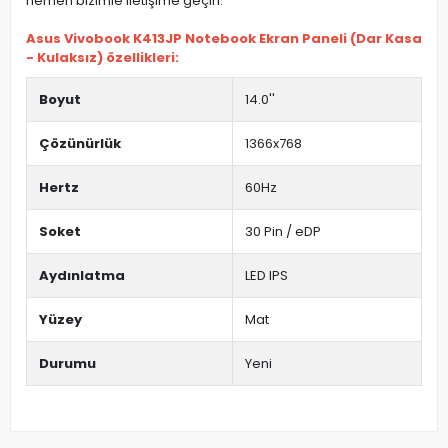
hemen bizimle iletişime geçin.
Asus Vivobook K413JP Notebook Ekran Paneli (Dar Kasa
- Kulaksız) özellikleri:
Boyut
14.0''
Çözünürlük
1366x768
Hertz
60Hz
Soket
30 Pin / eDP
Aydınlatma
LED IPS
Yüzey
Mat
Durumu
Yeni