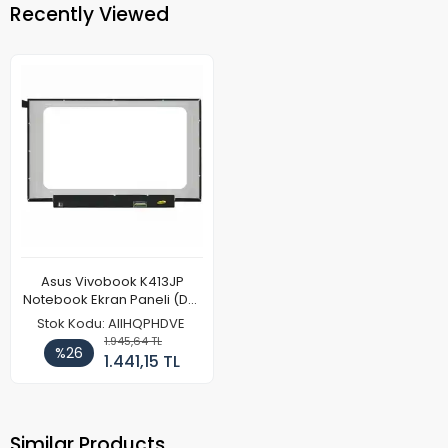
Recently Viewed
Asus Vivobook K413JP
Notebook Ekran Paneli (Dar
Kasa - Kulaksız)
Stok Kodu: AIIHQPHDVE
1.945,64 TL
%26
1.441,15 TL
Similar Products