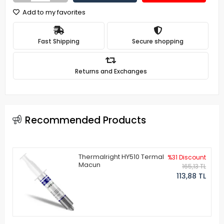
Add to my favorites
Fast Shipping
Secure shopping
Returns and Exchanges
Recommended Products
Thermalright HY510 Termal
%31 Discount
Macun
165,13 TL
113,88 TL