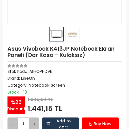
Asus Vivobook K413JP Notebook Ekran
Paneli (Dar Kasa - Kulaksız)
Stok Kodu: AIIHQPHDVE
Brand:
LineOn
Category:
Notebook Screen
Stock: +18
1.945,64 TL
%26
1.441,15 TL
Discount
Add to
Buy Now
cart