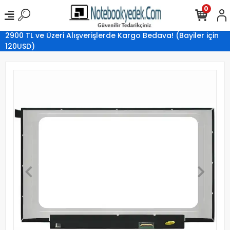
0
2900 TL ve Üzeri Alışverişlerde Kargo Bedava! (Bayiler için
120USD)