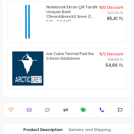
Notebook Ekran Çift Taraflı
%63 Discount
Uzayan Bant
227,76 TL
171mmX8mmX0.3mm (1
85,41 TL
Set - 2 Adet)
Ice Cube Termal Pad 6w
%72 Discount
0.5mm 50x50mm
198,38 TL
54,66 TL
Product Description
Delivery and Shipping