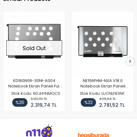
Sold Out
KD160N06-30NI-A004
NE156FHM-NXA V18.0
Notebook Ekran Paneli Full
Notebook Ekran Paneli
HD
144Hz
Stok Kodu: 6DJHYNMQCS
Stok Kodu: LUCNLF83NF
3.131,70 TL
4.115,62 TL
%26
%32
2.319,74 TL
2.781,52 TL