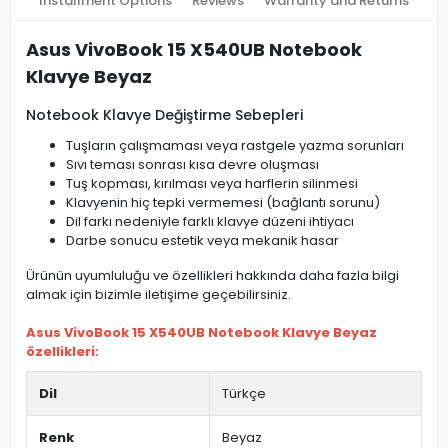
Installment Options
Reviews
Warranty and Returns
Asus VivoBook 15 X540UB Notebook
Klavye Beyaz
Notebook Klavye Değiştirme Sebepleri
Tuşların çalışmaması veya rastgele yazma sorunları
Sıvı teması sonrası kısa devre oluşması
Tuş kopması, kırılması veya harflerin silinmesi
Klavyenin hiç tepki vermemesi (bağlantı sorunu)
Dil farkı nedeniyle farklı klavye düzeni ihtiyacı
Darbe sonucu estetik veya mekanik hasar
Ürünün uyumluluğu ve özellikleri hakkında daha fazla bilgi
almak için bizimle iletişime geçebilirsiniz.
Asus VivoBook 15 X540UB Notebook Klavye Beyaz
özellikleri:
Dil
Türkçe
Renk
Beyaz