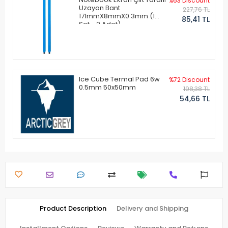
%63 Discount
Uzayan Bant
227,76 TL
171mmX8mmX0.3mm (1
85,41 TL
Set - 2 Adet)
Ice Cube Termal Pad 6w
%72 Discount
0.5mm 50x50mm
198,38 TL
54,66 TL
Product Description
Delivery and Shipping