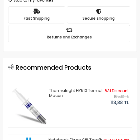
Add to my favorites
Fast Shipping
Secure shopping
Returns and Exchanges
Recommended Products
Thermalright HY510 Termal
%31 Discount
Macun
165,13 TL
113,88 TL
Notebook Ekran Çift Taraflı