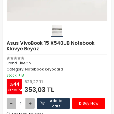
Asus VivoBook 15 X540UB Notebook
Klavye Beyaz
Brand:
LineOn
Category:
Notebook Keyboard
Stock: +18
629,27 TL
%44
353,03 TL
Discount
Add to
Buy Now
cart