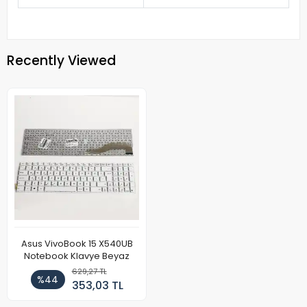
Recently Viewed
Asus VivoBook 15 X540UB
Notebook Klavye Beyaz
629,27 TL
%44
353,03 TL