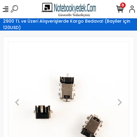
0
2900 TL ve Üzeri Alışverişlerde Kargo Bedava! (Bayiler için
120USD)