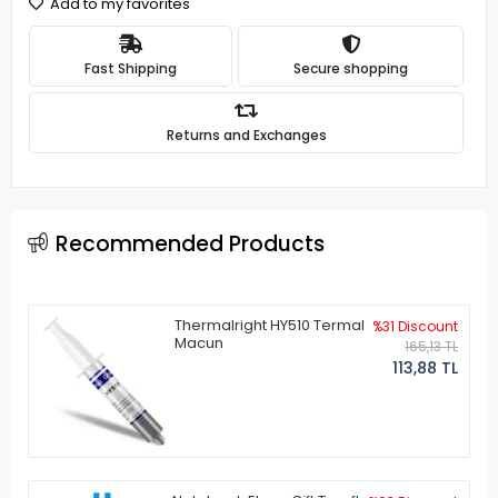
Add to my favorites
Fast Shipping
Secure shopping
Returns and Exchanges
Recommended Products
Thermalright HY510 Termal
%31 Discount
Macun
165,13 TL
113,88 TL