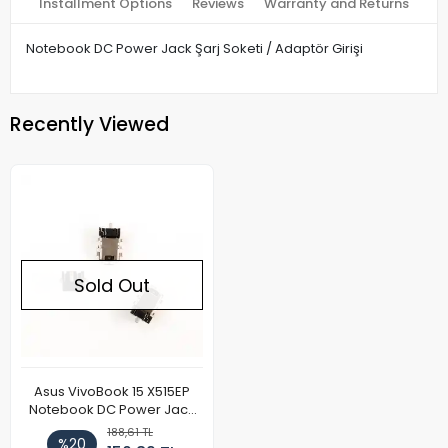
Installment Options
Reviews
Warranty and Returns
Notebook DC Power Jack Şarj Soketi / Adaptör Girişi
Recently Viewed
Sold Out
Asus VivoBook 15 X515EP
Notebook DC Power Jack
Soketi
188,61 TL
%20