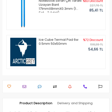
Notebook Ekran Çift Taraflı
%63 Discount
Uzayan Bant
227,76 TL
171mmX8mmX0.3mm (1
85,41 TL
Set - 2 Adet)
Ice Cube Termal Pad 6w
%72 Discount
0.5mm 50x50mm
198,38 TL
54,66 TL
Product Description
Delivery and Shipping