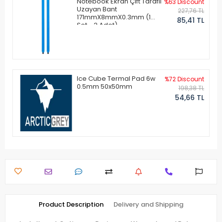
Notebook Ekran Çift Taraflı
%63 Discount
Uzayan Bant
227,76 TL
171mmX8mmX0.3mm (1
85,41 TL
Set - 2 Adet)
Ice Cube Termal Pad 6w
%72 Discount
0.5mm 50x50mm
198,38 TL
54,66 TL
Product Description
Delivery and Shipping