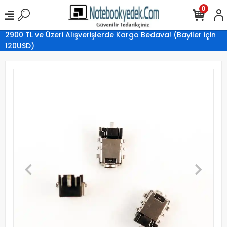
0
2900 TL ve Üzeri Alışverişlerde Kargo Bedava! (Bayiler için
120USD)