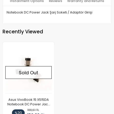
Installment Options
Reviews
Warranty and Returns
Notebook DC Power Jack Şarj Soketi / Adaptör Girişi
Recently Viewed
Sold Out
Asus VivoBook 15 X515DA
Notebook DC Power Jack
Soketi
188,61 TL
%20