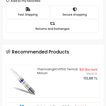
Add to my favorites
Fast Shipping
Secure shopping
Returns and Exchanges
Recommended Products
Thermalright HY510 Termal
%31 Discount
Macun
165,13 TL
113,88 TL