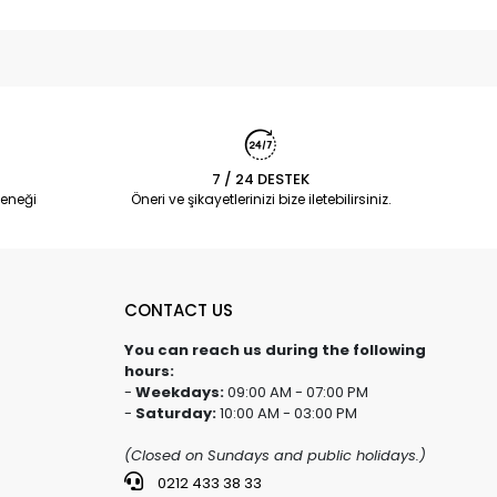
7 / 24 DESTEK
eneği
Öneri ve şikayetlerinizi bize iletebilirsiniz.
CONTACT US
You can reach us during the following
hours:
-
Weekdays:
09:00 AM - 07:00 PM
-
Saturday:
10:00 AM - 03:00 PM
(Closed on Sundays and public holidays.)
0212 433 38 33