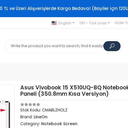
0 TL ve Üzeri Alışverişlerde Kargo Bedava! (Bayiler için 120
English
TRY - Türk Lirası
Order T
Asus Vivobook 15 X510UQ-BQ Notebook
Paneli (350.8mm Kısa Versiyon)
Stok Kodu: CMABLZHOLZ
Brand:
LineOn
Category:
Notebook Screen