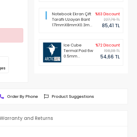
Notebook Ekran Çift
%63 Discount
Taraflı Uzayan Bant
227,76 TL
171mmX8mmX0.3mm
85,41 TL
(1 Set - 2 Adet)
Ice Cube
%72 Discount
Termal Pad 6w
198,38 TL
0.5mm
54,66 TL
50x50mm
ges
Order By Phone
Product Suggestions
Warranty and Returns