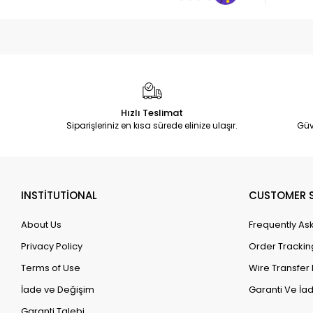
Hızlı Teslimat
Siparişleriniz en kısa sürede elinize ulaşır.
Güv
INSTİTUTİONAL
CUSTOMER S
About Us
Frequently As
Privacy Policy
Order Trackin
Terms of Use
Wire Transfer 
İade ve Değişim
Garanti Ve İad
Garanti Talebi