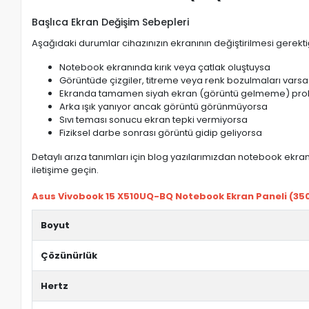
Başlıca Ekran Değişim Sebepleri
Aşağıdaki durumlar cihazınızın ekranının değiştirilmesi gerektiğ
Notebook ekranında kırık veya çatlak oluştuysa
Görüntüde çizgiler, titreme veya renk bozulmaları varsa
Ekranda tamamen siyah ekran (görüntü gelmeme) pro
Arka ışık yanıyor ancak görüntü görünmüyorsa
Sıvı teması sonucu ekran tepki vermiyorsa
Fiziksel darbe sonrası görüntü gidip geliyorsa
Detaylı arıza tanımları için blog yazılarımızdan notebook ekran 
iletişime geçin.
Asus Vivobook 15 X510UQ-BQ Notebook Ekran Paneli (350.
Boyut
Çözünürlük
Hertz