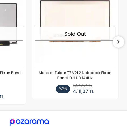
Sold Out
Ekran Paneli
Monster Tulpar T7 V21.2 Notebook Ekran
Paneli Full HD 144Hz
5.549,94 TL
%26
4.111,07 TL
TL