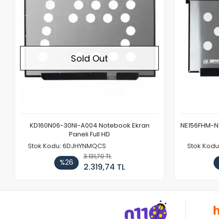
Sold Out
KD160N06-30NI-A004 Notebook Ekran
NE156FHM-NX
Paneli Full HD
Stok Kodu: 6DJHYNMQCS
Stok Kodu
3.131,70 TL
%26
2.319,74 TL