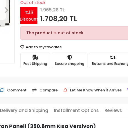
Out of stock
1.965,28 TL
%13
1.708,20 TL
Discount
The product is out of stock.
Add to my favorites
Fast Shipping
Secure shopping
Returns and Exchan
Comment
Compare
Let Me Know When İt Arrives
Delivery and Shipping
Installment Options
Reviews
an Paneli (350.8mm Kısa Versiyon)