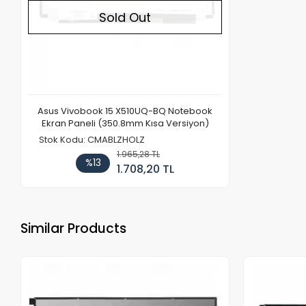
Sold Out
Asus Vivobook 15 X510UQ-BQ Notebook
Ekran Paneli (350.8mm Kısa Versiyon)
Stok Kodu: CMABLZHOLZ
1.965,28 TL
%13
1.708,20 TL
Similar Products
Out of stock