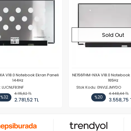
Sold Out
A V18.0 Notebook Ekran Paneli
NE156FHM-NXA V18.0 Notebook 
144Hz
165Hz
: LUCNLF83NF
Stok Kodu: 0NVLEJMYDO
4.115,62 TL
4.448,44 TL
%32
%20
2.781,52 TL
3.558,75 