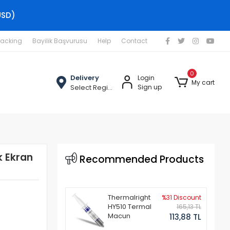
USD)
racking
Bayilik Başvurusu
Help
Contact
0
Delivery
Login
My cart
Select Region
Sign up
 Ekran
Recommended Products
Thermalright
%31 Discount
HY510 Termal
165,13 TL
Macun
113,88 TL