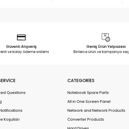
Güvenli Alışveriş
Geniş Ürün Yelpazesi
enli ve kolay ödeme sistemi
Binlerce ürün ve kampanya seç
ERVİCE
CATEGORİES
ked Questions
Notebook Spare Parts
g
All in One Screen Panel
Notifications
Network and Network Products
e Koşulları
Converter Products
Hard Drives