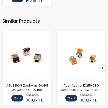
152,00 TL
Similar Products
ASUS ROG Zephyrus GA401
Acer Aspire EX215-53G
G14 GA401QE GA401Q
Notebook DC Power Jack
GA402 GA402R GA402RK
Soket
386,46 TL
386,46 TL
%20
%20
HQ058T GA503QR GA503QS
309,17 TL
309,17 TL
GA503QM GA503QE GX650
Notebook DC Power Jack