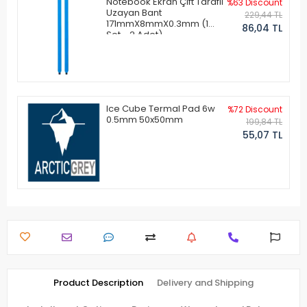
Notebook Ekran Çift Taraflı
%63 Discount
Uzayan Bant
229,44 TL
171mmX8mmX0.3mm (1
86,04 TL
Set - 2 Adet)
Ice Cube Termal Pad 6w
%72 Discount
0.5mm 50x50mm
199,84 TL
55,07 TL
Product Description
Delivery and Shipping