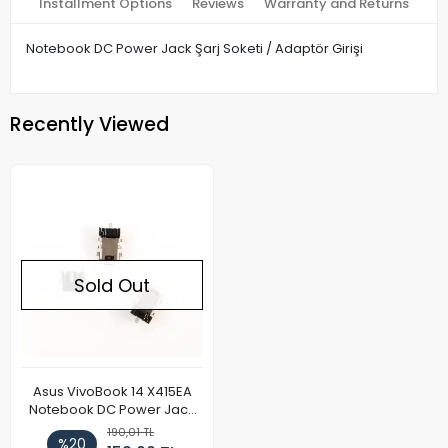
Installment Options
Reviews
Warranty and Returns
Notebook DC Power Jack Şarj Soketi / Adaptör Girişi
Recently Viewed
Sold Out
Asus VivoBook 14 X415EA
Notebook DC Power Jack
Soketi
190,01 TL
%20