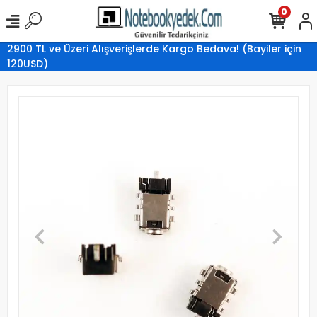
0
2900 TL ve Üzeri Alışverişlerde Kargo Bedava! (Bayiler için
120USD)