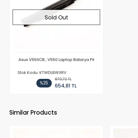
Sold Out
Asus V550CB , V550 Laptop Batarya Pil
Stok Kodu: KTWDLBWXRV
870,72 TL
%25
654,81 TL
Similar Products