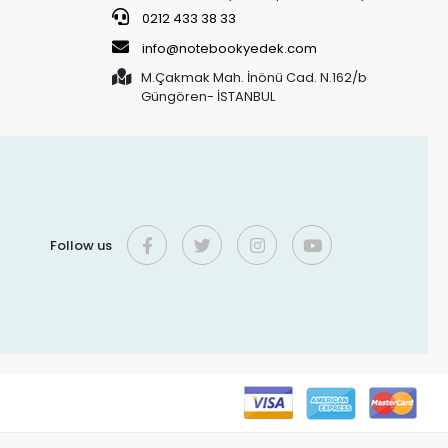
0212 433 38 33
info@notebookyedek.com
M.Çakmak Mah. İnönü Cad. N.162/b
Güngören- İSTANBUL
Follow us