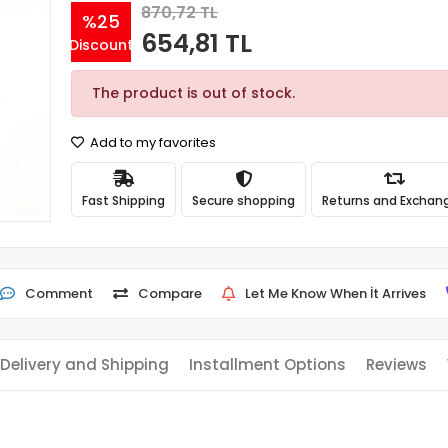
870,72 TL
%25
654,81 TL
Discount
The product is out of stock.
Add to my favorites
Fast Shipping
Secure shopping
Returns and Exchan
Comment
Compare
Let Me Know When İt Arrives
Delivery and Shipping
Installment Options
Reviews