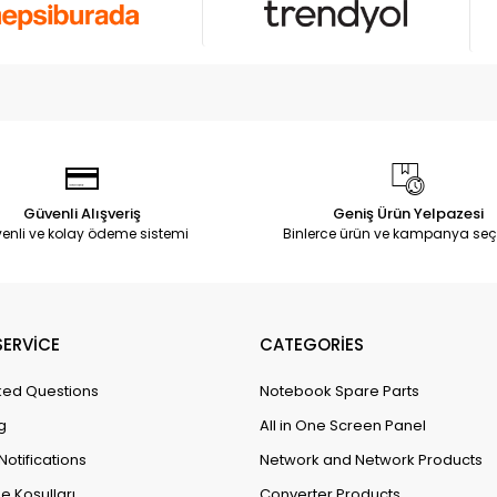
Güvenli Alışveriş
Geniş Ürün Yelpazesi
enli ve kolay ödeme sistemi
Binlerce ürün ve kampanya seç
ERVİCE
CATEGORİES
ked Questions
Notebook Spare Parts
g
All in One Screen Panel
Notifications
Network and Network Products
e Koşulları
Converter Products