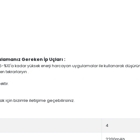
lamanız Gereken İp Uçları :
yi %5-%10'a kadar yüksek enerji harcayan uygulamalar ile kullanarak düşürü
n tekrarlaryın .
ktir.
 için bizimle iletişime geçebilirsiniz.
4
2200mAh