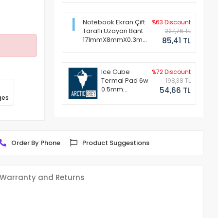
Notebook Ekran Çift
%63 Discount
Taraflı Uzayan Bant
227,76 TL
171mmX8mmX0.3mm
85,41 TL
(1 Set - 2 Adet)
Ice Cube
%72 Discount
Termal Pad 6w
198,38 TL
0.5mm
54,66 TL
ges
50x50mm
Order By Phone
Product Suggestions
Warranty and Returns