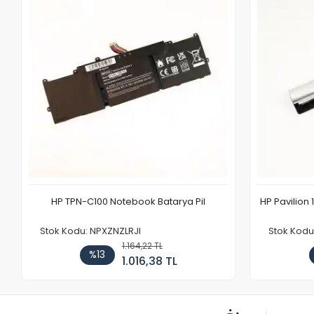
HP TPN-C100 Notebook Batarya Pil
HP Pavilion 
Stok Kodu: NPXZNZLRJI
Stok Kod
1.164,22 TL
%13
1.016,38 TL