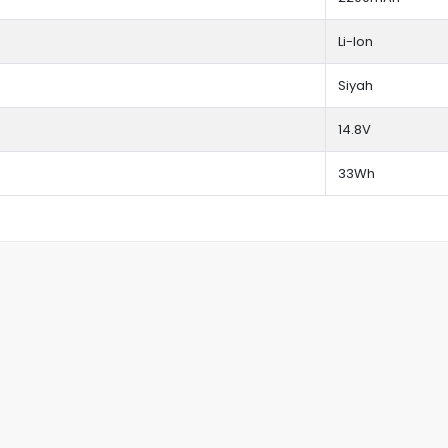
Li-Ion
Siyah
14.8V
33Wh