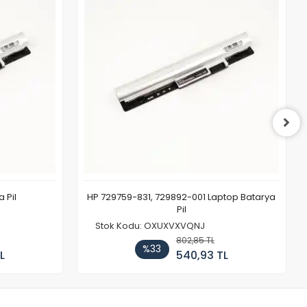
 Pil
HP 729759-831, 729892-001 Laptop Batarya
Pil
Stok Kodu: OXUXVXVQNJ
802,85 TL
%33
L
540,93 TL