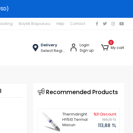
USD)
racking
Bayilik Başvurusu
Help
Contact
0
Delivery
Login
My cart
Select Region
Sign up
l
Recommended Products
Thermalright
%31 Discount
HY510 Termal
165,13 TL
Macun
113,88 TL