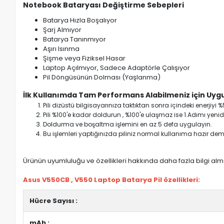
Notebook Bataryası Değiştirme Sebepleri
Batarya Hızla Boşalıyor
Şarj Almıyor
Batarya Tanınmıyor
Aşırı Isınma
Şişme veya Fiziksel Hasar
Laptop Açılmıyor, Sadece Adaptörle Çalışıyor
Pil Döngüsünün Dolması (Yaşlanma)
İlk Kullanımda Tam Performans Alabilmeniz için Uygu
Pili dizüstü bilgisayarınıza taktıktan sonra içindeki enerji
Pili %100'e kadar doldurun , %100'e ulaşmaz ise 1.Adımı yenide
Doldurma ve boşaltma işlemini en az 5 defa uygulayın.
Bu işlemleri yaptığınızda piliniz normal kullanıma hazır deme
Ürünün uyumluluğu ve özellikleri hakkında daha fazla bilgi almak
Asus V550CB , V550 Laptop Batarya Pil özellikleri:
Hücre Sayısı :
mAh :