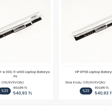
11-e 000, 11-e100 Laptop Batarya
HP KP06 Laptop Batarya
Pil
u: OXUXVXVQNJ
Stok Kodu: OXUXVXVQNJ
802,85 TL
802,85 TL
%33
%33
540,93 TL
540,93 T