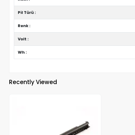
Pil Türü :
Renk :
Volt :
Wh :
Recently Viewed
Out of stock