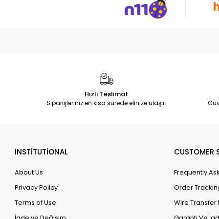
Hızlı Teslimat
Siparişleriniz en kısa sürede elinize ulaşır.
Güv
INSTİTUTİONAL
CUSTOMER S
About Us
Frequently As
Privacy Policy
Order Trackin
Terms of Use
Wire Transfer 
İade ve Değişim
Garanti Ve İad