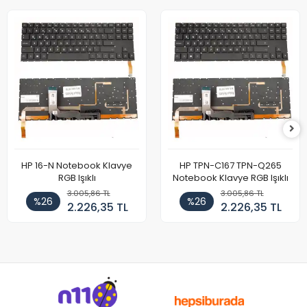
HP 16-N Notebook Klavye
HP TPN-C167 TPN-Q265
RGB Işıklı
Notebook Klavye RGB Işıklı
3.005,86 TL
3.005,86 TL
%26
%26
2.226,35 TL
2.226,35 TL