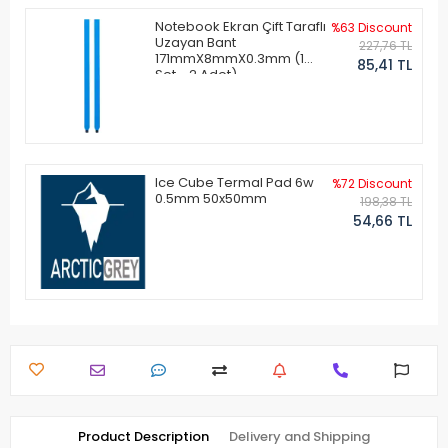
Notebook Ekran Çift Taraflı
%63 Discount
Uzayan Bant
227,76 TL
171mmX8mmX0.3mm (1
85,41 TL
Set - 2 Adet)
Ice Cube Termal Pad 6w
%72 Discount
0.5mm 50x50mm
198,38 TL
54,66 TL
Product Description
Delivery and Shipping