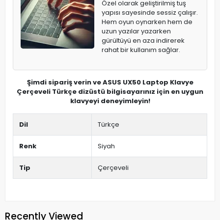
Özel olarak geliştirilmiş tuş
yapısı sayesinde sessiz çalışır.
Hem oyun oynarken hem de
uzun yazılar yazarken
gürültüyü en aza indirerek
rahat bir kullanım sağlar.
Şimdi sipariş verin ve ASUS UX50 Laptop Klavye
Çerçeveli Türkçe dizüstü bilgisayarınız için en uygun
klavyeyi deneyimleyin!
Dil
Türkçe
Renk
Siyah
Tip
Çerçeveli
Recently Viewed