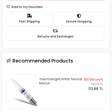
Add to my favorites
Fast Shipping
Secure shopping
Returns and Exchanges
Recommended Products
Thermalright HY510 Termal
%31 Discount
Macun
165,13 TL
113,88 TL