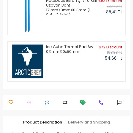
Notebook Ekran Çift Taraflı
%63 Discount
Uzayan Bant
227,76 TL
171mmX8mmX0.3mm (1
85,41 TL
Set - 2 Adet)
Ice Cube Termal Pad 6w
%72 Discount
0.5mm 50x50mm
198,38 TL
54,66 TL
Product Description
Delivery and Shipping