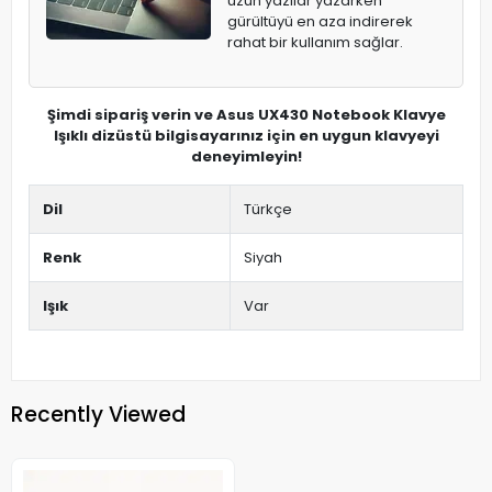
uzun yazılar yazarken
gürültüyü en aza indirerek
rahat bir kullanım sağlar.
Şimdi sipariş verin ve Asus UX430 Notebook Klavye
Işıklı dizüstü bilgisayarınız için en uygun klavyeyi
deneyimleyin!
Dil
Türkçe
Renk
Siyah
Işık
Var
Recently Viewed