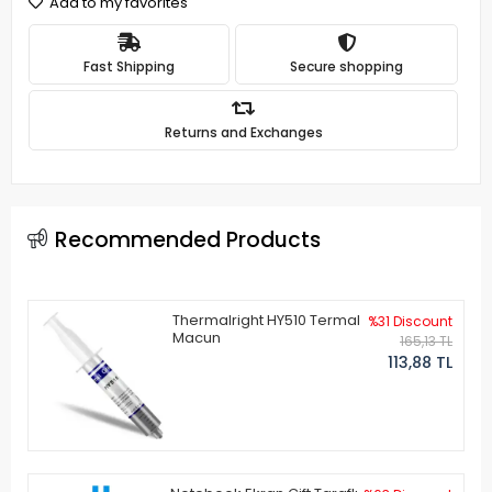
Add to my favorites
Fast Shipping
Secure shopping
Returns and Exchanges
Recommended Products
Thermalright HY510 Termal
%31 Discount
Macun
165,13 TL
113,88 TL