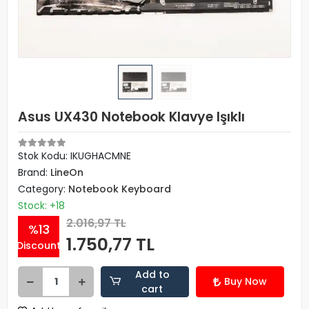
Asus UX430 Notebook Klavye Işıklı
Stok Kodu: IKUGHACMNE
Brand:
LineOn
Category:
Notebook Keyboard
Stock: +18
2.016,97 TL
%13
1.750,77 TL
Discount
Add to
Buy Now
cart