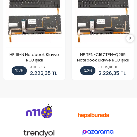
HP 16-N Notebook Klavye
HP TPN-C167 TPN-Q265
RGB Işıklı
Notebook Klavye RGB Işıklı
3.005,86 TL
3.005,86 TL
%26
%26
2.226,35 TL
2.226,35 TL