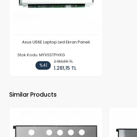
Asus U56E Laptop Led Ekran Paneli
Stok Kodu: MYXSSTPHXG
2.183,65 TL
%41
1.281,15 TL
Similar Products
Out of stock