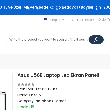
0 TL ve Üzeri Alışverişlerde Kargo Bedava! (Bayiler için 120
English
TRY - Türk Lirası
Order T
Asus U56E Laptop Led Ekran Paneli
Stok Kodu: MYXSSTPHXG
Brand:
LineOn
Category:
Notebook Screen
Stock: +18