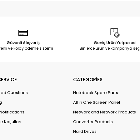
Güvenli Alışveriş
Geniş Ürün Yelpazesi
enli ve kolay ödeme sistemi
Binlerce ürün ve kampanya seç
ERVİCE
CATEGORİES
ked Questions
Notebook Spare Parts
g
All in One Screen Panel
Notifications
Network and Network Products
e Koşulları
Converter Products
Hard Drives