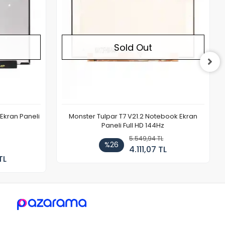
Sold Out
Ekran Paneli
Monster Tulpar T7 V21.2 Notebook Ekran
Paneli Full HD 144Hz
5.549,94 TL
%26
4.111,07 TL
TL