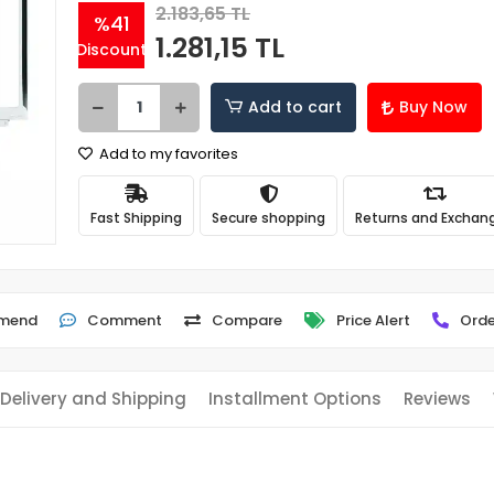
2.183,65 TL
%41
1.281,15 TL
Discount
Add to cart
Buy Now
Add to my favorites
Fast Shipping
Secure shopping
Returns and Exchan
mend
Comment
Compare
Price Alert
Orde
Delivery and Shipping
Installment Options
Reviews