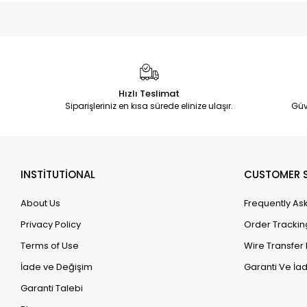
Hızlı Teslimat
Siparişleriniz en kısa sürede elinize ulaşır.
Güv
INSTİTUTİONAL
CUSTOMER S
About Us
Frequently As
Privacy Policy
Order Trackin
Terms of Use
Wire Transfer 
İade ve Değişim
Garanti Ve İad
Garanti Talebi