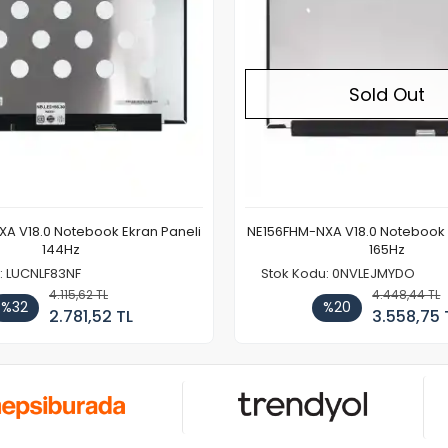
Sold Out
A V18.0 Notebook Ekran Paneli
NE156FHM-NXA V18.0 Notebook 
144Hz
165Hz
: LUCNLF83NF
Stok Kodu: 0NVLEJMYDO
4.115,62 TL
4.448,44 TL
%32
%20
2.781,52 TL
3.558,75 