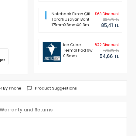
Notebook Ekran Çift
%63 Discount
Taraflı Uzayan Bant
227,76 TL
171mmX8mmX0.3mm
85,41 TL
(1 Set - 2 Adet)
Ice Cube
%72 Discount
Termal Pad 6w
198,38 TL
0.5mm
54,66 TL
ges
50x50mm
r By Phone
Product Suggestions
Warranty and Returns