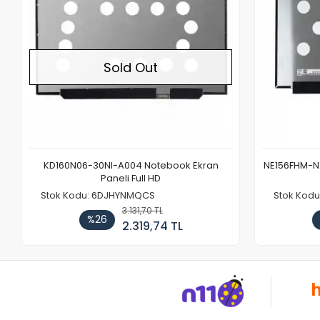
Sold Out
KD160N06-30NI-A004 Notebook Ekran
NE156FHM-NX
Paneli Full HD
Stok Kodu: 6DJHYNMQCS
Stok Kodu
3.131,70 TL
%26
2.319,74 TL