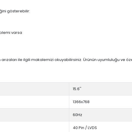
ini gösterebilir:
blemi varsa
arızaları ile ilgili makalemizi okuyabilirsiniz. Ürünün uyumluluğu ve ö
15.6''
1366x768
60Hz
40 Pin / LVDS