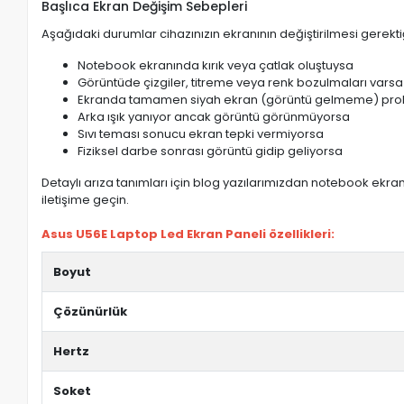
Başlıca Ekran Değişim Sebepleri
Aşağıdaki durumlar cihazınızın ekranının değiştirilmesi gerektiğ
Notebook ekranında kırık veya çatlak oluştuysa
Görüntüde çizgiler, titreme veya renk bozulmaları varsa
Ekranda tamamen siyah ekran (görüntü gelmeme) pro
Arka ışık yanıyor ancak görüntü görünmüyorsa
Sıvı teması sonucu ekran tepki vermiyorsa
Fiziksel darbe sonrası görüntü gidip geliyorsa
Detaylı arıza tanımları için blog yazılarımızdan notebook ekran 
iletişime geçin.
Asus U56E Laptop Led Ekran Paneli özellikleri:
Boyut
Çözünürlük
Hertz
Soket