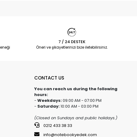
7 / 24 DESTEK
eneği
Öneri ve şikayetlerinizi bize iletebilirsiniz.
CONTACT US
You can reach us during the following
hours:
-
Weekdays:
09:00 AM - 07:00 PM
-
Saturday:
10:00 AM - 03:00 PM
(Closed on Sundays and public holidays.)
0212 433 38 33
info@notebookyedek.com