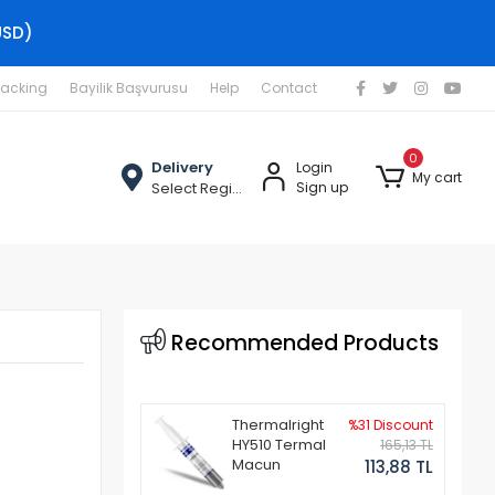
USD)
racking
Bayilik Başvurusu
Help
Contact
0
Delivery
Login
My cart
Select Region
Sign up
Recommended Products
Thermalright
%31 Discount
HY510 Termal
165,13 TL
Macun
113,88 TL