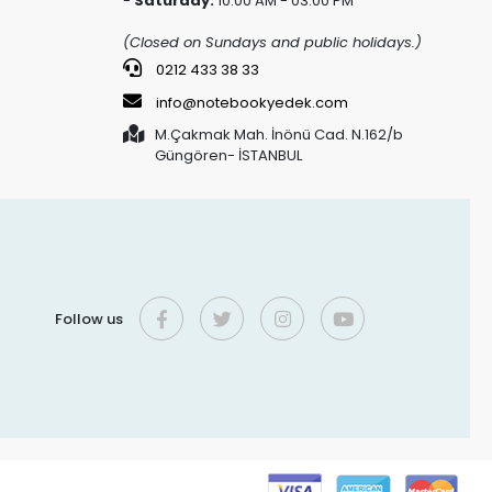
-
Saturday:
10:00 AM - 03:00 PM
(Closed on Sundays and public holidays.)
0212 433 38 33
info@notebookyedek.com
M.Çakmak Mah. İnönü Cad. N.162/b
Güngören- İSTANBUL
Follow us