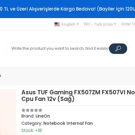
0 TL ve Üzeri Alışverişlerde Kargo Bedava! (Bayiler için 120
English
TRY - Türk Lirası
Order T
n
Asus TUF Gaming FX507ZM FX507VI No
Cpu Fan 12v (Sağ)
Brand:
LineOn
Category:
Notebook Internal Fan
Stock: +18