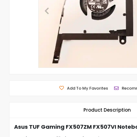
Add To My Favorites
Recom
Product Description
Asus TUF Gaming FX507ZM FX507VI Notebo