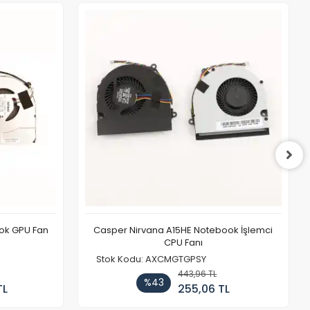
ook GPU Fan
Casper Nirvana A15HE Notebook İşlemci
CPU Fanı
Stok Kodu: AXCMGTGPSY
443,96 TL
%43
TL
255,06 TL