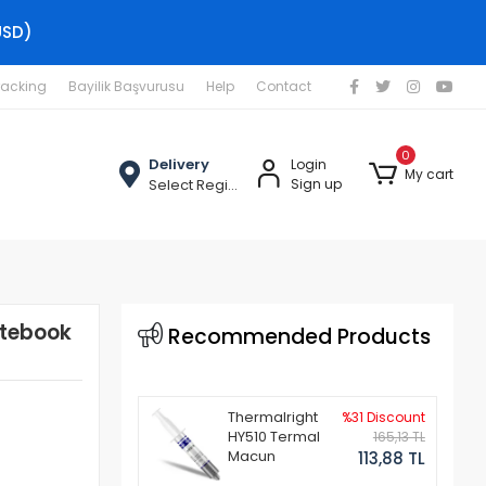
USD)
racking
Bayilik Başvurusu
Help
Contact
0
Delivery
Login
My cart
Select Region
Sign up
tebook
Recommended Products
Thermalright
%31 Discount
HY510 Termal
165,13 TL
Macun
113,88 TL