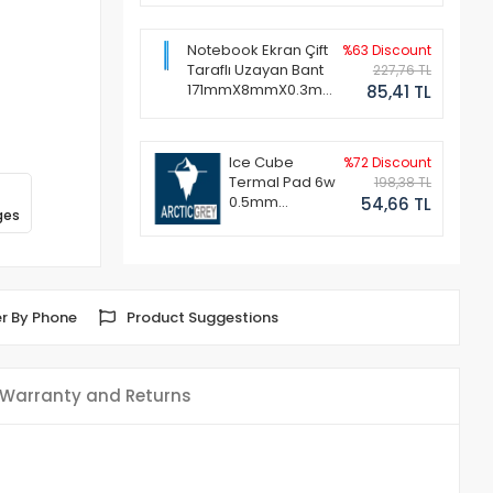
Notebook Ekran Çift
%63 Discount
Taraflı Uzayan Bant
227,76 TL
171mmX8mmX0.3mm
85,41 TL
(1 Set - 2 Adet)
Ice Cube
%72 Discount
Termal Pad 6w
198,38 TL
0.5mm
54,66 TL
ges
50x50mm
r By Phone
Product Suggestions
Warranty and Returns