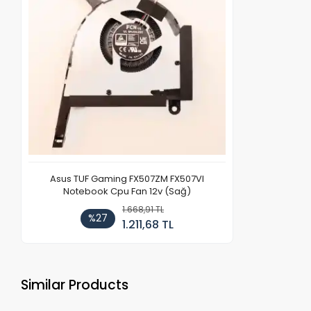
Asus TUF Gaming FX507ZM FX507VI
Notebook Cpu Fan 12v (Sağ)
1.668,91 TL
%27
1.211,68 TL
Similar Products