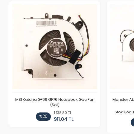
MSI Katana GF66 GF76 Notebook Gpu Fan
Monster Ab
(Sol)
Stok Kodu
1.138,80 TL
%20
911,04 TL