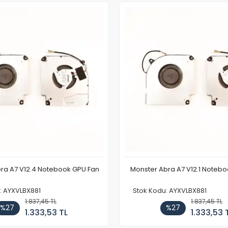
ra A7 V12.4 Notebook GPU Fan
Monster Abra A7 V12.1 Noteb
: AYXVLBX881
Stok Kodu: AYXVLBX881
1.837,45 TL
1.837,45 TL
%27
%27
1.333,53 TL
1.333,53 