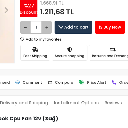
1.668,91 TL
%27
1.211,68 TL
Discount
Add to cart
Buy Now
Add to my favorites
Fast Shipping
Secure shopping
Returns and Exchan
mend
Comment
Compare
Price Alert
Orde
Delivery and Shipping
Installment Options
Reviews
ok Cpu Fan 12v (Sağ)