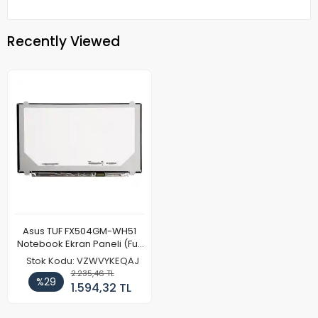
Recently Viewed
Asus TUF FX504GM-WH51
Notebook Ekran Paneli (Full
HD)
Stok Kodu: VZWVYKEQAJ
2.235,46 TL
%29
1.594,32 TL