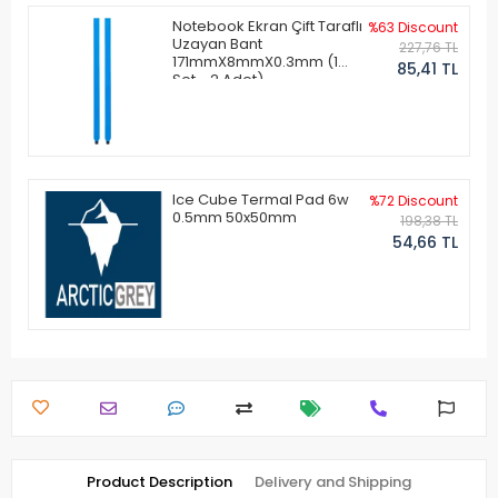
Notebook Ekran Çift Taraflı
%63 Discount
Uzayan Bant
227,76 TL
171mmX8mmX0.3mm (1
85,41 TL
Set - 2 Adet)
Ice Cube Termal Pad 6w
%72 Discount
0.5mm 50x50mm
198,38 TL
54,66 TL
Product Description
Delivery and Shipping