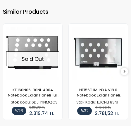
Similar Products
Sold Out
KD160N06-30NI-A004
NE156FHM-NXA V18.0
Notebook Ekran Paneli Full
Notebook Ekran Paneli
HD
144Hz
Stok Kodu: 6DJHYNMQCS
Stok Kodu: LUCNLF83NF
3.131,70 TL
4.115,62 TL
%26
%32
2.319,74 TL
2.781,52 TL