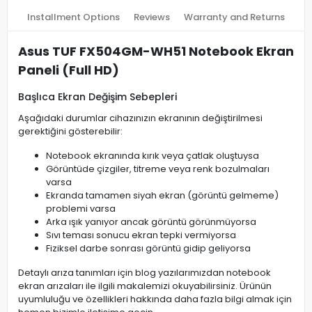
Installment Options
Reviews
Warranty and Returns
Asus TUF FX504GM-WH51 Notebook Ekran
Paneli (Full HD)
Başlıca Ekran Değişim Sebepleri
Aşağıdaki durumlar cihazınızın ekranının değiştirilmesi
gerektiğini gösterebilir:
Notebook ekranında kırık veya çatlak oluştuysa
Görüntüde çizgiler, titreme veya renk bozulmaları
varsa
Ekranda tamamen siyah ekran (görüntü gelmeme)
problemi varsa
Arka ışık yanıyor ancak görüntü görünmüyorsa
Sıvı teması sonucu ekran tepki vermiyorsa
Fiziksel darbe sonrası görüntü gidip geliyorsa
Detaylı arıza tanımları için blog yazılarımızdan notebook
ekran arızaları ile ilgili makalemizi okuyabilirsiniz. Ürünün
uyumluluğu ve özellikleri hakkında daha fazla bilgi almak için