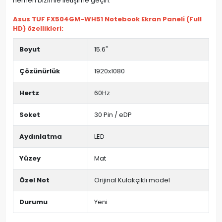
hemen bizimle iletişime geçin.
Asus TUF FX504GM-WH51 Notebook Ekran Paneli (Full
HD) özellikleri:
Boyut
15.6''
Çözünürlük
1920x1080
Hertz
60Hz
Soket
30 Pin / eDP
Aydınlatma
LED
Yüzey
Mat
Özel Not
Orijinal Kulakçıklı model
Durumu
Yeni