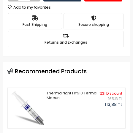
Add to my favorites
Fast Shipping
Secure shopping
Returns and Exchanges
Recommended Products
Thermalright HY510 Termal
%31 Discount
Macun
165,13 TL
113,88 TL