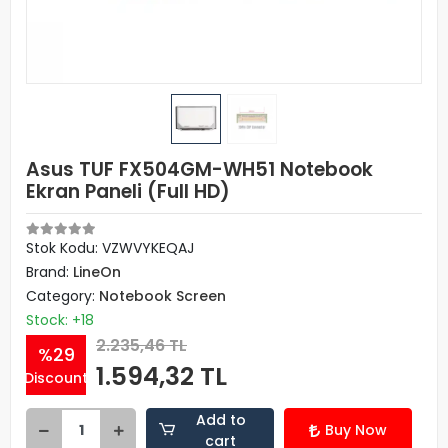
Asus TUF FX504GM-WH51 Notebook
Ekran Paneli (Full HD)
Stok Kodu: VZWVYKEQAJ
Brand:
LineOn
Category:
Notebook Screen
Stock: +18
2.235,46 TL
%29
1.594,32 TL
Discount
Add to
Buy Now
cart