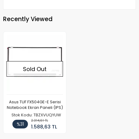
Recently Viewed
Sold Out
Asus TUF FX504GE-E Serisi
Notebook Ekran Paneli (IPS)
Stok Kodu: TBZXVUQYUW
2.314,61 TL
%31
1.588,63 TL