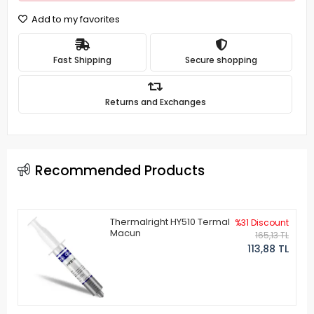
Add to my favorites
Fast Shipping
Secure shopping
Returns and Exchanges
Recommended Products
Thermalright HY510 Termal
%31 Discount
Macun
165,13 TL
113,88 TL