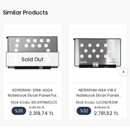
Similar Products
Sold Out
KD160N06-30NI-A004
NE156FHM-NXA V18.0
Notebook Ekran Paneli Full
Notebook Ekran Paneli
HD
144Hz
Stok Kodu: 6DJHYNMQCS
Stok Kodu: LUCNLF83NF
3.131,70 TL
4.115,62 TL
%26
%32
2.319,74 TL
2.781,52 TL