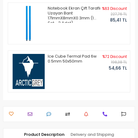
Notebook Ekran Çift Taraflı
%63 Discount
Uzayan Bant
227,76 TL
171mmX8mmX0.3mm (1
85,41 TL
Set - 2 Adet)
Ice Cube Termal Pad 6w
%72 Discount
0.5mm 50x50mm
198,38 TL
54,66 TL
Product Description
Delivery and Shipping