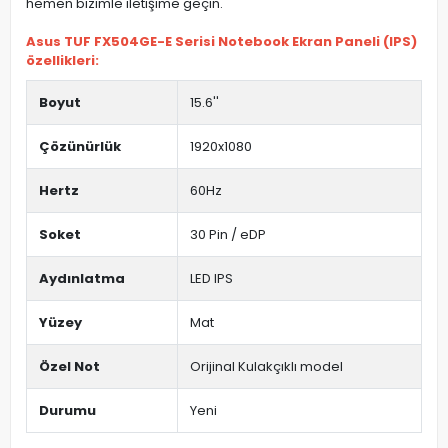
hemen bizimle iletişime geçin.
Asus TUF FX504GE-E Serisi Notebook Ekran Paneli (IPS)
özellikleri:
Boyut
15.6''
Çözünürlük
1920x1080
Hertz
60Hz
Soket
30 Pin / eDP
Aydınlatma
LED IPS
Yüzey
Mat
Özel Not
Orijinal Kulakçıklı model
Durumu
Yeni