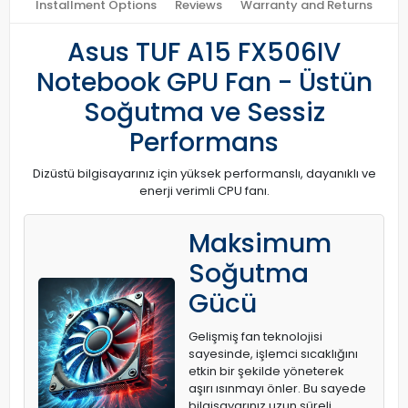
Installment Options
Reviews
Warranty and Returns
Asus TUF A15 FX506IV
Notebook GPU Fan - Üstün
Soğutma ve Sessiz
Performans
Dizüstü bilgisayarınız için yüksek performanslı, dayanıklı ve
enerji verimli CPU fanı.
Maksimum
Soğutma
Gücü
Gelişmiş fan teknolojisi
sayesinde, işlemci sıcaklığını
etkin bir şekilde yöneterek
aşırı ısınmayı önler. Bu sayede
bilgisayarınız uzun süreli