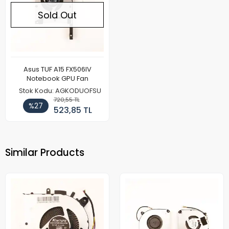
Sold Out
Asus TUF A15 FX506IV
Notebook GPU Fan
Stok Kodu: AGKODUOFSU
720,55 TL
%27
523,85 TL
Similar Products