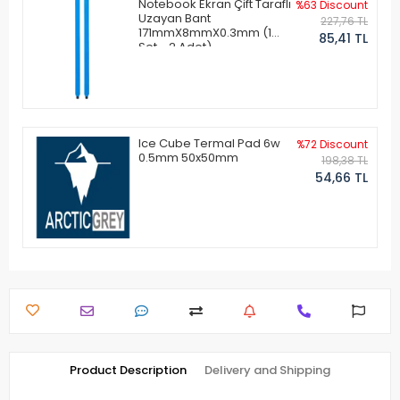
Notebook Ekran Çift Taraflı
%63 Discount
Uzayan Bant
227,76 TL
171mmX8mmX0.3mm (1
85,41 TL
Set - 2 Adet)
Ice Cube Termal Pad 6w
%72 Discount
0.5mm 50x50mm
198,38 TL
54,66 TL
Product Description
Delivery and Shipping