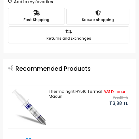
Add to my favorites
Fast Shipping
Secure shopping
Returns and Exchanges
Recommended Products
Thermalright HY510 Termal
%31 Discount
Macun
165,13 TL
113,88 TL