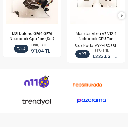
MSI Katana GF66 GF76
Monster Abra A7 V12.4
Notebook Gpu Fan (Sol)
Notebook GPU Fan
1.138,80 TL
Stok Kodu: AYXVLBX881
%20
911,04 TL
1.837,45 TL
%27
1.333,53 TL