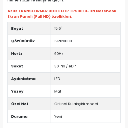
hemen bizimle iletişime geçin.
Asus TRANSFORMER BOOK FLIP TP500LB-DN Notebook
Ekran Paneli (Full HD) özellikleri:
Boyut
15.6''
Çözünürlük
1920x1080
Hertz
60Hz
Soket
30 Pin / eDP
Aydınlatma
LED
Yüzey
Mat
Özel Not
Orijinal Kulakçıklı model
Durumu
Yeni