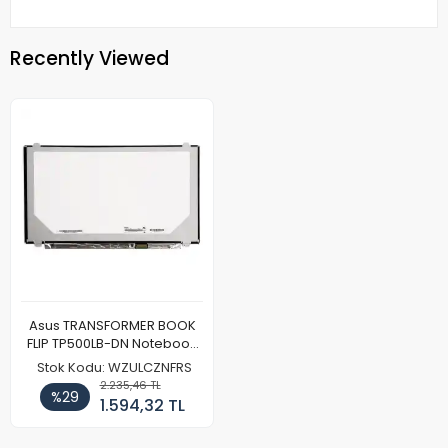
Recently Viewed
Asus TRANSFORMER BOOK
FLIP TP500LB-DN Notebook
Ekran Paneli (Full HD)
Stok Kodu: WZULCZNFRS
2.235,46 TL
%29
1.594,32 TL