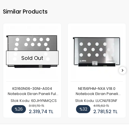
Similar Products
Sold Out
KD160N06-30NI-A004
NE156FHM-NXA V18.0
Notebook Ekran Paneli Full
Notebook Ekran Paneli
HD
144Hz
Stok Kodu: 6DJHYNMQCS
Stok Kodu: LUCNLF83NF
3.131,70 TL
4.115,62 TL
%26
%32
2.319,74 TL
2.781,52 TL