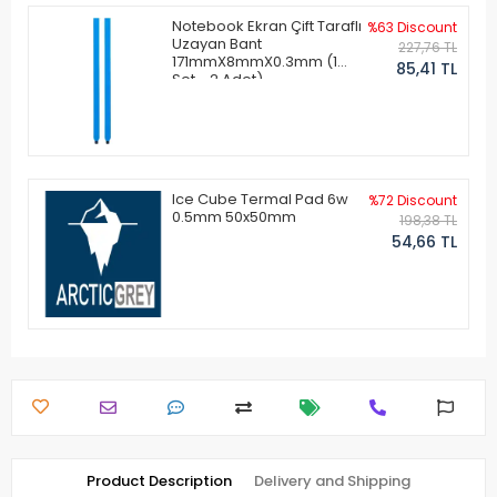
Notebook Ekran Çift Taraflı
%63 Discount
Uzayan Bant
227,76 TL
171mmX8mmX0.3mm (1
85,41 TL
Set - 2 Adet)
Ice Cube Termal Pad 6w
%72 Discount
0.5mm 50x50mm
198,38 TL
54,66 TL
Product Description
Delivery and Shipping