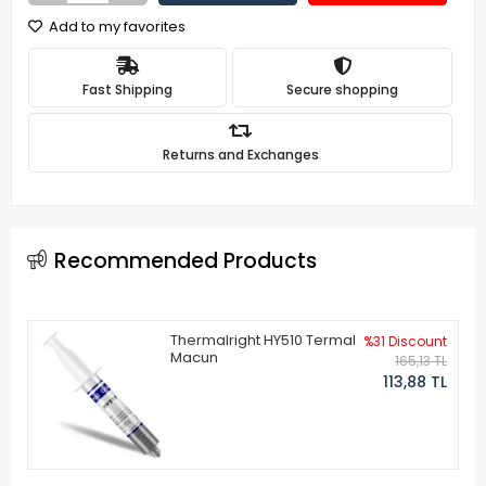
Add to my favorites
Fast Shipping
Secure shopping
Returns and Exchanges
Recommended Products
Thermalright HY510 Termal
%31 Discount
Macun
165,13 TL
113,88 TL