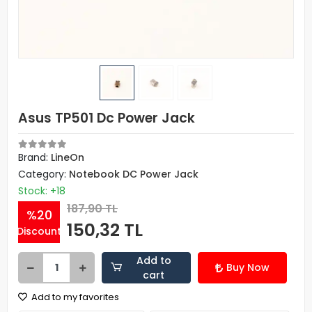
Asus TP501 Dc Power Jack
Brand:
LineOn
Category:
Notebook DC Power Jack
Stock: +18
187,90 TL
%20
150,32 TL
Discount
Add to
Buy Now
cart
Add to my favorites