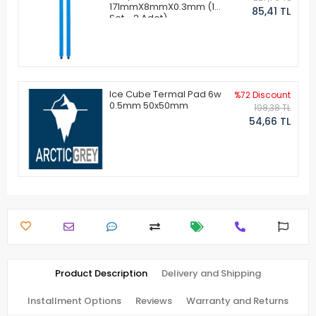
171mmX8mmX0.3mm (1
85,41 TL
Set - 2 Adet)
Ice Cube Termal Pad 6w
%72 Discount
0.5mm 50x50mm
198,38 TL
54,66 TL
Product Description
Delivery and Shipping
Installment Options
Reviews
Warranty and Returns