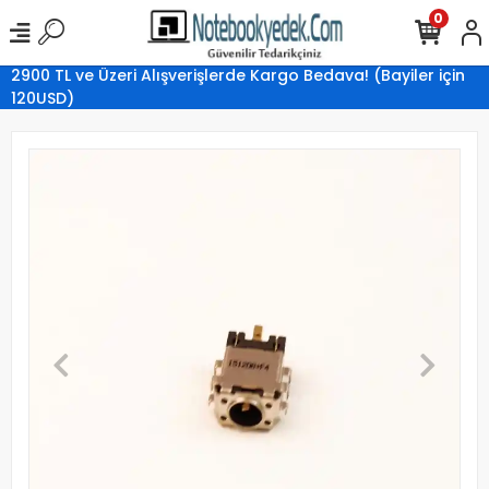
0
2900 TL ve Üzeri Alışverişlerde Kargo Bedava! (Bayiler için
120USD)