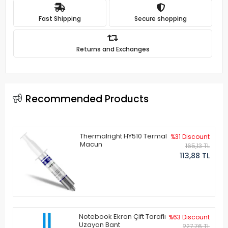
Fast Shipping
Secure shopping
Returns and Exchanges
Recommended Products
Thermalright HY510 Termal
%31 Discount
Macun
165,13 TL
113,88 TL
Notebook Ekran Çift Taraflı
%63 Discount
Uzayan Bant
227,76 TL