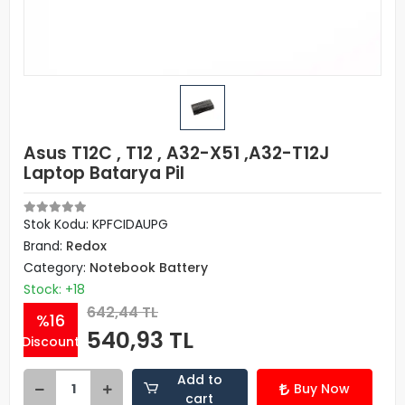
Asus T12C , T12 , A32-X51 ,A32-T12J
Laptop Batarya Pil
Stok Kodu: KPFCIDAUPG
Brand:
Redox
Category:
Notebook Battery
Stock: +18
642,44 TL
%16
540,93 TL
Discount
Add to
Buy Now
cart