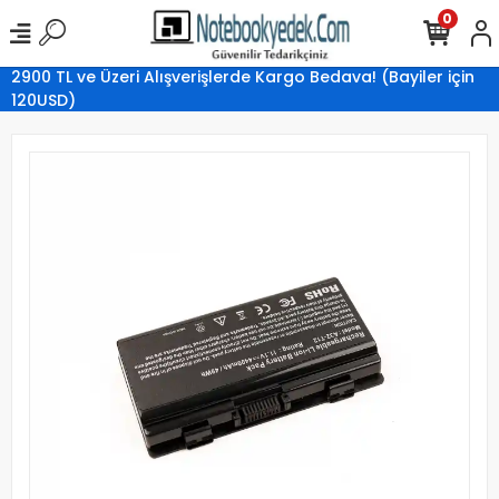
0
2900 TL ve Üzeri Alışverişlerde Kargo Bedava! (Bayiler için
120USD)