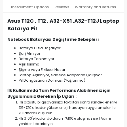
Installment Options
Reviews
Warranty and Returns
Asus T12C , T12 , A32-X51 ,A32-T12J Laptop
Batarya Pil
Notebook Bataryası Değiştirme Sebepleri
Batarya Hızla Boşalıyor
Şarj Almıyor
Batarya Tanınmıyor
Aşırı Isınma
Şişme veya Fiziksel Hasar
Laptop Açılmıyor, Sadece Adaptörle Çalışıyor
Pil Döngüsünün Dolması (Yaşlanma)
İlk Kullanımda Tam Performans Alabilmeniz için
Uygulamanız Gereken İp Uçları :
Pili dizüstü bilgisayarınıza taktıktan sonra içindeki enerjiyi
%5-%10'a kadar yüksek enerji harcayan uygulamalar ile
kullanarak düşürün.
Pili %100'e kadar doldurun , %100'e ulaşmaz ise 1.Adımı
yeniden tekrarlaryın .