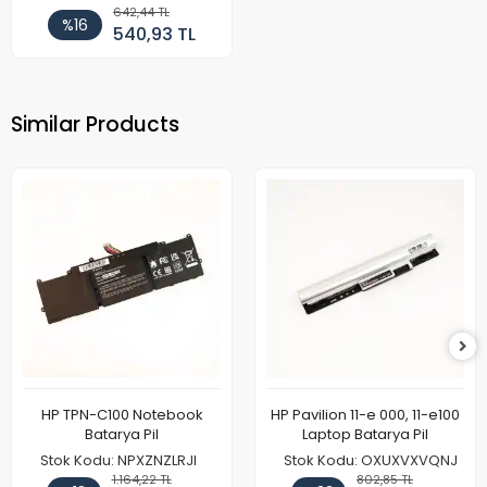
642,44 TL
%16
540,93 TL
Similar Products
HP TPN-C100 Notebook
HP Pavilion 11-e 000, 11-e100
Batarya Pil
Laptop Batarya Pil
Stok Kodu: NPXZNZLRJI
Stok Kodu: OXUXVXVQNJ
1.164,22 TL
802,85 TL