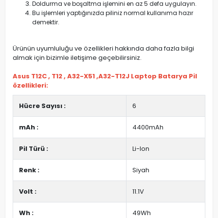
Doldurma ve boşaltma işlemini en az 5 defa uygulayın.
Bu işlemleri yaptığınızda piliniz normal kullanıma hazır
demektir.
Ürünün uyumluluğu ve özellikleri hakkında daha fazla bilgi
almak için bizimle iletişime geçebilirsiniz.
Asus T12C , T12 , A32-X51 ,A32-T12J Laptop Batarya Pil
özellikleri:
Hücre Sayısı :
6
mAh :
4400mAh
Pil Türü :
Li-Ion
Renk :
Siyah
Volt :
11.1V
Wh :
49Wh