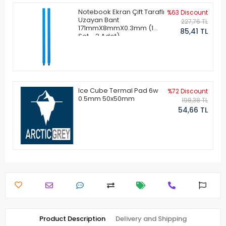
Notebook Ekran Çift Taraflı
%63 Discount
Uzayan Bant
227,76 TL
171mmX8mmX0.3mm (1
85,41 TL
Set - 2 Adet)
Ice Cube Termal Pad 6w
%72 Discount
0.5mm 50x50mm
198,38 TL
54,66 TL
Product Description
Delivery and Shipping