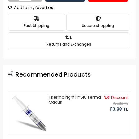
Add to my favorites
Fast Shipping
Secure shopping
Returns and Exchanges
Recommended Products
Thermalright HY510 Termal
%31 Discount
Macun
165,13 TL
113,88 TL