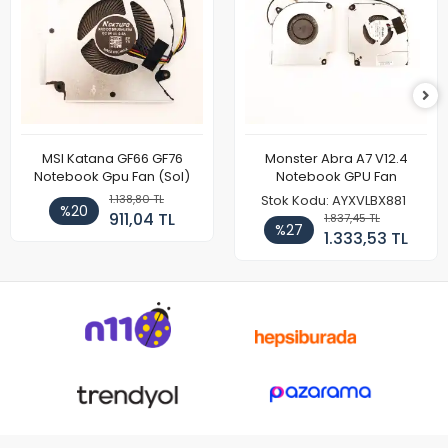
MSI Katana GF66 GF76
Monster Abra A7 V12.4
Notebook Gpu Fan (Sol)
Notebook GPU Fan
1.138,80 TL
Stok Kodu: AYXVLBX881
%20
911,04 TL
1.837,45 TL
%27
1.333,53 TL