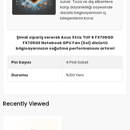
sunar. Toza ve dış etkenlere
karşı dayanıklılığı sayesinde
dizüstü bilgisayarınızın iç
bileşenlerini korur.
Şimdi sipariş vererek Asus Strix TUF 6 FX705GD
FX705GE Notebook GPU Fan (Sol) dizüstü
bilgisayarınızın soğutma performansını artırın!
Pin Sayısı
4 Pinli Soket
Durumu
%100 Yeni
Recently Viewed