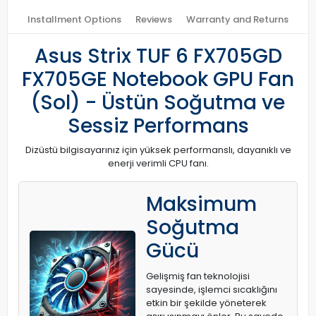
Installment Options
Reviews
Warranty and Returns
Asus Strix TUF 6 FX705GD
FX705GE Notebook GPU Fan
(Sol) - Üstün Soğutma ve
Sessiz Performans
Dizüstü bilgisayarınız için yüksek performanslı, dayanıklı ve
enerji verimli CPU fanı.
Maksimum
Soğutma
Gücü
Gelişmiş fan teknolojisi
sayesinde, işlemci sıcaklığını
etkin bir şekilde yöneterek