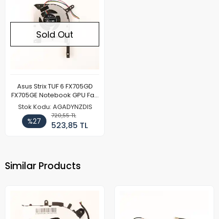
Sold Out
Asus Strix TUF 6 FX705GD
FX705GE Notebook GPU Fan
(Sol)
Stok Kodu: AGADYNZDIS
720,55 TL
%27
523,85 TL
Similar Products