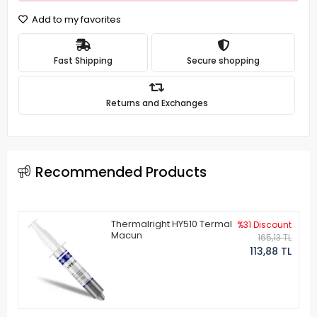
Add to my favorites
Fast Shipping
Secure shopping
Returns and Exchanges
Recommended Products
Thermalright HY510 Termal
%31 Discount
Macun
165,13 TL
113,88 TL