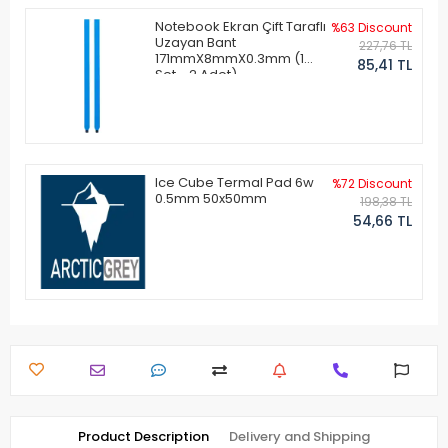
Notebook Ekran Çift Taraflı
%63 Discount
Uzayan Bant
227,76 TL
171mmX8mmX0.3mm (1
85,41 TL
Set - 2 Adet)
Ice Cube Termal Pad 6w
%72 Discount
0.5mm 50x50mm
198,38 TL
54,66 TL
Product Description
Delivery and Shipping