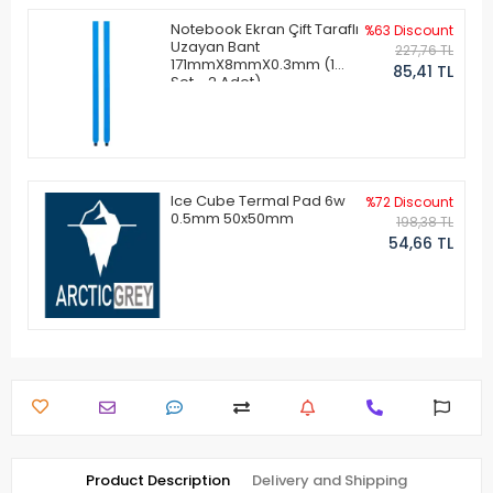
Notebook Ekran Çift Taraflı
%63 Discount
Uzayan Bant
227,76 TL
171mmX8mmX0.3mm (1
85,41 TL
Set - 2 Adet)
Ice Cube Termal Pad 6w
%72 Discount
0.5mm 50x50mm
198,38 TL
54,66 TL
Product Description
Delivery and Shipping