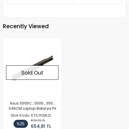
Recently Viewed
Sold Out
Asus S505C , S505 , S50 ,
S46CM Laptop Batarya Pil
Stok Kodu: KTSJYLMLZI
870,72 TL
%25
654,81 TL