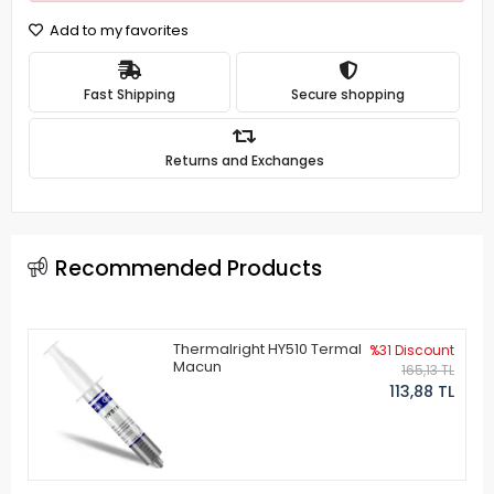
Add to my favorites
Fast Shipping
Secure shopping
Returns and Exchanges
Recommended Products
Thermalright HY510 Termal
%31 Discount
Macun
165,13 TL
113,88 TL