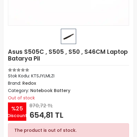
Asus S505C , S505 , S50 , S46CM Laptop
Batarya Pil
Stok Kodu: KTSJYLMLZI
Brand:
Redox
Category:
Notebook Battery
Out of stock
870,72 TL
%25
654,81 TL
Discount
The product is out of stock.