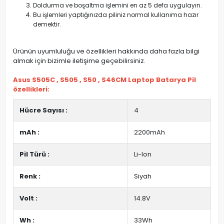
Doldurma ve boşaltma işlemini en az 5 defa uygulayın.
Bu işlemleri yaptığınızda piliniz normal kullanıma hazır
demektir.
Ürünün uyumluluğu ve özellikleri hakkında daha fazla bilgi
almak için bizimle iletişime geçebilirsiniz.
Asus S505C , S505 , S50 , S46CM Laptop Batarya Pil
özellikleri:
Hücre Sayısı :
4
mAh :
2200mAh
Pil Türü :
Li-Ion
Renk :
Siyah
Volt :
14.8V
Wh :
33Wh