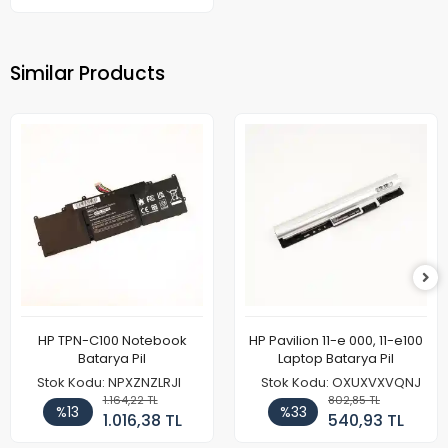
Similar Products
HP TPN-C100 Notebook
HP Pavilion 11-e 000, 11-e100
Batarya Pil
Laptop Batarya Pil
Stok Kodu: NPXZNZLRJI
Stok Kodu: OXUXVXVQNJ
1.164,22 TL
802,85 TL
%13
%33
1.016,38 TL
540,93 TL