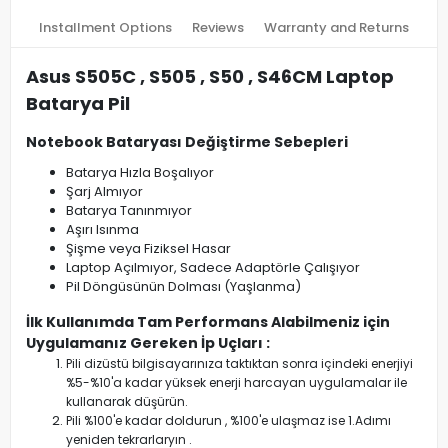
Installment Options
Reviews
Warranty and Returns
Asus S505C , S505 , S50 , S46CM Laptop
Batarya Pil
Notebook Bataryası Değiştirme Sebepleri
Batarya Hızla Boşalıyor
Şarj Almıyor
Batarya Tanınmıyor
Aşırı Isınma
Şişme veya Fiziksel Hasar
Laptop Açılmıyor, Sadece Adaptörle Çalışıyor
Pil Döngüsünün Dolması (Yaşlanma)
İlk Kullanımda Tam Performans Alabilmeniz için
Uygulamanız Gereken İp Uçları :
Pili dizüstü bilgisayarınıza taktıktan sonra içindeki enerjiyi
%5-%10'a kadar yüksek enerji harcayan uygulamalar ile
kullanarak düşürün.
Pili %100'e kadar doldurun , %100'e ulaşmaz ise 1.Adımı
yeniden tekrarlaryın .