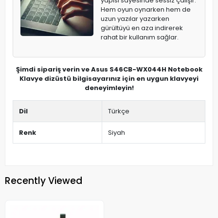
yapısı sayesinde sessiz çalışır.
Hem oyun oynarken hem de
uzun yazılar yazarken
gürültüyü en aza indirerek
rahat bir kullanım sağlar.
Şimdi sipariş verin ve Asus S46CB-WX044H Notebook
Klavye dizüstü bilgisayarınız için en uygun klavyeyi
deneyimleyin!
Dil
Türkçe
Renk
Siyah
Recently Viewed