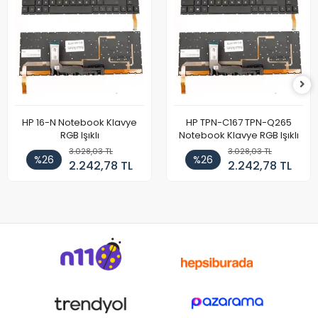
HP 16-N Notebook Klavye
HP TPN-C167 TPN-Q265
RGB Işıklı
Notebook Klavye RGB Işıklı
3.028,03 TL
3.028,03 TL
%26
%26
2.242,78 TL
2.242,78 TL