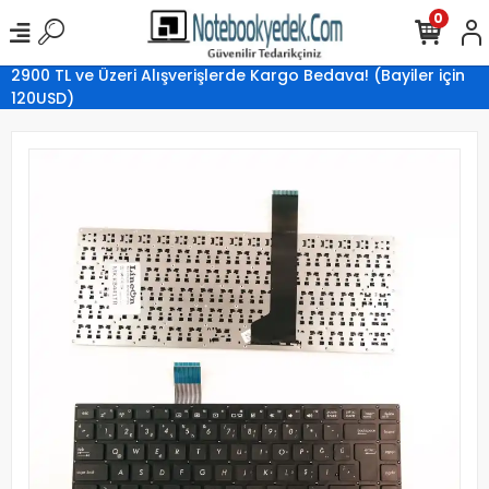
0
2900 TL ve Üzeri Alışverişlerde Kargo Bedava! (Bayiler için
120USD)