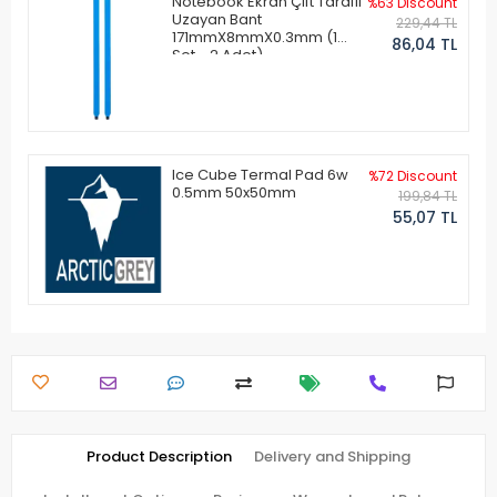
Notebook Ekran Çift Taraflı
%63 Discount
Uzayan Bant
229,44 TL
171mmX8mmX0.3mm (1
86,04 TL
Set - 2 Adet)
Ice Cube Termal Pad 6w
%72 Discount
0.5mm 50x50mm
199,84 TL
55,07 TL
Product Description
Delivery and Shipping