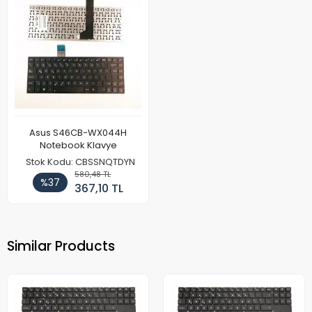
Asus S46CB-WX044H
Notebook Klavye
Stok Kodu: CBSSNQTDYN
580,48 TL
%37
367,10 TL
Similar Products