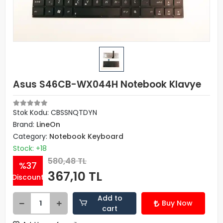
Asus S46CB-WX044H Notebook Klavye
Stok Kodu: CBSSNQTDYN
Brand:
LineOn
Category:
Notebook Keyboard
Stock: +18
580,48 TL
%37
367,10 TL
Discount
Add to
Buy Now
cart