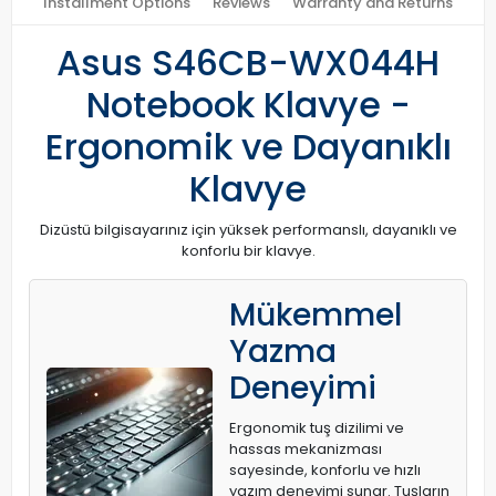
Installment Options
Reviews
Warranty and Returns
Asus S46CB-WX044H
Notebook Klavye -
Ergonomik ve Dayanıklı
Klavye
Dizüstü bilgisayarınız için yüksek performanslı, dayanıklı ve
konforlu bir klavye.
Mükemmel
Yazma
Deneyimi
Ergonomik tuş dizilimi ve
hassas mekanizması
sayesinde, konforlu ve hızlı
yazım deneyimi sunar. Tuşların