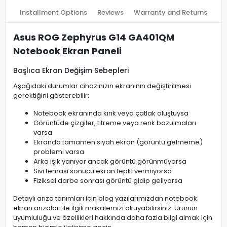
Installment Options
Reviews
Warranty and Returns
Asus ROG Zephyrus G14 GA401QM
Notebook Ekran Paneli
Başlıca Ekran Değişim Sebepleri
Aşağıdaki durumlar cihazınızın ekranının değiştirilmesi
gerektiğini gösterebilir:
Notebook ekranında kırık veya çatlak oluştuysa
Görüntüde çizgiler, titreme veya renk bozulmaları
varsa
Ekranda tamamen siyah ekran (görüntü gelmeme)
problemi varsa
Arka ışık yanıyor ancak görüntü görünmüyorsa
Sıvı teması sonucu ekran tepki vermiyorsa
Fiziksel darbe sonrası görüntü gidip geliyorsa
Detaylı arıza tanımları için blog yazılarımızdan notebook
ekran arızaları ile ilgili makalemizi okuyabilirsiniz. Ürünün
uyumluluğu ve özellikleri hakkında daha fazla bilgi almak için