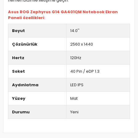
hemen bizimle iletişime geçin.
Asus ROG Zephyrus G14 GA401QM Notebook Ekran
Paneli özellikleri:
Boyut
14.0''
Çözünürlük
2560 x 1440
Hertz
120Hz
Soket
40 Pin / eDP 1.3
Aydınlatma
LED IPS
Yüzey
Mat
Durumu
Yeni