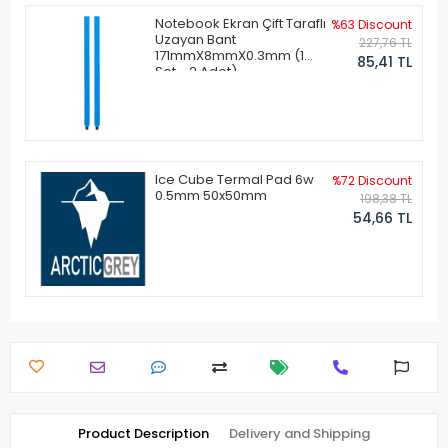
Notebook Ekran Çift Taraflı
%63 Discount
Uzayan Bant
227,76 TL
171mmX8mmX0.3mm (1
85,41 TL
Set - 2 Adet)
Ice Cube Termal Pad 6w
%72 Discount
0.5mm 50x50mm
198,38 TL
54,66 TL
Product Description
Delivery and Shipping