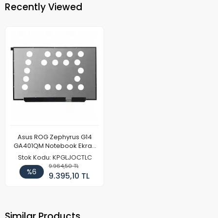
Recently Viewed
Asus ROG Zephyrus G14
GA401QM Notebook Ekran
Paneli
Stok Kodu: KPGLJOCTLC
9.964,50 TL
%6
9.395,10 TL
Similar Products