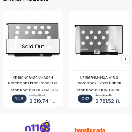
Sold Out
KD160N06-30NI-A004
NE156FHM-NXA V18.0
Notebook Ekran Paneli Full
Notebook Ekran Paneli
HD
144Hz
Stok Kodu: 6DJHYNMQCS
Stok Kodu: LUCNLF83NF
3.131,70 TL
4.115,62 TL
%26
%32
2.319,74 TL
2.781,52 TL