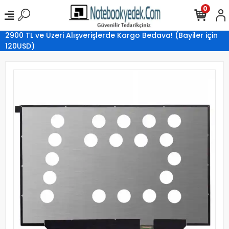
0
2900 TL ve Üzeri Alışverişlerde Kargo Bedava! (Bayiler için
120USD)