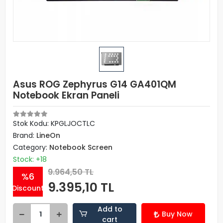
Asus ROG Zephyrus G14 GA401QM
Notebook Ekran Paneli
Stok Kodu: KPGLJOCTLC
Brand:
LineOn
Category:
Notebook Screen
Stock: +18
9.964,50 TL
%6
9.395,10 TL
Discount
Add to
Buy Now
cart