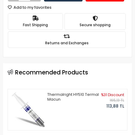
Add to my favorites
Fast Shipping
Secure shopping
Returns and Exchanges
Recommended Products
Thermalright HY510 Termal
%31 Discount
Macun
165,13 TL
113,88 TL