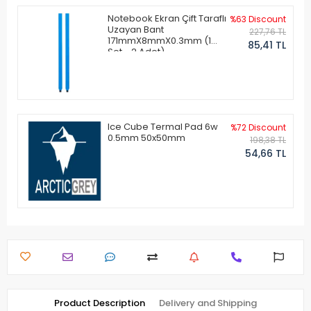
Notebook Ekran Çift Taraflı
%63 Discount
Uzayan Bant
227,76 TL
171mmX8mmX0.3mm (1
85,41 TL
Set - 2 Adet)
Ice Cube Termal Pad 6w
%72 Discount
0.5mm 50x50mm
198,38 TL
54,66 TL
Product Description
Delivery and Shipping