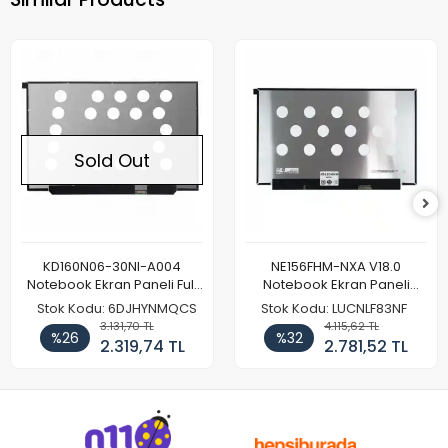
Sold Out
KD160N06-30NI-A004
NE156FHM-NXA V18.0
Notebook Ekran Paneli Full
Notebook Ekran Paneli
HD
144Hz
Stok Kodu: 6DJHYNMQCS
Stok Kodu: LUCNLF83NF
3.131,70 TL
4.115,62 TL
%26
%32
2.319,74 TL
2.781,52 TL