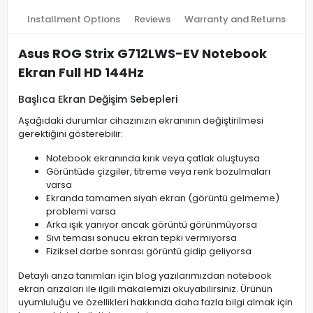
Installment Options
Reviews
Warranty and Returns
Asus ROG Strix G712LWS-EV Notebook
Ekran Full HD 144Hz
Başlıca Ekran Değişim Sebepleri
Aşağıdaki durumlar cihazınızın ekranının değiştirilmesi
gerektiğini gösterebilir:
Notebook ekranında kırık veya çatlak oluştuysa
Görüntüde çizgiler, titreme veya renk bozulmaları
varsa
Ekranda tamamen siyah ekran (görüntü gelmeme)
problemi varsa
Arka ışık yanıyor ancak görüntü görünmüyorsa
Sıvı teması sonucu ekran tepki vermiyorsa
Fiziksel darbe sonrası görüntü gidip geliyorsa
Detaylı arıza tanımları için blog yazılarımızdan notebook
ekran arızaları ile ilgili makalemizi okuyabilirsiniz. Ürünün
uyumluluğu ve özellikleri hakkında daha fazla bilgi almak için