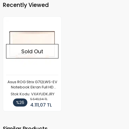
Recently Viewed
Sold Out
Asus ROG Strix G712LWS-EV
Notebook Ekran Full HD
144Hz
Stok Kodu: VXAYUDKJRY
5.549,94 TL
%26
4.111,07 TL
Similar Products