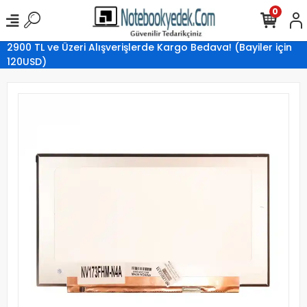
0
2900 TL ve Üzeri Alışverişlerde Kargo Bedava! (Bayiler için
120USD)