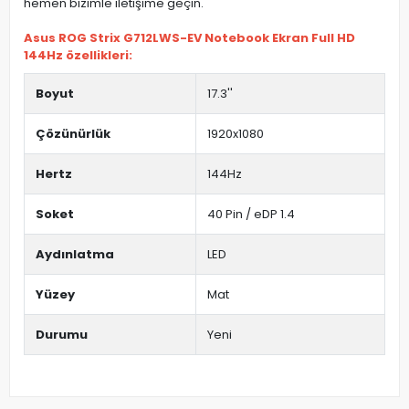
hemen bizimle iletişime geçin.
Asus ROG Strix G712LWS-EV Notebook Ekran Full HD
144Hz özellikleri:
Boyut
17.3''
Çözünürlük
1920x1080
Hertz
144Hz
Soket
40 Pin / eDP 1.4
Aydınlatma
LED
Yüzey
Mat
Durumu
Yeni