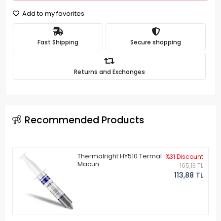
Add to my favorites
Fast Shipping
Secure shopping
Returns and Exchanges
Recommended Products
Thermalright HY510 Termal
%31 Discount
Macun
165,13 TL
113,88 TL