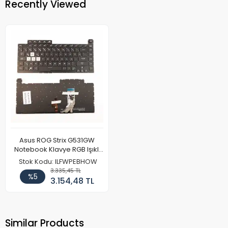
Recently Viewed
Asus ROG Strix G531GW
Notebook Klavye RGB Işıklı
(16Pin)
Stok Kodu: ILFWPEBHOW
3.335,45 TL
%5
3.154,48 TL
Similar Products