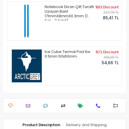
Notebook Ekran Çift Taraflı
%63 Discount
Uzayan Bant
227,76 TL
171mmX8mmX0.3mm (1
85,41 TL
Set - 2 Adet)
Ice Cube Termal Pad 6w
%72 Discount
0.5mm 50x50mm
198,38 TL
54,66 TL
Product Description
Delivery and Shipping