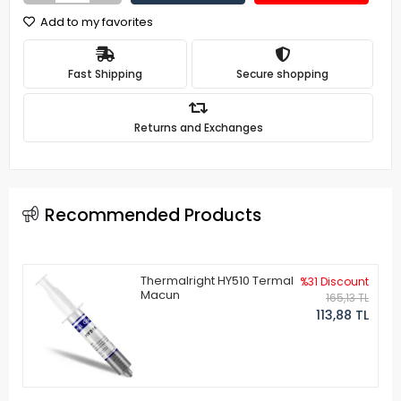
Add to my favorites
Fast Shipping
Secure shopping
Returns and Exchanges
Recommended Products
Thermalright HY510 Termal
%31 Discount
Macun
165,13 TL
113,88 TL