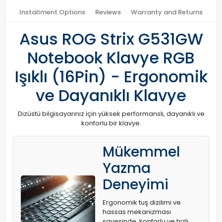
Installment Options
Reviews
Warranty and Returns
Asus ROG Strix G531GW
Notebook Klavye RGB
Işıklı (16Pin) - Ergonomik
ve Dayanıklı Klavye
Dizüstü bilgisayarınız için yüksek performanslı, dayanıklı ve
konforlu bir klavye.
Mükemmel
Yazma
Deneyimi
Ergonomik tuş dizilimi ve
hassas mekanizması
sayesinde, konforlu ve hızlı