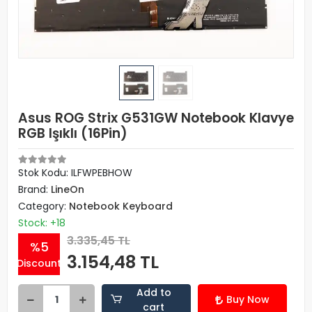
Asus ROG Strix G531GW Notebook Klavye
RGB Işıklı (16Pin)
Stok Kodu: ILFWPEBHOW
Brand:
LineOn
Category:
Notebook Keyboard
Stock: +18
3.335,45 TL
%5
3.154,48 TL
Discount
Add to
Buy Now
cart