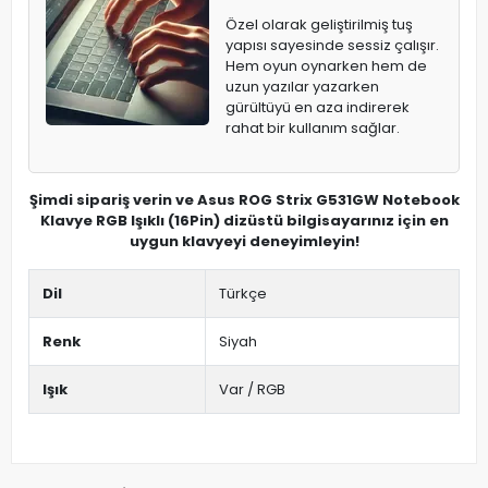
Özel olarak geliştirilmiş tuş
yapısı sayesinde sessiz çalışır.
Hem oyun oynarken hem de
uzun yazılar yazarken
gürültüyü en aza indirerek
rahat bir kullanım sağlar.
Şimdi sipariş verin ve Asus ROG Strix G531GW Notebook
Klavye RGB Işıklı (16Pin) dizüstü bilgisayarınız için en
uygun klavyeyi deneyimleyin!
Dil
Türkçe
Renk
Siyah
Işık
Var / RGB