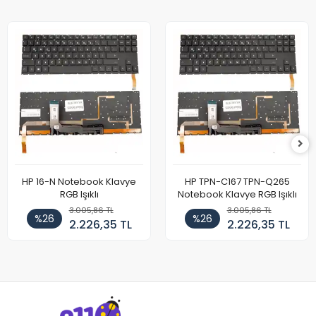
HP 16-N Notebook Klavye
HP TPN-C167 TPN-Q265
RGB Işıklı
Notebook Klavye RGB Işıklı
3.005,86 TL
3.005,86 TL
%26
%26
2.226,35 TL
2.226,35 TL