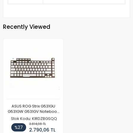
Recently Viewed
ASUS ROG Strix G531GU
G531GW G531GV Notebook
Klavye Işıklı (8Pin)
Stok Kodu: KIRDZBGSQQ
3.814,98 TL
%27
2.790,06 TL