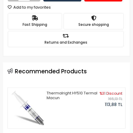
Add to my favorites
Fast Shipping
Secure shopping
Returns and Exchanges
Recommended Products
Thermalright HY510 Termal
%31 Discount
Macun
165,13 TL
113,88 TL