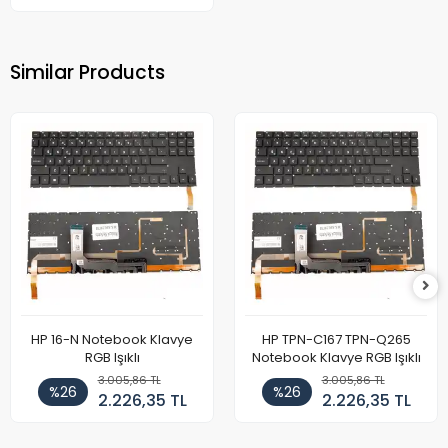
Similar Products
HP 16-N Notebook Klavye
HP TPN-C167 TPN-Q265
RGB Işıklı
Notebook Klavye RGB Işıklı
3.005,86 TL
3.005,86 TL
%26
%26
2.226,35 TL
2.226,35 TL