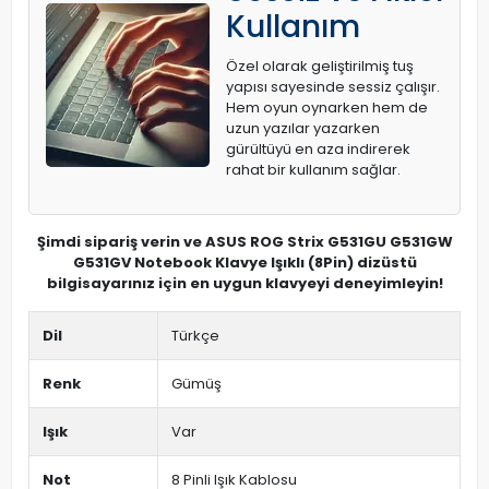
Kullanım
Özel olarak geliştirilmiş tuş
yapısı sayesinde sessiz çalışır.
Hem oyun oynarken hem de
uzun yazılar yazarken
gürültüyü en aza indirerek
rahat bir kullanım sağlar.
Şimdi sipariş verin ve ASUS ROG Strix G531GU G531GW
G531GV Notebook Klavye Işıklı (8Pin) dizüstü
bilgisayarınız için en uygun klavyeyi deneyimleyin!
Dil
Türkçe
Renk
Gümüş
Işık
Var
Not
8 Pinli Işık Kablosu