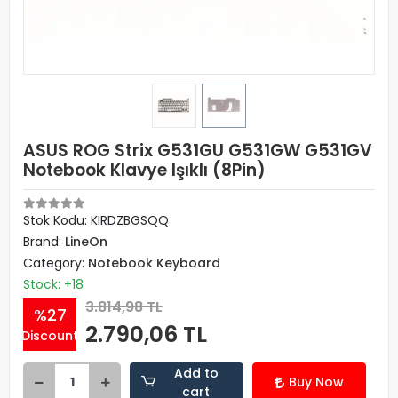
ASUS ROG Strix G531GU G531GW G531GV
Notebook Klavye Işıklı (8Pin)
Stok Kodu: KIRDZBGSQQ
Brand:
LineOn
Category:
Notebook Keyboard
Stock: +18
3.814,98 TL
%27
2.790,06 TL
Discount
Add to
Buy Now
cart