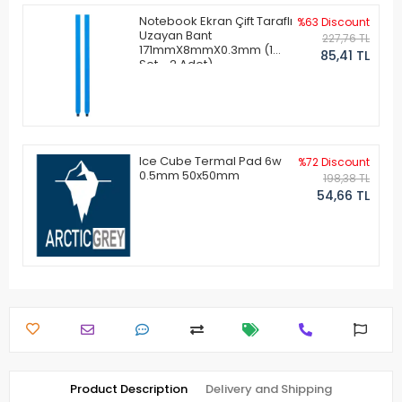
Notebook Ekran Çift Taraflı
%63 Discount
Uzayan Bant
227,76 TL
171mmX8mmX0.3mm (1
85,41 TL
Set - 2 Adet)
Ice Cube Termal Pad 6w
%72 Discount
0.5mm 50x50mm
198,38 TL
54,66 TL
Product Description
Delivery and Shipping