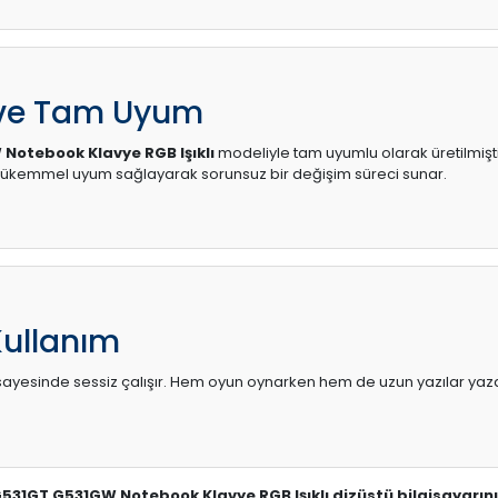
 ve Tam Uyum
Notebook Klavye RGB Işıklı
modeliyle tam uyumlu olarak üretilmiştir
mükemmel uyum sağlayarak sorunsuz bir değişim süreci sunar.
Kullanım
sı sayesinde sessiz çalışır. Hem oyun oynarken hem de uzun yazılar yaza
 G531GT G531GW Notebook Klavye RGB Işıklı dizüstü bilgisayarını