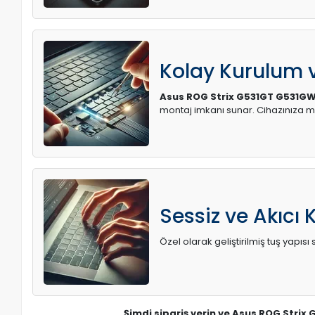
Kolay Kurulum
Asus ROG Strix G531GT G531GW 
montaj imkanı sunar. Cihazınıza 
Sessiz ve Akıcı 
Özel olarak geliştirilmiş tuş yapı
Şimdi sipariş verin ve Asus ROG Strix