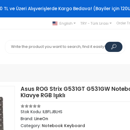
0 TL ve Üzeri Alışverişlerde Kargo Bedava! (Bayiler için 120
English
TRY - Türk Lirası
Order T
Asus ROG Strix G531GT G531GW Noteb
Klavye RGB Işıklı
Stok Kodu: ILBFLJBLHS
Brand:
LineOn
Category:
Notebook Keyboard