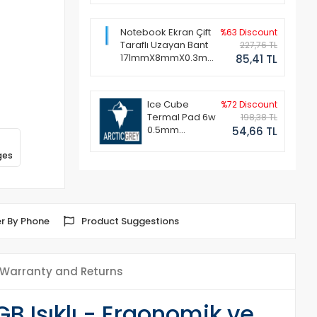
Notebook Ekran Çift
%63 Discount
Taraflı Uzayan Bant
227,76 TL
171mmX8mmX0.3mm
85,41 TL
(1 Set - 2 Adet)
Ice Cube
%72 Discount
Termal Pad 6w
198,38 TL
0.5mm
54,66 TL
50x50mm
ges
r By Phone
Product Suggestions
Warranty and Returns
 Işıklı - Ergonomik ve