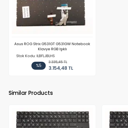
Asus ROG Strix G531GT G531GW Notebook
Klavye RGB Işıklı
Stok Kodu: ILBFLJBLHS
3.335,45 TL
%5
3.154,48 TL
Similar Products