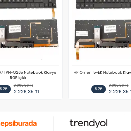
67 TPN-Q265 Notebook Klavye
HP Omen 15-EK Notebook Klavye
RGB Işıklı
3.005,86 TL
3.005,86 TL
%26
%26
2.226,35 TL
2.226,35 