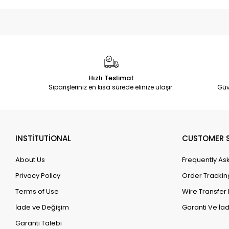
Hızlı Teslimat
Siparişleriniz en kısa sürede elinize ulaşır.
Güv
INSTİTUTİONAL
CUSTOMER S
About Us
Frequently As
Privacy Policy
Order Trackin
Terms of Use
Wire Transfer 
İade ve Değişim
Garanti Ve İad
Garanti Talebi