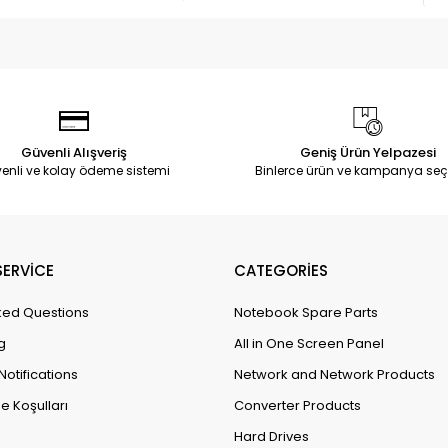
Güvenli Alışveriş
Geniş Ürün Yelpazesi
enli ve kolay ödeme sistemi
Binlerce ürün ve kampanya seç
ERVİCE
CATEGORİES
ked Questions
Notebook Spare Parts
g
All in One Screen Panel
Notifications
Network and Network Products
e Koşulları
Converter Products
Hard Drives