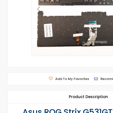
Add To My Favorites
Recom
Product Description
Asus ROG Strix G531GT