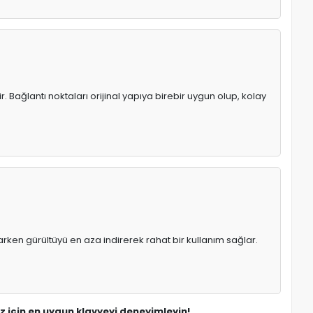
. Bağlantı noktaları orijinal yapıya birebir uygun olup, kolay
rken gürültüyü en aza indirerek rahat bir kullanım sağlar.
z için en uygun klavyeyi deneyimleyin!