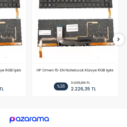
 RGB Işıklı
HP Omen 15-EN Notebook Klavye RGB Işıklı
3.005,86 TL
%26
TL
2.226,35 TL