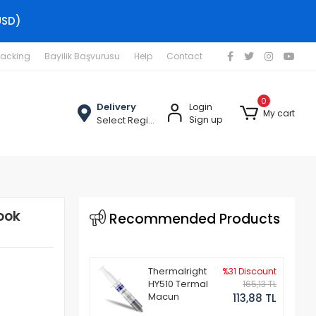
USD)
racking
Bayilik Başvurusu
Help
Contact
0
Delivery
Login
My cart
Select Region
Sign up
ook
Recommended Products
Thermalright
%31 Discount
HY510 Termal
165,13 TL
Macun
113,88 TL