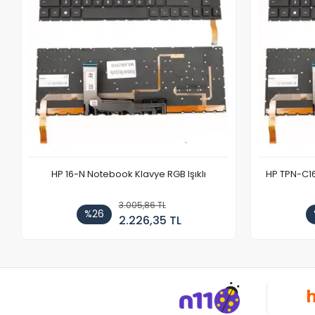
HP 16-N Notebook Klavye RGB Işıklı
HP TPN-C1
3.005,86 TL
%26
2.226,35 TL