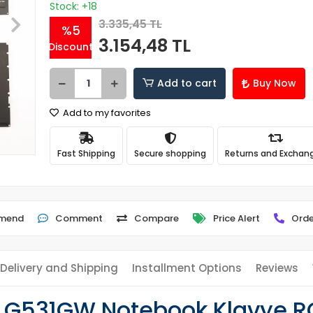
Stock: +18
3.335,45 TL
%5
3.154,48 TL
Discount
Add to cart
Buy Now
Add to my favorites
Fast Shipping
Secure shopping
Returns and Exchan
mend
Comment
Compare
Price Alert
Orde
Delivery and Shipping
Installment Options
Reviews
 G531GW Notebook Klavye RGB