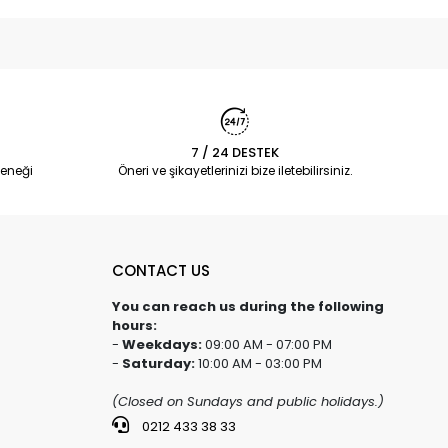
7 / 24 DESTEK
eneği
Öneri ve şikayetlerinizi bize iletebilirsiniz.
CONTACT US
You can reach us during the following
hours:
-
Weekdays:
09:00 AM - 07:00 PM
-
Saturday:
10:00 AM - 03:00 PM
(Closed on Sundays and public holidays.)
0212 433 38 33