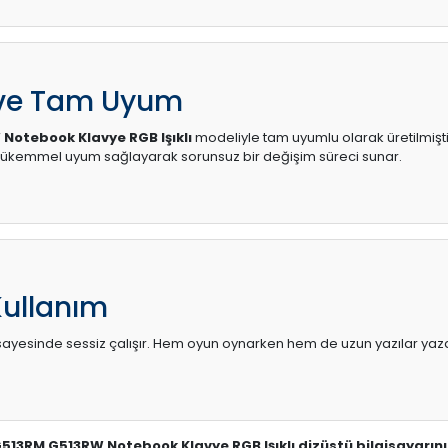
 ve Tam Uyum
Notebook Klavye RGB Işıklı
modeliyle tam uyumlu olarak üretilmiştir.
mükemmel uyum sağlayarak sorunsuz bir değişim süreci sunar.
Kullanım
sı sayesinde sessiz çalışır. Hem oyun oynarken hem de uzun yazılar yaza
 G513RM G513RW Notebook Klavye RGB Işıklı dizüstü bilgisayarını