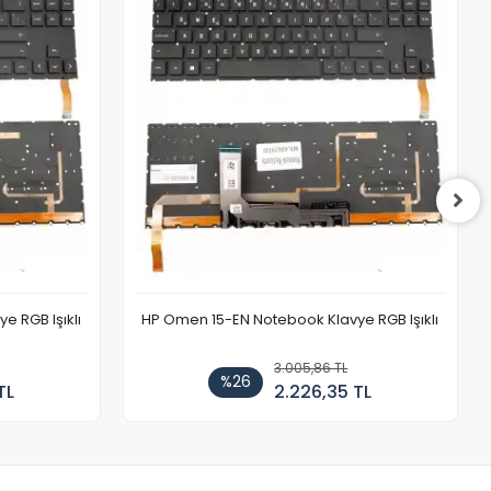
 RGB Işıklı
HP Omen 15-EN Notebook Klavye RGB Işıklı
3.005,86 TL
%26
TL
2.226,35 TL