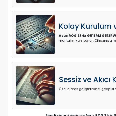
Kolay Kurulum
Asus ROG Strix G513RM G513RW 
montaj imkanı sunar. Cihazınıza 
Sessiz ve Akıcı 
Özel olarak geliştirilmiş tuş yapı
Şimdi sipariş verin ve Asus ROG Strix