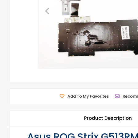
Add To My Favorites
Recom
Product Description
Asus ROG Strix G513RM