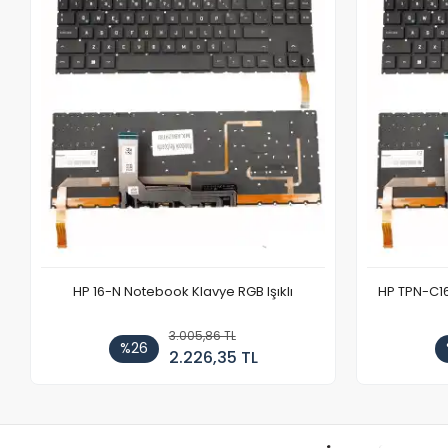
HP 16-N Notebook Klavye RGB Işıklı
HP TPN-C1
3.005,86 TL
%26
2.226,35 TL