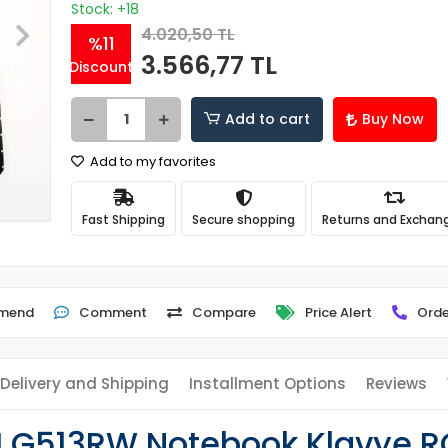
Stock: +18
4.020,50 TL
%11
3.566,77 TL
Discount
Add to cart
Buy Now
Add to my favorites
Fast Shipping
Secure shopping
Returns and Exchan
mend
Comment
Compare
Price Alert
Orde
Delivery and Shipping
Installment Options
Reviews
 G513RW Notebook Klavye RGB