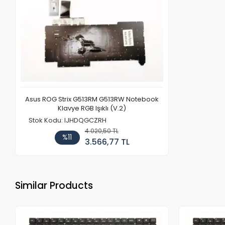
Asus ROG Strix G513RM G513RW Notebook
Klavye RGB Işıklı (V.2)
Stok Kodu: IJHDQGCZRH
4.020,50 TL
%11
3.566,77 TL
Similar Products