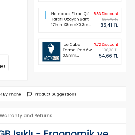
Notebook Ekran Çift
%63 Discount
Taraflı Uzayan Bant
227,76 TL
171mmX8mmX0.3mm
85,41 TL
(1 Set - 2 Adet)
Ice Cube
%72 Discount
Termal Pad 6w
198,38 TL
0.5mm
54,66 TL
50x50mm
ges
r By Phone
Product Suggestions
Warranty and Returns
 Işıklı - Ergonomik ve