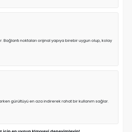
 Bağlantı noktaları orijinal yapıya birebir uygun olup, kolay
rken gürültüyü en aza indirerek rahat bir kullanım sağlar.
z için en uygun klavyeyi deneyimleyin!