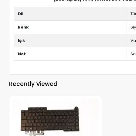
Dil
Tü
Renk
Si
Işık
Va
Not
Sok
Recently Viewed