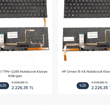
67 TPN-Q265 Notebook Klavye
HP Omen 15-EK Notebook Klavye
RGB Işıklı
3.005,86 TL
3.005,86 TL
%26
%26
2.226,35 TL
2.226,35 