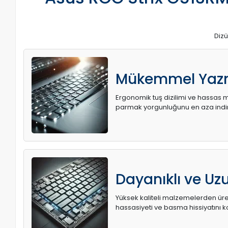
Dizü
Mükemmel Yaz
Ergonomik tuş dizilimi ve hassas me
parmak yorgunluğunu en aza indir
Dayanıklı ve U
Yüksek kaliteli malzemelerden üret
hassasiyeti ve basma hissiyatını k