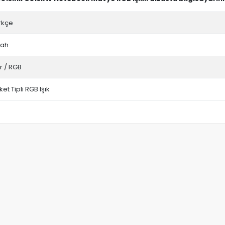
rkçe
yah
r / RGB
et Tipli RGB Işık