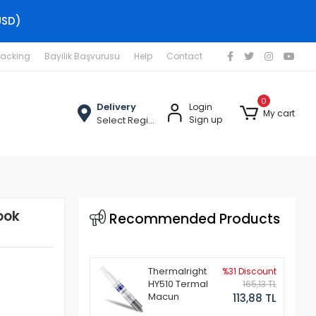
USD)
racking
Bayilik Başvurusu
Help
Contact
0
Delivery
Login
My cart
Select Region
Sign up
ook
Recommended Products
Thermalright
%31 Discount
HY510 Termal
165,13 TL
Macun
113,88 TL