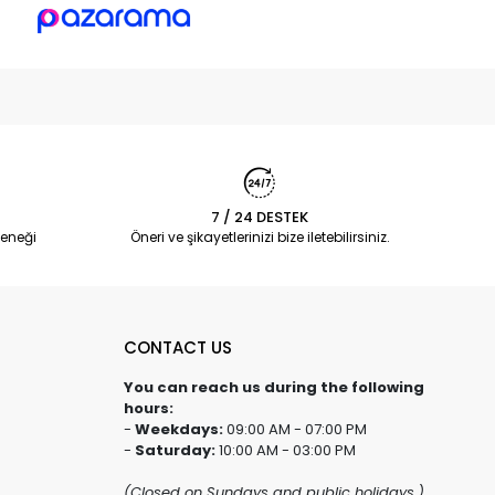
7 / 24 DESTEK
eneği
Öneri ve şikayetlerinizi bize iletebilirsiniz.
CONTACT US
You can reach us during the following
hours:
-
Weekdays:
09:00 AM - 07:00 PM
-
Saturday:
10:00 AM - 03:00 PM
(Closed on Sundays and public holidays.)