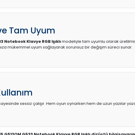
 ve Tam Uyum
3 Notebook Klavye RGB Işıklı
modeliyle tam uyumlu olarak üretilmişti
ınıza mükemmel uyum sağlayarak sorunsuz bir değişim süreci sunar.
Kullanım
sı sayesinde sessiz çalışır. Hem oyun oynarken hem de uzun yazılar yaza
G15 G513QM G533 Notebook Klavye RGB Işıklı dizüstü bilgisayarın