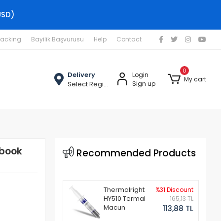
USD)
racking
Bayilik Başvurusu
Help
Contact
0
Delivery
Login
My cart
Select Region
Sign up
ebook
Recommended Products
Thermalright
%31 Discount
HY510 Termal
165,13 TL
Macun
113,88 TL