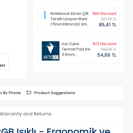
Notebook Ekran Çift
%63 Discount
Taraflı Uzayan Bant
227,76 TL
171mmX8mmX0.3mm
85,41 TL
(1 Set - 2 Adet)
Ice Cube
%72 Discount
Termal Pad 6w
198,38 TL
0.5mm
54,66 TL
50x50mm
ges
r By Phone
Product Suggestions
Warranty and Returns
B Işıklı - Ergonomik ve