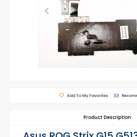
Add To My Favorites
Recom
Product Description
Asus ROG Strix G15 G51