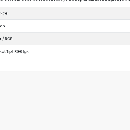
rkçe
yah
r / RGB
et Tipli RGB Işık