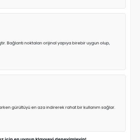
r. Bağlantı noktaları orijinal yapıya birebir uygun olup,
rken gürültüyü en aza indirerek rahat bir kullanım sağlar.
ız için en uygun klavyeyi deneyimleyin!