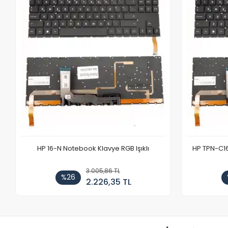
HP 16-N Notebook Klavye RGB Işıklı
HP TPN-C1
3.005,86 TL
%26
2.226,35 TL