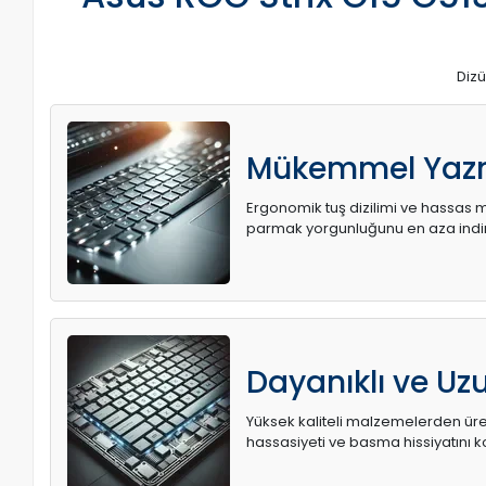
Dizü
Mükemmel Yaz
Ergonomik tuş dizilimi ve hassas me
parmak yorgunluğunu en aza indir
Dayanıklı ve U
Yüksek kaliteli malzemelerden üret
hassasiyeti ve basma hissiyatını k