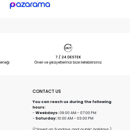
7 / 24 DESTEK
eneği
Öneri ve şikayetlerinizi bize iletebilirsiniz.
CONTACT US
You can reach us during the following
hours:
-
Weekdays:
09:00 AM - 07:00 PM
-
Saturday:
10:00 AM - 03:00 PM
(Closed on Sundays and public holidays.)