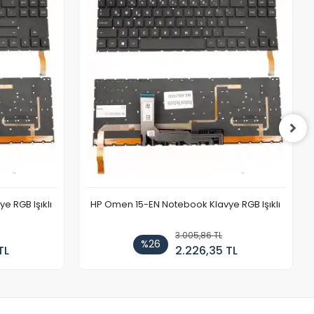
 RGB Işıklı
HP Omen 15-EN Notebook Klavye RGB Işıklı
3.005,86 TL
%26
TL
2.226,35 TL