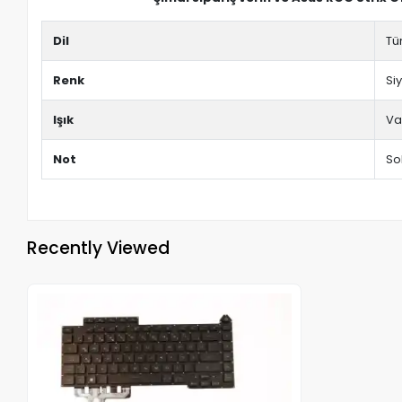
Dil
Tü
Renk
Si
Işık
Va
Not
Sok
Recently Viewed