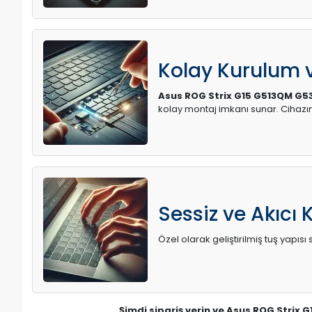
Kolay Kurulum
Asus ROG Strix G15 G513QM G53
kolay montaj imkanı sunar. Cihaz
Sessiz ve Akıcı 
Özel olarak geliştirilmiş tuş yapı
Şimdi sipariş verin ve Asus ROG Strix 