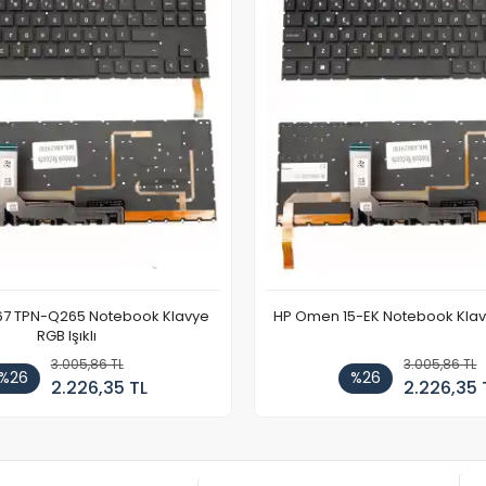
67 TPN-Q265 Notebook Klavye
HP Omen 15-EK Notebook Klavye
RGB Işıklı
3.005,86 TL
3.005,86 TL
%26
%26
2.226,35 TL
2.226,35 