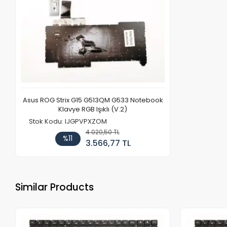
Asus ROG Strix G15 G513QM G533 Notebook
Klavye RGB Işıklı (V.2)
Stok Kodu: IJGPVPXZOM
4.020,50 TL
%11
3.566,77 TL
Similar Products