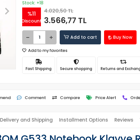
Stock: +18
4.020,50 TL
%11
3.566,77 TL
Discount
Add to cart
Buy Now
Add to my favorites
Fast Shipping
Secure shopping
Returns and Exchan
mend
Comment
Compare
Price Alert
Orde
Delivery and Shipping
Installment Options
Reviews
3QM G533 Notebook Klavye RG