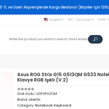
0 TL ve Üzeri Alışverişlerde Kargo Bedava! (Bayiler için 120
English
TRY - Türk Lirası
Order T
Asus ROG Strix G15 G513QM G533 Not
Klavye RGB Işıklı (V.2)
Stok Kodu: IJGPVPXZOM
Brand:
LineOn
Category:
Notebook Keyboard