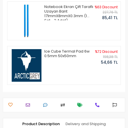
Notebook Ekran Çift Taraflı
%63 Discount
Uzayan Bant
227,76 TL
171mmX8mmX0.3mm (1
85,41 TL
Set - 2 Adet)
Ice Cube Termal Pad 6w
%72 Discount
0.5mm 50x50mm
198,38 TL
54,66 TL
Product Description
Delivery and Shipping