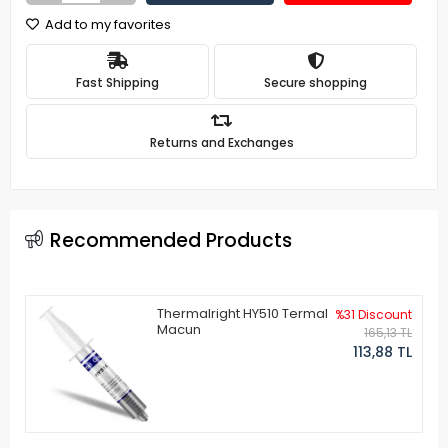
Add to my favorites
Fast Shipping
Secure shopping
Returns and Exchanges
Recommended Products
Thermalright HY510 Termal
%31 Discount
Macun
165,13 TL
113,88 TL