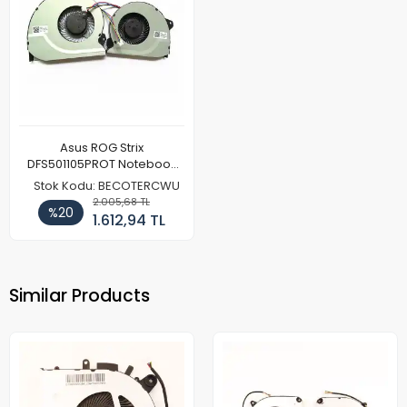
Asus ROG Strix
DFS501105PROT Notebook
CPU ve GPU Fan (Model 1)
Stok Kodu: BECOTERCWU
2.005,68 TL
%20
1.612,94 TL
Similar Products