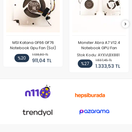
MSI Katana GF66 GF76
Monster Abra A7 V12.4
Notebook Gpu Fan (Sol)
Notebook GPU Fan
1.138,80 TL
Stok Kodu: AYXVLBX881
%20
911,04 TL
1.837,45 TL
%27
1.333,53 TL