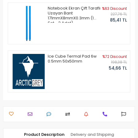
Notebook Ekran Çift Taraflı
%63 Discount
Uzayan Bant
227,76 TL
171mmX8mmX0.3mm (1
85,41 TL
Set - 2 Adet)
Ice Cube Termal Pad 6w
%72 Discount
0.5mm 50x50mm
198,38 TL
54,66 TL
Product Description
Delivery and Shipping