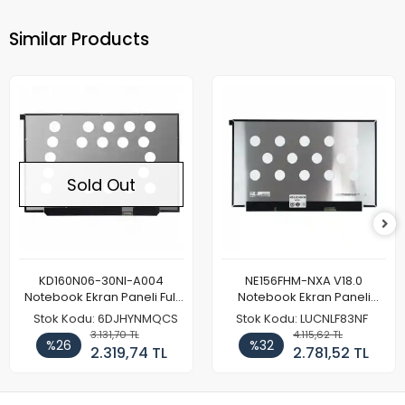
Similar Products
Sold Out
KD160N06-30NI-A004
NE156FHM-NXA V18.0
Notebook Ekran Paneli Full
Notebook Ekran Paneli
HD
144Hz
Stok Kodu: 6DJHYNMQCS
Stok Kodu: LUCNLF83NF
3.131,70 TL
4.115,62 TL
%26
%32
2.319,74 TL
2.781,52 TL