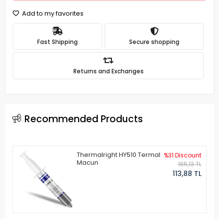
Add to my favorites
Fast Shipping
Secure shopping
Returns and Exchanges
Recommended Products
Thermalright HY510 Termal
%31 Discount
Macun
165,13 TL
113,88 TL