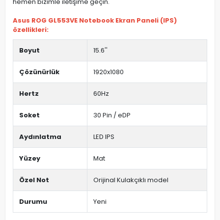
hemen bizimle iletişime geçin.
Asus ROG GL553VE Notebook Ekran Paneli (IPS)
özellikleri:
Boyut
15.6''
Çözünürlük
1920x1080
Hertz
60Hz
Soket
30 Pin / eDP
Aydınlatma
LED IPS
Yüzey
Mat
Özel Not
Orijinal Kulakçıklı model
Durumu
Yeni