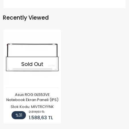
Recently Viewed
Sold Out
Asus ROG GL553VE
Notebook Ekran Paneli (IPS)
Stok Kodu: MIVTRCYYNK
2.314,61 TL
%31
1.588,63 TL