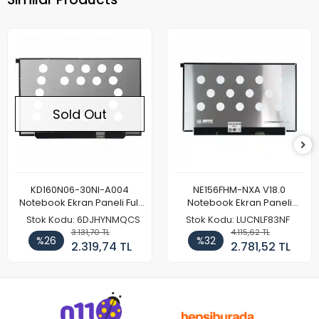
Sold Out
KD160N06-30NI-A004
NE156FHM-NXA V18.0
Notebook Ekran Paneli Full
Notebook Ekran Paneli
HD
144Hz
Stok Kodu: 6DJHYNMQCS
Stok Kodu: LUCNLF83NF
3.131,70 TL
4.115,62 TL
%26
%32
2.319,74 TL
2.781,52 TL