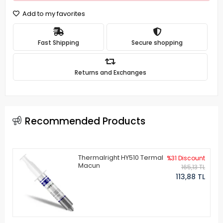
Add to my favorites
Fast Shipping
Secure shopping
Returns and Exchanges
Recommended Products
Thermalright HY510 Termal
%31 Discount
Macun
165,13 TL
113,88 TL