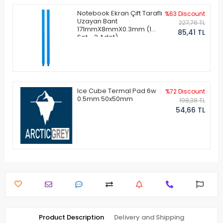
Notebook Ekran Çift Taraflı
%63 Discount
Uzayan Bant
227,76 TL
171mmX8mmX0.3mm (1
85,41 TL
Set - 2 Adet)
Ice Cube Termal Pad 6w
%72 Discount
0.5mm 50x50mm
198,38 TL
54,66 TL
Product Description
Delivery and Shipping