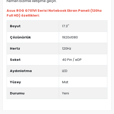
hemen bizimle iletişime geçin.
Asus ROG G701VI Serisi Notebook Ekran Paneli (120hz
Full HD) özellikleri:
Boyut
17.3''
Çözünürlük
1920x1080
Hertz
120Hz
Soket
40 Pin / eDP
Aydınlatma
LED
Yüzey
Mat
Durumu
Yeni