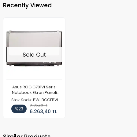
Recently Viewed
Sold Out
Asus ROG G701VI Serisi
Notebook Ekran Paneli
(120hz Full HD)
Stok Kodu: PWJBCCFBVL
8.135,26 TL
%23
6.263,40 TL
Similar Products