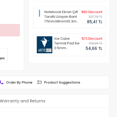
Notebook Ekran Çift
%63 Discount
Taraflı Uzayan Bant
227,76 TL
171mmX8mmX0.3mm
85,41 TL
(1 Set - 2 Adet)
Ice Cube
%72 Discount
Termal Pad 6w
198,38 TL
0.5mm
54,66 TL
50x50mm
ges
Order By Phone
Product Suggestions
Warranty and Returns