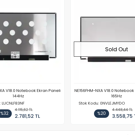
Sold Out
A V18.0 Notebook Ekran Paneli
NE156FHM-NXA V18.0 Notebook 
144Hz
165Hz
: LUCNLF83NF
Stok Kodu: 0NVLEJMYDO
4.115,62 TL
4.448,44 TL
%32
%20
2.781,52 TL
3.558,75 