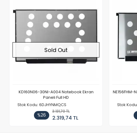
Out of stock
Sold Out
KD160N06-30NI-A004 Notebook Ekran
NE156FHM-NX
Paneli Full HD
Stok Kodu: 6DJHYNMQCS
Stok Kodu
3.131,70 TL
%26
2.319,74 TL