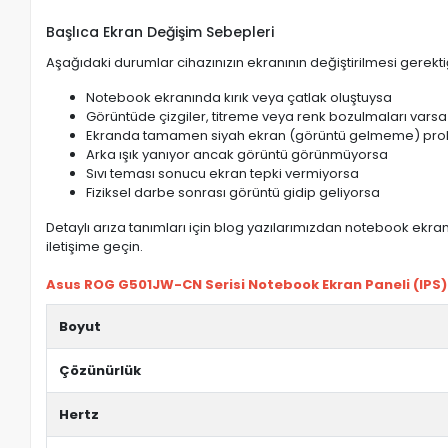
Başlıca Ekran Değişim Sebepleri
Aşağıdaki durumlar cihazınızın ekranının değiştirilmesi gerektiğ
Notebook ekranında kırık veya çatlak oluştuysa
Görüntüde çizgiler, titreme veya renk bozulmaları varsa
Ekranda tamamen siyah ekran (görüntü gelmeme) pro
Arka ışık yanıyor ancak görüntü görünmüyorsa
Sıvı teması sonucu ekran tepki vermiyorsa
Fiziksel darbe sonrası görüntü gidip geliyorsa
Detaylı arıza tanımları için blog yazılarımızdan notebook ekran 
iletişime geçin.
Asus ROG G501JW-CN Serisi Notebook Ekran Paneli (IPS) ö
Boyut
Çözünürlük
Hertz