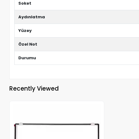
Soket
Aydınlatma
Yüzey
Özel Not
Durumu
Recently Viewed
Out of stock