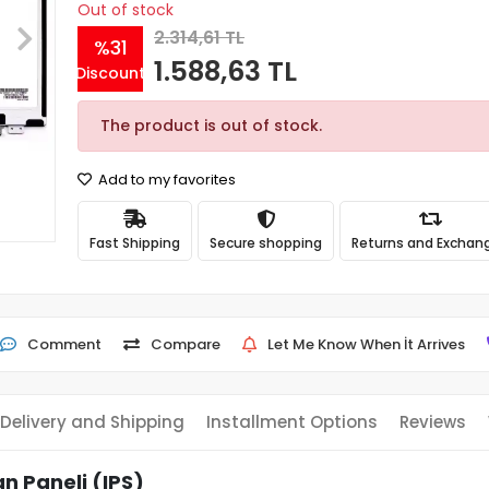
Out of stock
2.314,61 TL
%31
1.588,63 TL
Discount
The product is out of stock.
Add to my favorites
Fast Shipping
Secure shopping
Returns and Exchan
Comment
Compare
Let Me Know When İt Arrives
Delivery and Shipping
Installment Options
Reviews
n Paneli (IPS)