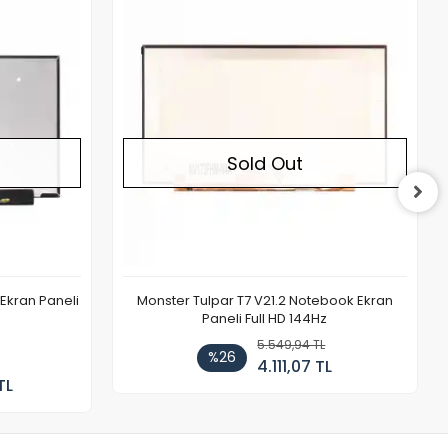
Out of stock
Out of stock
Sold Out
Ekran Paneli
Monster Tulpar T7 V21.2 Notebook Ekran
Paneli Full HD 144Hz
5.549,94 TL
%26
4.111,07 TL
TL