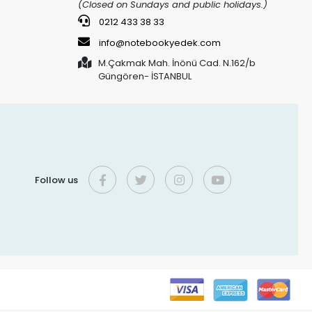
(Closed on Sundays and public holidays.)
0212 433 38 33
info@notebookyedek.com
M.Çakmak Mah. İnönü Cad. N.162/b
Güngören- İSTANBUL
Follow us