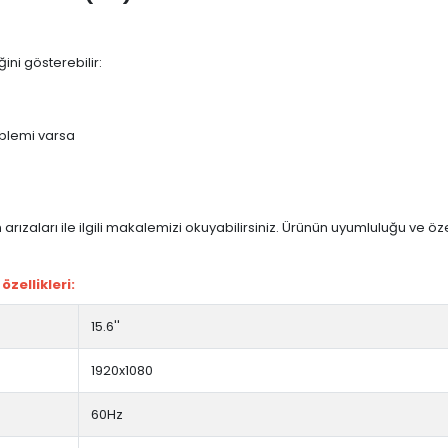
ini gösterebilir:
blemi varsa
arızaları ile ilgili makalemizi okuyabilirsiniz. Ürünün uyumluluğu ve ö
zellikleri:
15.6''
1920x1080
60Hz