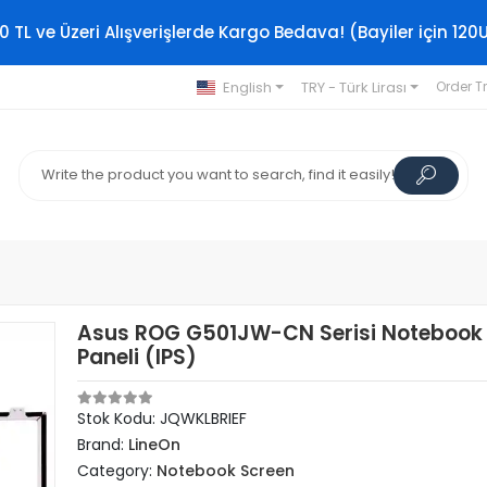
0 TL ve Üzeri Alışverişlerde Kargo Bedava! (Bayiler için 120
English
TRY - Türk Lirası
Order T
Asus ROG G501JW-CN Serisi Notebook
Paneli (IPS)
Stok Kodu: JQWKLBRIEF
Brand:
LineOn
Category:
Notebook Screen