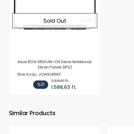
Sold Out
Asus ROG G501JW-CN Serisi Notebook
Ekran Paneli (IPS)
Stok Kodu: JQWKLBRIEF
2.314,61 TL
%31
1.588,63 TL
Similar Products