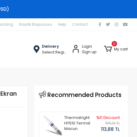
USD)
racking
Bayilik Başvurusu
Help
Contact
0
Delivery
Login
My cart
Select Region
Sign up
 Ekran
Recommended Products
Thermalright
%31 Discount
HY510 Termal
165,13 TL
Macun
113,88 TL