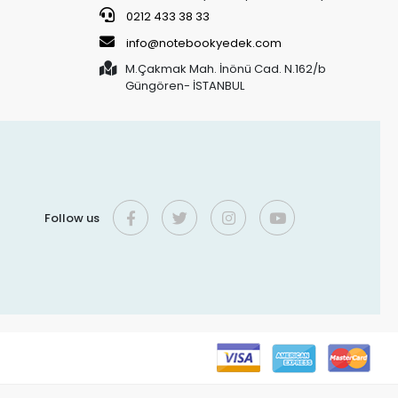
0212 433 38 33
info@notebookyedek.com
M.Çakmak Mah. İnönü Cad. N.162/b
Güngören- İSTANBUL
Follow us