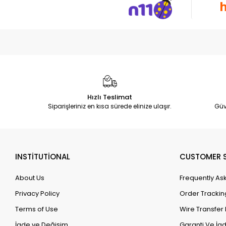
Hızlı Teslimat
Siparişleriniz en kısa sürede elinize ulaşır.
Güv
INSTİTUTİONAL
CUSTOMER S
About Us
Frequently As
Privacy Policy
Order Trackin
Terms of Use
Wire Transfer 
İade ve Değişim
Garanti Ve İad