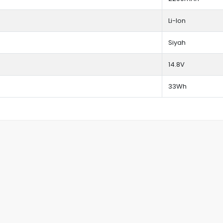
Li-Ion
Siyah
14.8V
33Wh