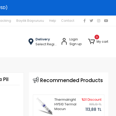
USD)
racking
Bayilik Başvurusu
Help
Contact
0
Delivery
Login
My cart
Select Region
Sign up
 Pil
Recommended Products
Thermalright
%31 Discount
HY510 Termal
165,13 TL
Macun
113,88 TL