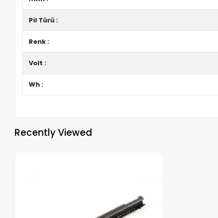
Pil Türü :
Renk :
Volt :
Wh :
Recently Viewed
Out of stock