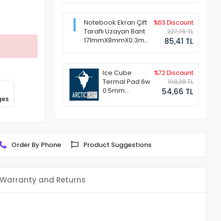
Notebook Ekran Çift
%63 Discount
Taraflı Uzayan Bant
227,76 TL
171mmX8mmX0.3mm
85,41 TL
(1 Set - 2 Adet)
Ice Cube
%72 Discount
Termal Pad 6w
198,38 TL
0.5mm
54,66 TL
ges
50x50mm
Order By Phone
Product Suggestions
Warranty and Returns