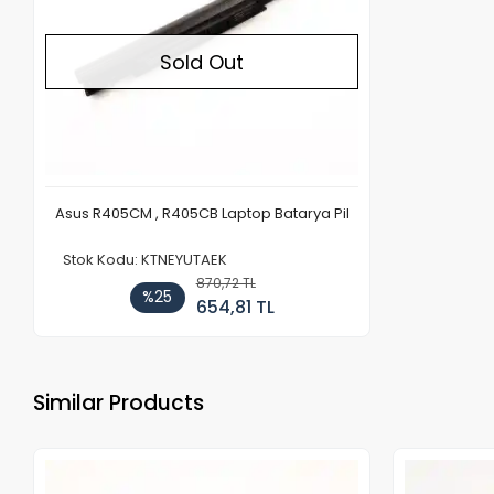
Sold Out
Asus R405CM , R405CB Laptop Batarya Pil
Stok Kodu: KTNEYUTAEK
870,72 TL
%25
654,81 TL
Similar Products