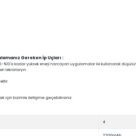
lamanız Gereken İp Uçları :
yi %5-%10'a kadar yüksek enerji harcayan uygulamalar ile kullanarak düşürü
n tekrarlaryın .
ktir.
 için bizimle iletişime geçebilirsiniz.
4
2200mAh