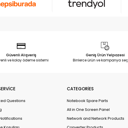
Güvenli Alışveriş
Geniş Ürün Yelpazesi
enli ve kolay ödeme sistemi
Binlerce ürün ve kampanya seç
ERVİCE
CATEGORİES
ked Questions
Notebook Spare Parts
g
All in One Screen Panel
Notifications
Network and Network Products
e Koşulları
Converter Products