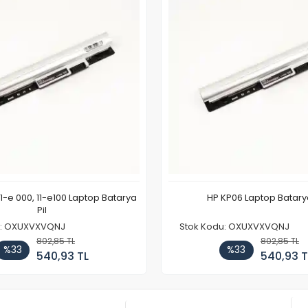
11-e 000, 11-e100 Laptop Batarya
HP KP06 Laptop Batarya
Pil
u: OXUXVXVQNJ
Stok Kodu: OXUXVXVQNJ
802,85 TL
802,85 TL
%33
%33
540,93 TL
540,93 T