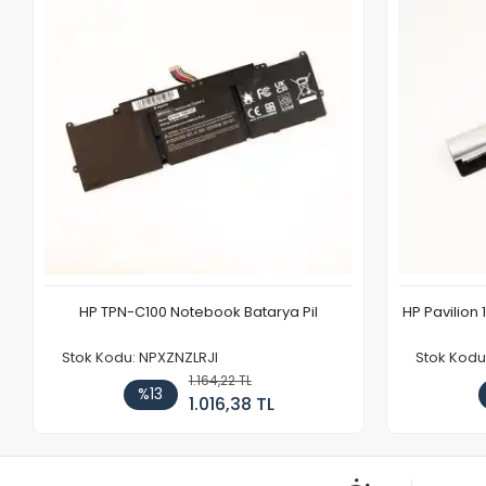
HP TPN-C100 Notebook Batarya Pil
HP Pavilion 
Stok Kodu: NPXZNZLRJI
Stok Kod
1.164,22 TL
%13
1.016,38 TL