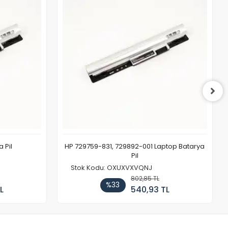
 Pil
HP 729759-831, 729892-001 Laptop Batarya
Pil
Stok Kodu: OXUXVXVQNJ
802,85 TL
%33
L
540,93 TL