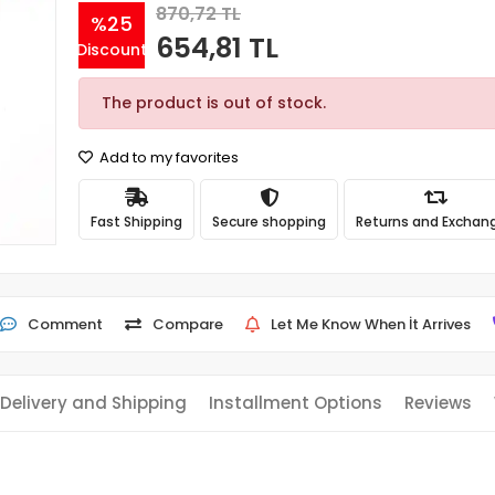
870,72 TL
%25
654,81 TL
Discount
The product is out of stock.
Add to my favorites
Fast Shipping
Secure shopping
Returns and Exchan
Comment
Compare
Let Me Know When İt Arrives
Delivery and Shipping
Installment Options
Reviews