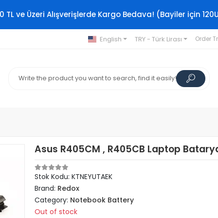
0 TL ve Üzeri Alışverişlerde Kargo Bedava! (Bayiler için 120
English
TRY - Türk Lirası
Order T
Asus R405CM , R405CB Laptop Batarya
Stok Kodu: KTNEYUTAEK
Brand:
Redox
Category:
Notebook Battery
Out of stock