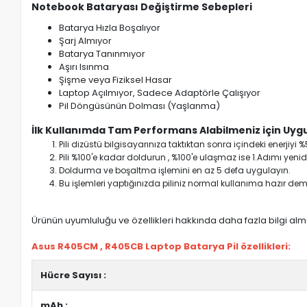
Notebook Bataryası Değiştirme Sebepleri
Batarya Hızla Boşalıyor
Şarj Almıyor
Batarya Tanınmıyor
Aşırı Isınma
Şişme veya Fiziksel Hasar
Laptop Açılmıyor, Sadece Adaptörle Çalışıyor
Pil Döngüsünün Dolması (Yaşlanma)
İlk Kullanımda Tam Performans Alabilmeniz için Uygu
Pili dizüstü bilgisayarınıza taktıktan sonra içindeki enerji
Pili %100'e kadar doldurun , %100'e ulaşmaz ise 1.Adımı yenide
Doldurma ve boşaltma işlemini en az 5 defa uygulayın.
Bu işlemleri yaptığınızda piliniz normal kullanıma hazır deme
Ürünün uyumluluğu ve özellikleri hakkında daha fazla bilgi almak
Asus R405CM , R405CB Laptop Batarya Pil özellikleri:
Hücre Sayısı :
mAh :