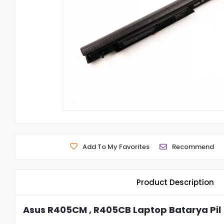
Add To My Favorites
Recommend
Product Description
Asus R405CM , R405CB Laptop Batarya Pil